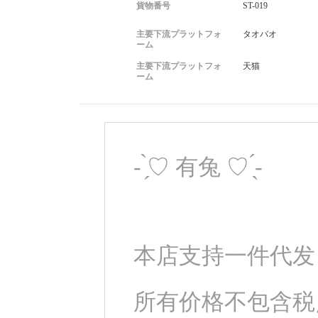
手套尺寸：均码偏大 男女生都可使用
貨物番号
ST-019
带绳子 内有小耳朵可系
主要下流プラットフォ
タオバオ
ーム
主要下流プラットフォ
天猫
ーム