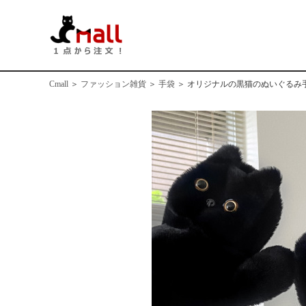
Cmall
＞
ファッション雑貨
＞
手袋
＞
オリジナルの黒猫のぬいぐるみ