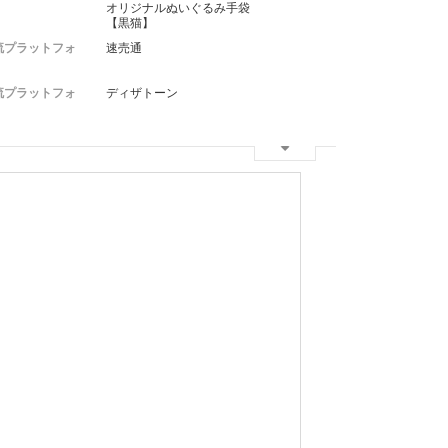
オリジナルぬいぐるみ手袋
【黒猫】
流プラットフォ
速売通
流プラットフォ
ディザトーン