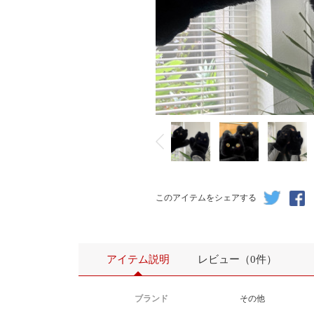
- ̗̀♡ 有兔 ♡ ̖́-
本店支持一件代发，量大从优可联系客服，
所有价格不包含税点。
图片实拍，从我们家拿货的可自行拿图使用，
このアイテムをシェアする
图片受版权保护，其他商家勿扰。
アイテム説明
レビュー（0件）
材质：仿兔毛
ブランド
その他