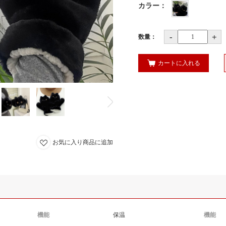
カラー
：
-
+
数量：
カートに入れる
お気に入り商品に追加
機能
保温
機能