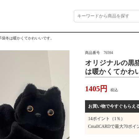
手袋冬は暖かくてかわいいです。
商品番号
76594
オリジナルの黒
は暖かくてかわ
1405
円
税込
お買い物で今すぐもらえ
14
ポイント（1％）
CmallCARDで最大
70
ポイ