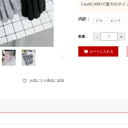
CmallCARDで最大
82
ポイ
内訳
：
クロ
ピンク
-
+
数量：
カートに入れる
お気に入り商品に追加