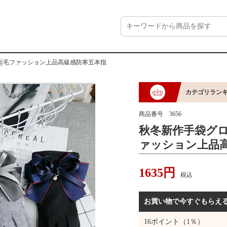
起毛ファッション上品高級感防寒五本指
カテゴリラン
商品番号
3656
秋冬新作手袋グ
ァッション上品
1635
円
税込
お買い物で今すぐもらえ
16
ポイント（1％）