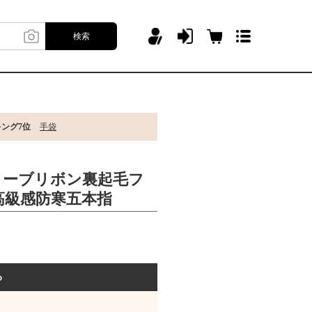
検索
キング7位
手袋
ローブリボン裏起毛フ
高級感防寒五本指
る