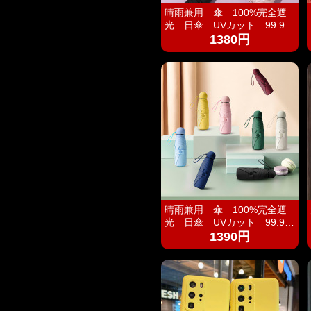
晴雨兼用 傘 100%完全遮
光 日傘 UVカット 99.9%
紫外線対策 UVケア 折りた
1380円
たみ傘 遮光 遮熱 撥水
耐風 軽量 熱中症対策 お
しゃれ コンパクト かわい
い
晴雨兼用 傘 100%完全遮
光 日傘 UVカット 99.9%
紫外線対策 UVケア 折りた
1390円
たみ傘 遮光 遮熱 撥水
耐風 軽量 熱中症対策 お
しゃれ コンパクト かわい
い