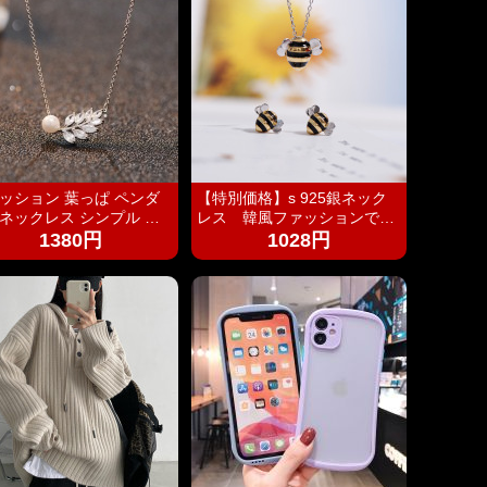
 小物入れ イアリン
ピアス 首飾り アクセ
ー ケース
ッション 葉っぱ ペンダ
【特別価格】s 925銀ネック
ネックレス シンプル 誕
レス 韓風ファッションでか
レゼント 人気アクセサ
わいい 蜂ペンダント
1380円
1028円
 レディースファッション
ネックレス necklace ギ
 プレゼント