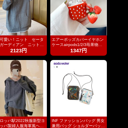
可愛い！ニット セータ
エアーポッズカバーイヤホン
ガーディアン ニットカ
ケースairpods1/2/3苺果物シ
 レディース トップ
リコン可愛いストラップ付き
2123円
1347円
おしゃれ 定番 かわい
シンプルデザイン カジ
ル レトロ ゆったり 暖
 防寒 中厚手
ロッパ駅2022秋服新型ヨ
INF ファッションバッグ 男女
ッパ製婦人服海軍風ヘッ
兼用バッグ ショルダーバッグ