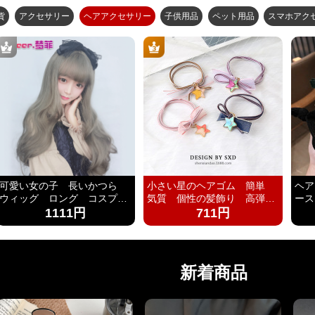
貨
アクセサリー
ヘアアクセサリー
子供用品
ペット用品
スマホアク
可愛い女の子 長いかつら
小さい星のヘアゴム 簡単
ヘア
ウィッグ ロング コスプレ
気質 個性の髪飾り 高弾力
ース
ウィッグ 混色 原宿系
のゴムひもを作り
ゴム
1111円
711円
新着商品