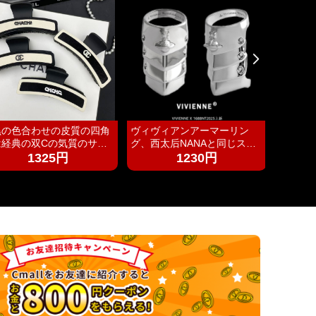
黒の色合わせの皮質の四角
ヴィヴィアンアーマーリン
パーフ
は経典の双Cの気質のサメ
グ、西太后NANAと同じスタ
式認定
挟みます。
イル、土星ヴィンテージマー
パレー
1325円
1230円
クアーマージョイントリン
るソフ
グ、ヴィヴィアン多層リング
ロール