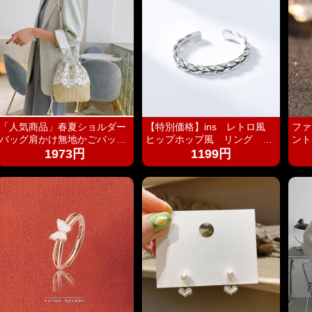
い
グ 
サリ
「人気商品」春夏ショルダー
【特別価格】ins レトロ風
ファ
バッグ肩かけ無地かごバッグ
ヒップホップ風 リング シ
ント
大容量出かけ
ンプルデザイン ファッショ
生日プ
1973円
1199円
ン 個性 s 925純銀 オー
リー
ダーメイド 指輪 女性 簡
新作
単 冷たい風 人差し指
フト