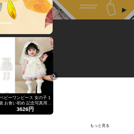
ベビーワンピース 女の子 1
まじかるちいかわ 魔法少女
Kキッ
歳 お食い初め 記念写真用ド
柄手帳カバー A6 ピンク可
袖、
レス2026新款小月龄女宝宝
愛い スケジュール帳カバー
100
3626円
1112円
百天抓周礼服裙子婴儿夏装
文房具 オタクグッズ
ャム
连衣裙蛋糕蓬蓬裙
ト、
ー、
もっと見る
ー、夏