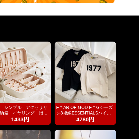
 シンプル アクセサリ
F＊AR OF GOD F＊Gシーズ
納箱 イヤリング 指
ン8複線ESSENTIALSハイス
多機能 アクセサリーボ
トリート1977アルファベット
1433円
4780円
ス ジュエリーケース ジ
Tシャツカップル半袖
リーボックス 持ち運び
用 コンパクト 持ちやす