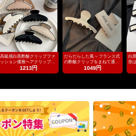
高級感白黒酢酸クリップファ
だらだらした風 ~ フランス式
白
ッション優雅ヘアクリップ女
の酢酸クリップをまねて通勤
形
性後頭部気質アーチ型サメク
します。韓国の高級感があり
を
1213円
1049円
リップ髪飾りカード
ます。