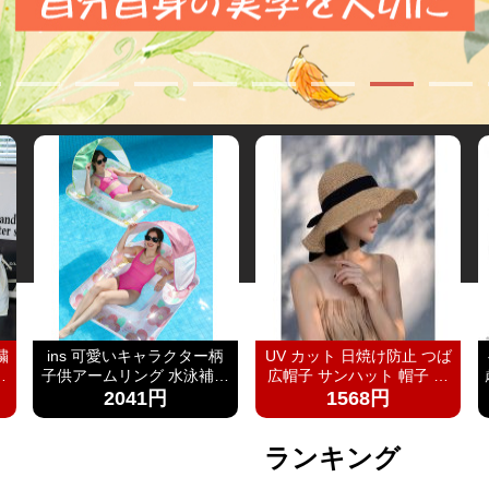
繍
ins 可愛いキャラクター柄
UV カット 日焼け防止 つば
ル
子供アームリング 水泳補助
広帽子 サンハット 帽子 レ
エ
浮輪 プール 海水浴 水遊び
ディース 紫外線対策草帽女
2041円
1568円
ン
亚马逊 泳池遮阳蓬浮床充气
夏季洋气好看防晒显脸小沙
龙
浮排男女水上漂浮躺椅加厚
滩海边防紫外线遮阳帽
ランキング
量
PVC游泳浮床