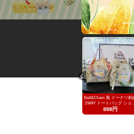
ンピース
ベビースーツ 男の子 1 歳 誕
Ball&Chain 風 ドーナツ刺
・プール
生日 フォーマルセットアッ
2WAY トートバッグ ショ
プ お食い初め 撮影衣装 蝶
ダー紐付き 軽量ナイロン
2172円
898円
ネクタイ チャイナ風宝宝夏
コバッグ 大容量通勤カバ
季小月龄周岁礼服生日百天
夏季新款渐变刺绣防水尼
套装婴幼儿洋气衬衫背带裤
包时尚百搭通勤小众大容
两件套
单肩购物袋女