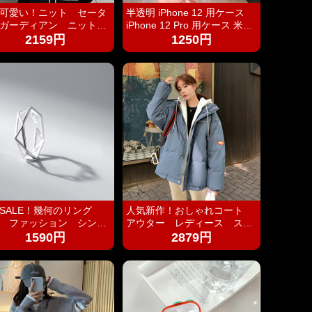
可愛い！ニット セータ
半透明 iPhone 12 用ケース
ガーディアン ニットカ
iPhone 12 Pro 用ケース 米軍
 レディース トップ
MIL規格取得 高耐衝撃 マット
2159円
1250円
おしゃれ 定番 かわい
感 ストラップホール付き
シンプルデザイン カジ
SGS認証 黄ばみなし レンズ
ル レトロ ゆったり 暖
保護 6.1インチ アイフォン12
 防寒 中厚手
用 12 Pro用カバー ブラック
パープル 青 灰色 ピンク 緑
G SALE！幾何のリング
人気新作！おしゃれコート
 ファッション シンプ
アウター レディース スプ
 カワイイ 花 木の葉
リングコート ロングコート
1590円
2879円
ト 軽く 贅沢 ins 指
ロングカーディガン 羽織り
ルバー925 silver925
トレンチ スプリング ジャケ
ット ロング 大きいサイズ
シンプル かわいい きれいめ
カジュアル