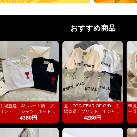
おすすめ商品
工場直送！A*I ハート柄 プ
夏 FOG FEAR OF G*D 工
韓風
リント Ｔシャツ ホットプ
場直送！プリント Ｔシャ
ー収
リント 半袖 男女兼用 ユ
ツ ホットプリント 半袖
輪 
4380円
4280円
ニセックス おしゃれ スト
男女兼用 ユニセックス お
ック
リート ブランドＴシャツ
しゃれ ストリート ブラン
ュエ
ドＴシャツ
携帯