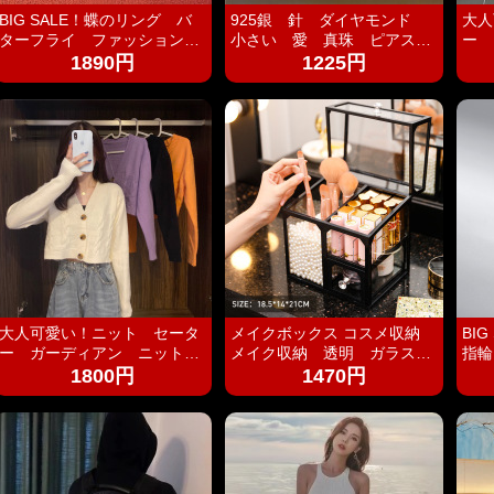
BIG SALE！蝶のリング バ
925銀 針 ダイヤモンド
大人
ターフライ ファッション
小さい 愛 真珠 ピアス
ー 
シンプル カワイイ 指輪
少女 イヤリング アクセサ
ーデ
1890円
1225円
軽く 贅沢 ins 風 指輪
リー ジュエリー プレゼント
ス 
シルバー925 silver925
ギフト
い 
ュア
かい
大人可愛い！ニット セータ
メイクボックス コスメ収納
BI
ー ガーディアン ニットカ
メイク収納 透明 ガラス
指輪
ーデ レディース トップ
大容量 持ち運び 化粧品収納
ル
1800円
1470円
ス おしゃれ 定番 かわい
ボックス 化粧品収納箱 引
ハー
い シンプルデザイン カジ
き出し 蓋付き 防塵 防水 浴室
輪 シ
ュアル レトロ ゆったり 暖
洗面所 収納 オシャレ3段式 化
かい 防寒 中厚手
粧品入れ 小物入れ デスクト
ップ収納 パール付き