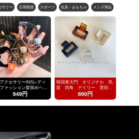
T恤 
セサリー
日用雑貨
スポーツ
玩具・おもちゃ
メンズ用品
アクセサリーINSレディ
韓国東大門 オリジナル 気
ファッション髪留めヘア
質 四角 デイリー 普段
パールおしゃれ
用 洗髪用 バンスクリッ
949円
890円
プ ヘアアクセサリー レデ
ィー