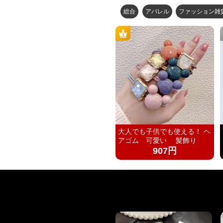
総合
アパレル
ファッション雑
大人でも子供でも使える！ ヘ
アゴム 可愛い 髪飾り
907円