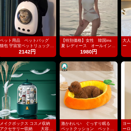
ペット用品 ペットバッグ
【特別価格】女性 韓国ins
大人
猫包 宇宙室ペットリュックサ
夏 レディース オールインワ
ー 
ック猫外出ポータブル犬包双
ン ワンピース水着 セクシ
ーデ
2142円
1980円
肩包猫籠猫用品犬リュックサ
ー水着 かわいい水着 オト
ス 
ック
ナ女子 おしゃれ
い 
ュア
かい
メイクボックス コスメ収納
激かわいい ぐっすり眠る
ヨー
アクセサリー収納 大容量
ペットクッション ペットベ
ーロ