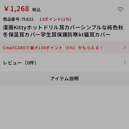
￥1,268
本店支持开普票,专票
税込
商品番号:
75822
13ポイント(1％)
普票：三个税点 专票：十
漫画Kittyホットドリル耳カバーシンプルな純色秋
三个税点
冬保温耳カバー学生耳保護防寒kt猫耳カバー
开发票的单请在付款前联
CmallCARDで最大100ポイント（5％）がもらえる！
系客服添加税点后可以开
发票
レビュー（0件）
アイテム説明