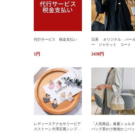
代行サービス 税金支払い
日系 オリジナル パー
ー ジャケット コート 
か ふわもこ ボアフリー
1円
2438円
ス ユニセックス 男女
ストリート おしゃれ
レディースアクセサリーピア
「人気商品」春夏ショルダ
スストーン大理石風シンプル
バッグ肩かけ無地かごバッ
エレガント3色
大容量出かけ