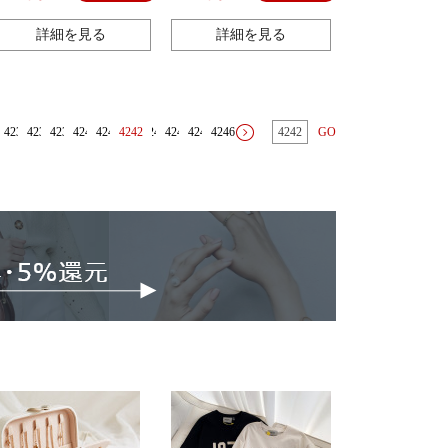
ゃんの防蚊のズボン
詳細を見る
詳細を見る
4237
4238
4239
4240
4241
4242
4243
4244
4245
4246
GO