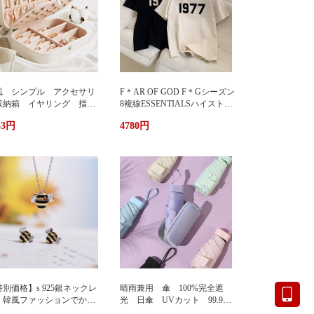
風 シンプル アクセサリ
F＊AR OF GOD F＊Gシーズン
収納箱 イヤリング 指
8複線ESSENTIALSハイストリ
 多機能 アクセサリーボ
ート1977アルファベットTシャ
33円
4780円
クス ジュエリーケース ジ
ツカップル半袖
エリーボックス 持ち運び
帯用 コンパクト 持ちやす
 小物入れ イアリン
 ピアス 首飾り アクセ
リー ケース
別価格】s 925銀ネックレ
晴雨兼用 傘 100%完全遮
 韓風ファッションでかわ
光 日傘 UVカット 99.9%
い 蜂ペンダント
紫外線対策 UVケア 折りたた