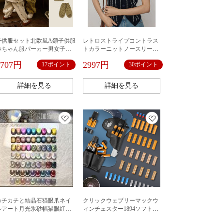
子供服セット北欧風A類子供服
レトロストライプコントラス
赤ちゃん服パーカー男女子供
トカラーニットノースリーブ
秋冬服セット欧米カジュアル
シングルブレストベスト2025
1707円
2997円
17ポイント
30ポイント
現物
レディース夏新作スリムVネッ
クシングルウェアベストトレ
ンド
詳細を見る
詳細を見る
カチカチと結晶石猫眼爪ネイ
クリックウェブリーマックウ
ルアート月光氷砂幅猫眼紅本
ィンチェスター1894ソフトガ