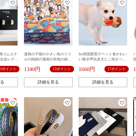
家滴ゴムエナ
漫画の子猫の小さい魚のツイ
Ins韓国新型チベット食かわい
ク合金レディ
ルの純綿の漫画の布地の綿の
い嗅ぎ声玩具犬たこ焼きペッ
46黒金百合ア
ベッドの生地の服装の布地の
ト玩具アマゾン輸出
1340円
1660円
13ポイント
13ポイント
17ポイント
リング
赤ちゃんのプリント
る
詳細を見る
詳細を見る