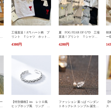
カ
工場直送！A*I ハート柄 プ
夏 FOG FEAR OF G*D 工場
韓
暖
リント Ｔシャツ ホットプ
直送！プリント Ｔシャツ
ー
リント 半袖 男女兼用 ユ
ホットプリント 半袖 男女
輪
4380円
4280円
14
兼用
ニセックス おしゃれ スト
兼用 ユニセックス おしゃ
ッ
リート ブランドＴシャツ
れ ストリート ブランドＴ
ュ
シャツ
携
い
グ
サ
ー
【特別価格】ins レトロ風
ファッション 葉っぱ ペンダン
【特
グ
ヒップホップ風 リング シ
トネックレス シンプル 誕生日
ス
ンプルデザイン ファッショ
プレゼント 人気アクセサリー
い