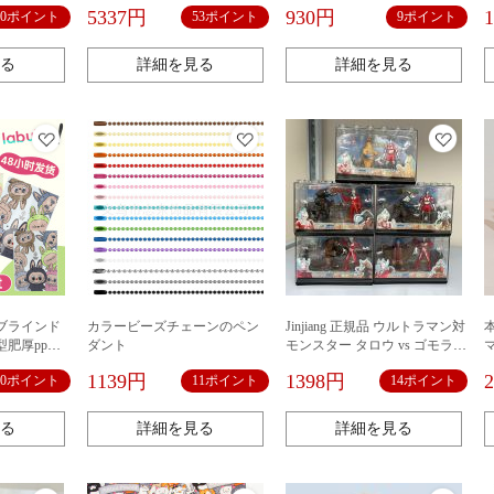
の靴の包み
クロラベル中空ノースリーブ
付きギフトボックス包装テー
5337円
930円
10ポイント
53ポイント
9ポイント
頭を掛けま
セーターベストトップ
プ
る
詳細を見る
詳細を見る
ブラインド
カラービーズチェーンのペン
Jinjiang 正規品 ウルトラマン対
肥厚ppジ
ダント
モンスター タロウ vs ゴモラ
トレンディ
セブン レッド キング メンズ
1139円
1398円
10ポイント
11ポイント
14ポイント
もちゃディ
フィギュア おもちゃ オーナメ
ント
る
詳細を見る
詳細を見る