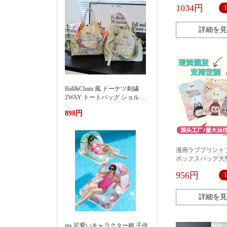
を掛けて亜鉛合金
1034円
の装飾のムースの
す。
詳細を見
Ball&Chain 風 ドーナツ刺繍
2WAY トートバッグ ショルダ
ー紐付き 軽量ナイロンエコバ
898円
ッグ 大容量通勤カバン夏季新
款渐变刺绣防水尼龙包时尚百
搭通勤小众大容量单肩购物袋
女
漫画ラブプリント
ボックスバッグ大型
ップロックバッグ
956円
なビニール人形お
スプレイバッグ
詳細を見
ins 可愛いキャラクター柄 子供