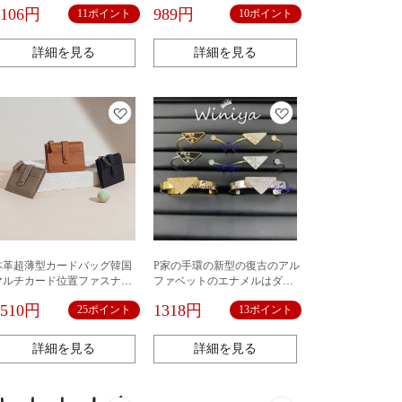
光治療ゴム美甲店専用
ン専用部品子供のおもちゃの
1106円
989円
11ポイント
10ポイント
銃の模型
詳細を見る
詳細を見る
本革超薄型カードバッグ韓国
P家の手環の新型の復古のアル
マルチカード位置ファスナー
ファベットのエナメルはダイ
小銭入れミニ財布トップ層牛
ヤモンドを入れて逆の三角の
2510円
1318円
25ポイント
13ポイント
革シンプル通勤カードバッグ
手を飾って女性の気質を飾っ
て欧米の潮流のアクセサリに
似合います。
詳細を見る
詳細を見る