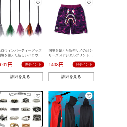
ハロウィンパーティーグッズ
国境を越えた新型サメの頭シ
国境を越えた新しいハロウィ
リーズ3dデジタルプリント男
ン掃除機取り外し可能な道具
女レジャー時々スポーツパン
1007円
1408円
10ポイント
14ポイント
鬼の日パーティー装飾用品ハ
ツコスプレ周辺
ロウィン魔女ほうき
詳細を見る
詳細を見る