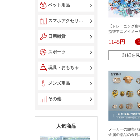
ペット用品
スマホアクセサリー
【トレーニング集
益智アニメイメー
日用雑貨
ちゃん早教3-5-6
1145円
具
スポーツ
詳細を見
玩具・おもちゃ
メンズ用品
その他
人気商品
メーカーの卸売り
金属の部品の金属