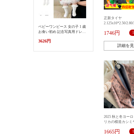
正新タイヤ
2.125x16*2.50/2.80/3
ベビーワンピース 女の子 1 歳
電気自動車300真空
お食い初め 記念写真用ドレス
1746円
2026新款小月龄女宝宝百天抓
3626円
周礼服裙子婴儿夏装连衣裙蛋
詳細を見
糕蓬蓬裙
2025 秋と冬ヨー
リカの模造カシミ
エアコンルームロ
1665円
ーショール両面暖