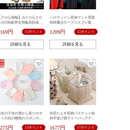
【クロ心指輪】chクロ心クロ
ハロウィーン死神マント黒呪
スs925純銀男女指輪高顔値小
術師魔法ローブコスプレ吸血
紅書同金
鬼海賊マント衣装
1169円
1209円
12ポイント
12ポイント
詳細を見る
詳細を見る
男女の子供の透かし彫りのネ
布芸たんす収納バスケット純
ットの目の睡眠のズボンの防
綿手提げ袋マミーバッグデス
蚊のズボンの夏の3本の服の
クトップ収納洗濯バスケット
1275円
1677円
13ポイント
17ポイント
kidsの子供のズボンの夏の赤ち
洗濯バスケット収納