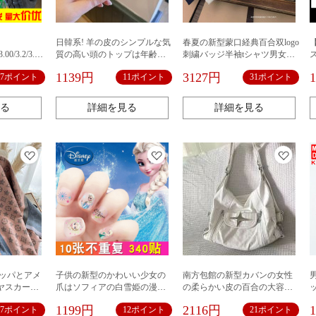
日韓系! 羊の皮のシンプルな気
春夏の新型蒙口経典百合双logo
.00/3.2/3.0
質の高い頭のトップは年齢を
刺繍バッジ半袖tシャツ男女同
タイヤ250
減らしてカチューシャのミル
モデルカジュアルゆったりins
1139円
3127円
17ポイント
11ポイント
31ポイント
クティーを出します。
る
詳細を見る
詳細を見る
ロッパとアメ
子供の新型のかわいい少女の
南方包館の新型カバンの女性
ヤスカーフ
爪はソフィアの白雪姫の漫画
の柔らかい皮の百合の大容量
ングアウタ
の爪のシールの爪を貼って貼
の特包の大衆の設計の通勤す
1199円
2116円
17ポイント
12ポイント
21ポイント
かいスカー
ります。
る肩の斜めのショルダーバッ