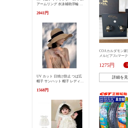
アームリング 水泳補助浮輪 プ
ール 海水浴 水遊び 亚马逊 泳
2041円
池遮阳蓬浮床充气浮排男女水
上漂浮躺椅加厚PVC游泳浮床
COAカルダモン
メルピアスcマー
ースプラチナC94
1275円
ルファベットイヤ
UV カット 日焼け防止 つば広
詳細を見
帽子 サンハット 帽子 レディー
ス 紫外線対策草帽女夏季洋气
1568円
好看防晒显脸小沙滩海边防紫
外线遮阳帽