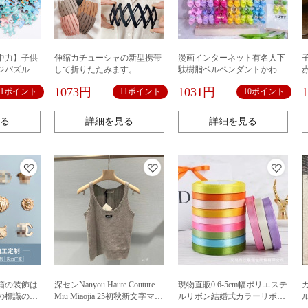
中力】子供
伸縮カチューシャの新型携帯
漫画インターネット有名人下
ジパズル赤
して折りたたみます。
駄樹脂ベルペンダントかわい
歳4積み木質玩
い高価値シミュレーションス
1073円
1031円
11ポイント
11ポイント
10ポイント
リッパ装飾バッグジュエリー
キーホルダー
る
詳細を見る
詳細を見る
箱の装飾は
深センNanyou Haute Couture
現物直販0.6-5cm幅ポリエステ
の標識の服
Miu Miaojia 25初秋新文字マイ
ルリボン結婚式カラーリボン