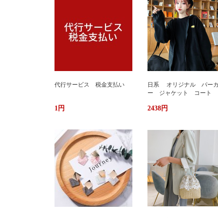
代行サービス 税金支払い
日系 オリジナル パー
ー ジャケット コート 
か ふわもこ ボアフリー
1円
2438円
ス ユニセックス 男女
ストリート おしゃれ