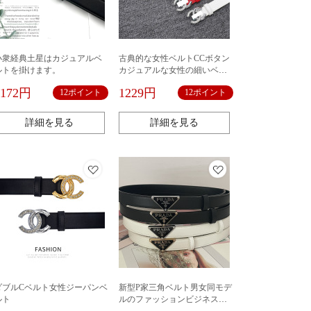
小衆経典土星はカジュアルベ
古典的な女性ベルトCCボタン
ルトを掛けます。
カジュアルな女性の細いベル
トファッションの個性とズボ
1172円
1229円
12ポイント
12ポイント
ンのスカートのズボンの現物
詳細を見る
詳細を見る
ダブルCベルト女性ジーパンベ
新型P家三角ベルト男女同モデ
ルト
ルのファッションビジネスジ