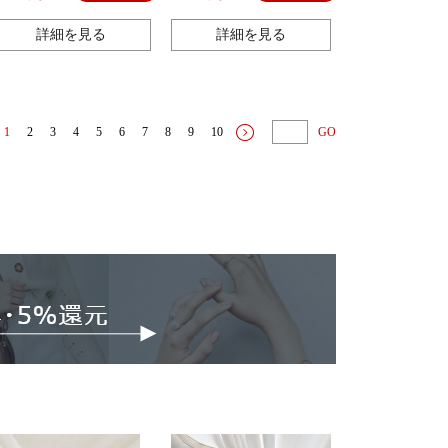
詳細を見る
詳細を見る
1
2
3
4
5
6
7
8
9
10
GO