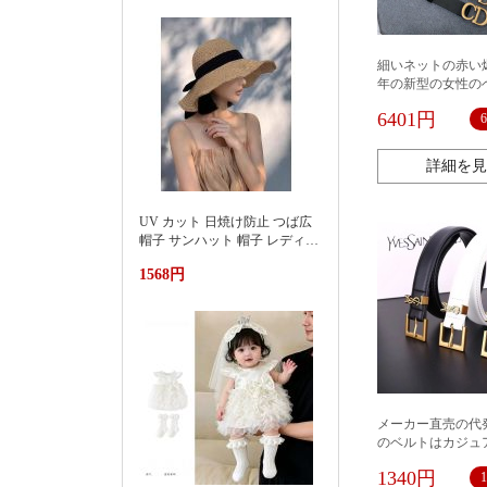
上漂浮躺椅加厚PVC游泳浮床
細いネットの赤い爆
年の新型の女性の
ンピースの高級感の
6401円
のベルトの女性は
配合します。
詳細を見
UV カット 日焼け防止 つば広
帽子 サンハット 帽子 レディー
ス 紫外線対策草帽女夏季洋气
1568円
好看防晒显脸小沙滩海边防紫
外线遮阳帽
メーカー直売の代
のベルトはカジュ
プルです。
1340円