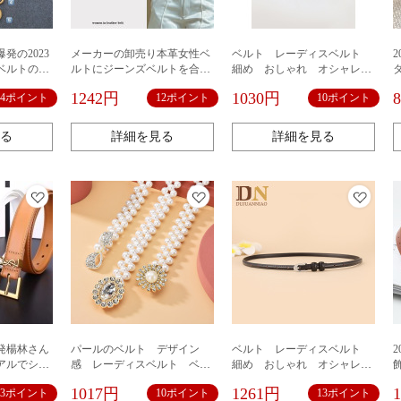
発の2023
メーカーの卸売り本革女性ベ
ベルト レーディスベルト
ベルトのワ
ルトにジーンズベルトを合わ
細め おしゃれ オシャレ
真皮のcd
せて女性のファッション牛革
スーツ ビジネス 革ベルト ビ
1242円
1030円
64ポイント
12ポイント
10ポイント
スカートを
凱旋門茶色
ジネスベルト レディースベル
ト 女性用 スカートベル
ト 革 細 カジュアル 誕生日
る
詳細を見る
詳細を見る
プレゼント 女性 人気
発楊林さん
パールのベルト デザイン
ベルト レーディスベルト
アルでシン
感 レーディスベルト ベル
細め おしゃれ オシャレ
ト カジュアルベルト スカ
スーツ ビジネス 革ベルト ビ
1017円
1261円
13ポイント
10ポイント
13ポイント
ートベルト レーディス 個
ジネスベルト レディースベル