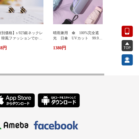
別価格】s 925銀ネックレ
晴雨兼用 傘 100%完全遮
 韓風ファッションでかわ
光 日傘 UVカット 99.9%
い 蜂ペンダント
紫外線対策 UVケア 折りたた
28円
1380円
み傘 遮光 遮熱 撥水 耐
風 軽量 熱中症対策 おし
ゃれ コンパクト かわいい