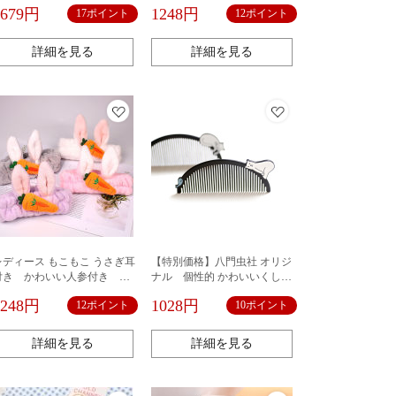
クター 鏡
電気防止くし ミニくし
1679円
1248円
17ポイント
12ポイント
詳細を見る
詳細を見る
レディース もこもこ うさぎ耳
【特別価格】八門虫社 オリジ
付き かわいい人参付き ヘ
ナル 個性的 かわいいくし
ンド 洗顔 お風呂グッズ
静電気防止くし しろくま
1248円
1028円
12ポイント
10ポイント
髪留め アニマルヘアターバン
猫
詳細を見る
詳細を見る