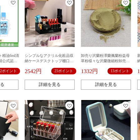
精油6ml清
シンプルなアクリル化粧品収
卸売り沢蘭粉澤蘭佩蘭粉益母
精公式認可
納ケースデスクトップ棚口紅
草粉様々な沢蘭微細粉卸売り
スキンケア化粧台整理神器ケ
量が多い
2542円
1332円
12ポイント
25ポイント
13ポイント
ース
る
詳細を見る
詳細を見る