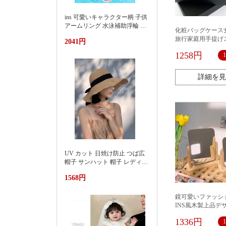
ins 可愛いキャラクター柄 子供
アームリング 水泳補助浮輪 プ
化粧バッグケース
ール 海水浴 水遊び 亚马逊 泳
旅行家庭用手提げ
2041円
池遮阳蓬浮床充气浮排男女水
用品洗面収納ボッ
上漂浮躺椅加厚PVC游泳浮床
1258円
赤携帯2021高級
詳細を見
UV カット 日焼け防止 つば広
帽子 サンハット 帽子 レディー
ス 紫外線対策草帽女夏季洋气
1568円
好看防晒显脸小沙滩海边防紫
外线遮阳帽
鏡可愛いファッシ
INS風木製上品デ
風 卓上鏡 化粧鏡
1336円
スタンドミラー 木