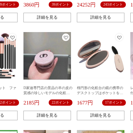
椅子の寮の本のテーブルと椅
古は古いローマの柱の彫刻の
3860円
24252円
19ポイント
39ポイント
243ポイント
子の家庭用の女子学生の化粧
化粧台の引き出し式の化粧台
台の腰掛け
のテーブルを作ります。
る
詳細を見る
詳細を見る
ット ファ
D家迪専門店の景品の羊の皮の
楕円形の化粧台の鏡の携帯の
質感の珍しいモデルの化粧品
デスクトップはポケットを掛
のカウンターの化粧鏡の両面
けて化粧をすることができま
アバ
2185円
1677円
12ポイント
22ポイント
17ポイント
のポケットの鏡は携帯しま
す。
す。
る
詳細を見る
詳細を見る