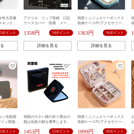
女性大容量
アクリル リップ収納 口紅
雑貨ミニジュエリーボックス
スキンケア
ケースカバー 防塵 メーク
収納ケースPUアクセサリー収
クスネット
アップ化粧小物
納鏡付き クリスマスプレゼ
1358円
1363円
13ポイント
14ポイント
14ポイント
ント ジュエリーボックス アク
セサリーケース 収納ケース 小
物入れ ネックレス 指輪 ピアス
る
詳細を見る
詳細を見る
収納 便利 手のひら 持ち運び
旅行携帯用 PUレザ
ョン化粧鏡
両面の小さい鏡の折り畳みの
雑貨ミニジュエリーボックス
ザイン韓国
鏡は化粧の鏡を携帯します。
収納ケースPUアクセサリー収
 卓上ミラー
納鏡付き二重 コンパクト 鏡
1453円
1899円
13ポイント
15ポイント
19ポイント
製 おしゃれ
付き ネックレス ピアス 指