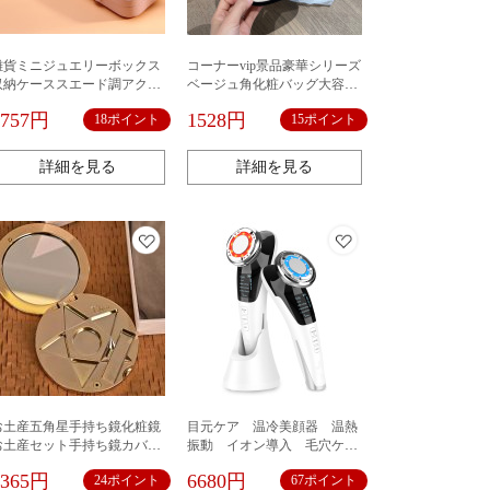
雑貨ミニジュエリーボックス
コーナーvip景品豪華シリーズ
収納ケーススエード調アクセ
ベージュ角化粧バッグ大容量
サリー収納二重
デスクトップ化粧品収納バッ
1757円
1528円
18ポイント
15ポイント
グ
詳細を見る
詳細を見る
お土産五角星手持ち鏡化粧鏡
目元ケア 温冷美顔器 温熱
お土産セット手持ち鏡カバー
振動 イオン導入 毛穴ケ
鏡
ア 美顔器 リフトアップ
2365円
6680円
24ポイント
67ポイント
LED光 1台8役 目元 口元