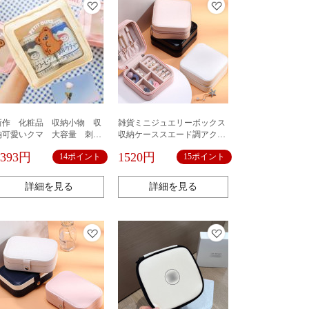
新作 化粧品 収納小物 収
雑貨ミニジュエリーボックス
納可愛いクマ 大容量 刺繍
収納ケーススエード調アクセ
上品 収納韓国風 透明ポー
サリー収納
1393円
1520円
14ポイント
15ポイント
チ 小物入れ
詳細を見る
詳細を見る