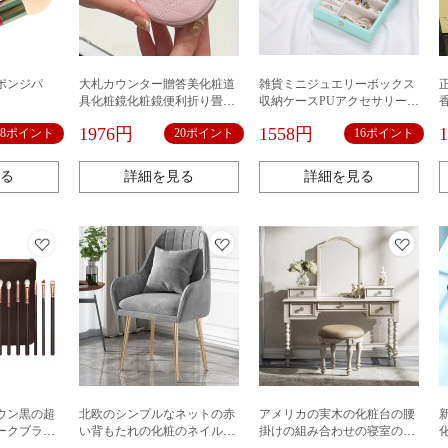
ポンジパ
大札カウンター贈答美化粧道
雑貨ミニジュエリーボックス
具化粧鏡化粧鏡便利折り畳み
収納ケースPUアクセサリー収
両面鏡ピンクハート型
納 ジュエリーボックス アク
1976円
1558円
8ポイント
20ポイント
16ポイント
セサリー収納ケース プレゼン
ト 旅行携帯用 リング＆ネック
レス小物入れ ボックス軽量 収
る
詳細を見る
詳細を見る
納ケース 持ち運び 箱 ジュエリ
ーケース 収納
ウン黒の超
北欧のシンプルなネットの赤
アメリカの実木の化粧台の腰
新
ークブラシ
い背もたれの化粧のネイルの
掛けの組み合わせの寝室の復
化粧鏡