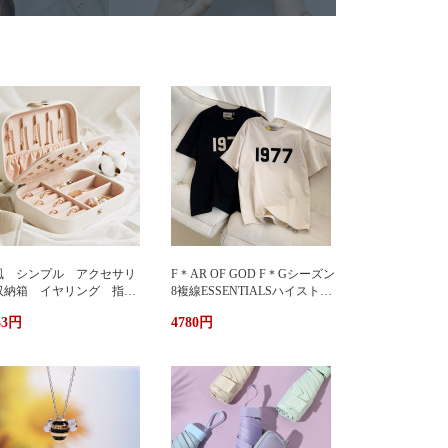
風 シンプル アクセサリ
F＊AR OF GOD F＊Gシーズン
収納箱 イヤリング 指
8複線ESSENTIALSハイストリ
 多機能 アクセサリーボ
ート1977アルファベットTシャ
33円
4780円
クス ジュエリーケース ジ
ツカップル半袖
エリーボックス 持ち運び
帯用 コンパクト 持ちやす
 小物入れ イアリン
 ピアス 首飾り アクセ
リー ケース