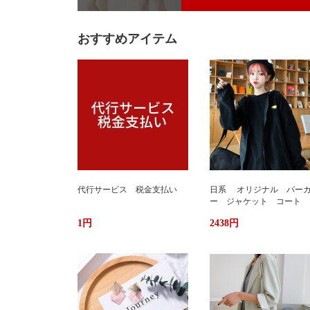
おすすめアイテム
代行サービス 税金支払い
日系 オリジナル パー
ー ジャケット コート 
か ふわもこ ボアフリー
1円
2438円
ス ユニセックス 男女
ストリート おしゃれ