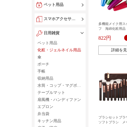
ペット用品
スマホアクセサリー
多機能メイク用ス
フ 海綿化粧用品
日用雑貨
822円
ペット用品
化粧・ジェルネイル用品
詳細を見
傘
ポーチ
手帳
収納用品
水筒・コップ・マグボトル
テーブルマット
扇風機・ハンディファン
エプロン
弁当袋
ブラシセットブラ
キッチン用品
ソフトブラシ メ