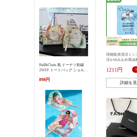
現物龍虎清涼ミント
涼かゆみ止め風油
Ball&Chain 風 ドーナツ刺繍
卸売り
1211円
2WAY トートバッグ ショルダ
ー紐付き 軽量ナイロンエコバ
898円
ッグ 大容量通勤カバン夏季新
詳細を見
款渐变刺绣防水尼龙包时尚百
搭通勤小众大容量单肩购物袋
女