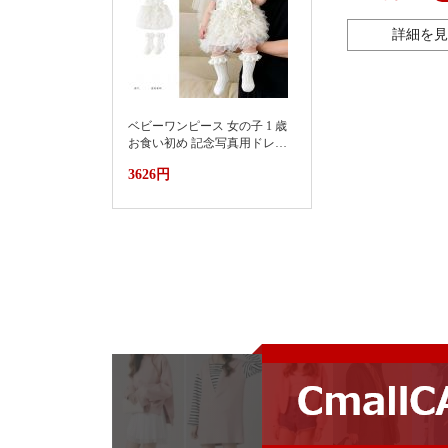
鏡 ミラー 高級感
ン 生活雑貨 360°
詳細を見
ベビーワンピース 女の子 1 歳
お食い初め 記念写真用ドレス
2026新款小月龄女宝宝百天抓
3626円
周礼服裙子婴儿夏装连衣裙蛋
糕蓬蓬裙