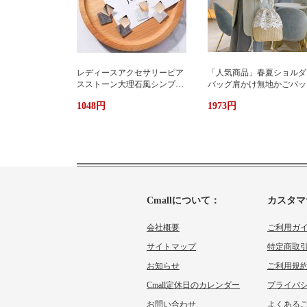
レディースアクセサリーピア
「人気商品」春夏ショルダ
スストーン大理石風シンプル
バッグ肩かけ無地かごバッ
エレガント3色
大容量出かけ
1048円
1973円
Cmallについて：
カスタマ
会社概要
ご利用ガ
サイトマップ
特定商取
お知らせ
ご利用規
Cmall定休日のカレンダー
プライバ
お問い合わせ
よくあるご