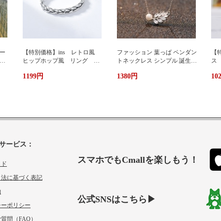
ー
【特別価格】ins レトロ風
ファッション 葉っぱ ペンダン
【特
グ
ヒップホップ風 リング シ
トネックレス シンプル 誕生日
ス
ンプルデザイン ファッショ
プレゼント 人気アクセサリー
い
1199円
1380円
10
ン 個性 s 925純銀 オーダ
レディースファッション 新作
ーメイド 指輪 女性 簡
ネックレス necklace ギフト プ
単 冷たい風 人差し指
レゼント
サービス：
スマホでもCmallを楽しもう！
イド
引法に基づく表記
約
公式SNSはこちら▶
シーポリシー
質問（FAQ）