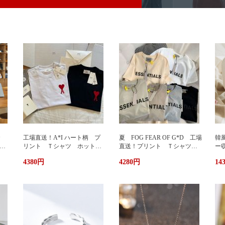
カ
工場直送！A*I ハート柄 プ
夏 FOG FEAR OF G*D 工場
韓
暖
リント Ｔシャツ ホットプ
直送！プリント Ｔシャツ
ー
リント 半袖 男女兼用 ユ
ホットプリント 半袖 男女
輪
4380円
4280円
14
兼用
ニセックス おしゃれ スト
兼用 ユニセックス おしゃ
ッ
リート ブランドＴシャツ
れ ストリート ブランドＴ
ュ
シャツ
携
い
グ
サ