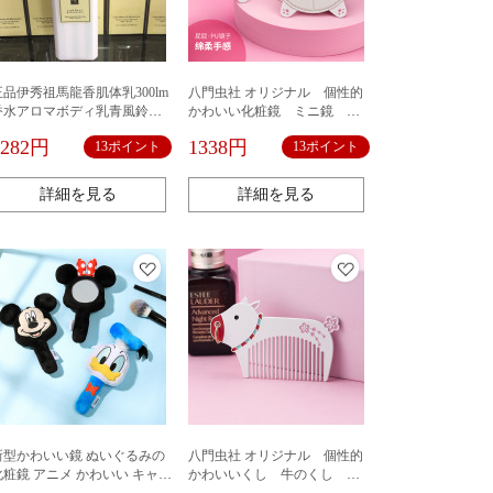
正品伊秀祖馬龍香肌体乳300lm
八門虫社 オリジナル 個性的
香水アロマボディ乳青風鈴イ
かわいい化粧鏡 ミニ鏡 携
ギリス梨海塩
帯用 犬ちゃんのお尻 かわ
1282円
1338円
13ポイント
13ポイント
いい
詳細を見る
詳細を見る
型かわいい鏡 ぬいぐるみの
八門虫社 オリジナル 個性的
 アニメ かわいい キャラ
かわいいくし 牛のくし 静