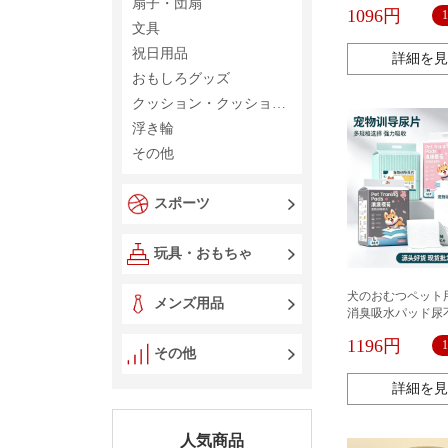
車載家庭用ティッ
扇子・団扇
1096円
文具
祝日用品
詳細を見
おもしろグッズ
クッション・クッションカバー
浮き輪
その他
スポーツ
玩具・おもちゃ
犬のおむつペット
メンズ用品
消臭吸水パッド尿不
枚使い捨ておむつ
1196円
その他
詳細を見
人気商品