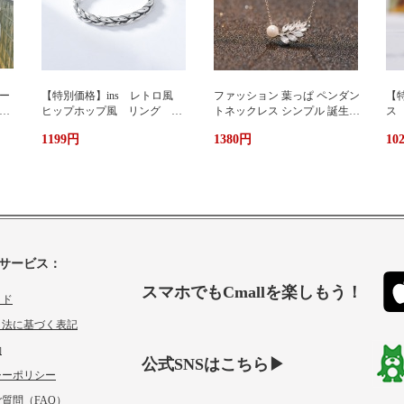
ー
【特別価格】ins レトロ風
ファッション 葉っぱ ペンダン
【特
グ
ヒップホップ風 リング シ
トネックレス シンプル 誕生日
ス
ンプルデザイン ファッショ
プレゼント 人気アクセサリー
い
1199円
1380円
10
ン 個性 s 925純銀 オーダ
レディースファッション 新作
ーメイド 指輪 女性 簡
ネックレス necklace ギフト プ
単 冷たい風 人差し指
レゼント
サービス：
スマホでもCmallを楽しもう！
イド
引法に基づく表記
約
公式SNSはこちら▶
シーポリシー
質問（FAQ）