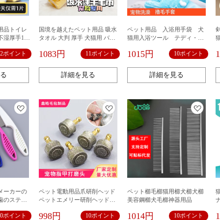
用品トイレ
国境を越えたペット用品 吸水
ペット用品 入浴用手袋 犬
湿厚手100
タオル 大判 厚手 犬猫用 バ
猫用入浴ツール テディ・ゴ
ス・清掃用 冷感速乾 イミテー
ールデンレトリバー・ボーダ
1083円
1015円
12ポイント
11ポイント
10ポイント
ション鹿革タオル
ーコリー用 クリーニングシ
リコンブラシ 入浴ブラシ
る
詳細を見る
詳細を見る
メーカーの
ペット電動用品爪研削ヘッド
ペット櫛毛櫛猫用櫛犬櫛犬櫛
歯のステン
ペットエメリー研削ヘッドツ
美容鋼櫛犬毛櫛神器用品
を取り除い
ールペット爪マニキュア研削
998円
1014円
10ポイント
10ポイント
10ポイント
ます。
ヘッド研削