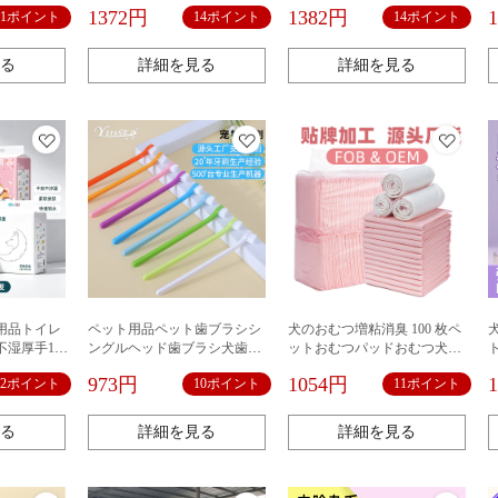
シュケース
肌に優しい吸水速乾アニメか
品 送料無料
1372円
1382円
11ポイント
14ポイント
14ポイント
わいい二重拭きタオル卸売り
る
詳細を見る
詳細を見る
用品トイレ
ペット用品ペット歯ブラシシ
犬のおむつ増粘消臭 100 枚ペ
湿厚手100
ングルヘッド歯ブラシ犬歯ブ
ットおむつパッドおむつ犬用
ラシ猫歯ブラシペット口腔清
品テディおむつ吸収性おむつ
973円
1054円
12ポイント
10ポイント
11ポイント
掃用品
る
詳細を見る
詳細を見る