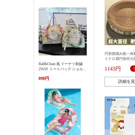
円形猫掴み板一体
イクロ屑円形特大
Ball&Chain 風 ドーナツ刺繍
玩具ペット用品
1143円
2WAY トートバッグ ショルダ
ー紐付き 軽量ナイロンエコバ
898円
ッグ 大容量通勤カバン夏季新
詳細を見
款渐变刺绣防水尼龙包时尚百
搭通勤小众大容量单肩购物袋
女