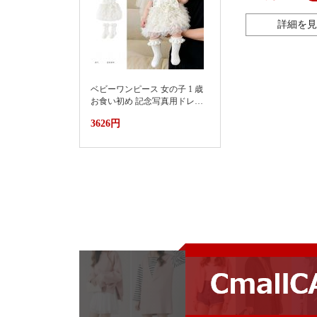
詳細を見
ベビーワンピース 女の子 1 歳
お食い初め 記念写真用ドレス
2026新款小月龄女宝宝百天抓
3626円
周礼服裙子婴儿夏装连衣裙蛋
糕蓬蓬裙