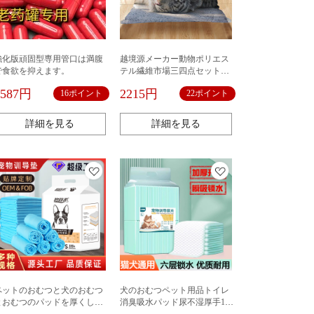
強化版頑固型専用管口は満腹
越境源メーカー動物ポリエス
で食欲を抑えます。
テル繊維市場三四点セットア
マゾン速売通
1587円
2215円
16ポイント
22ポイント
詳細を見る
詳細を見る
ペットのおむつと犬のおむつ
犬のおむつペット用品トイレ
とおむつのパッドを厚くしま
消臭吸水パッド尿不湿厚手100