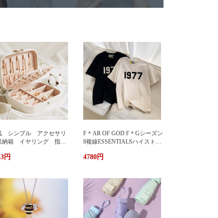
風 シンプル アクセサリ
F＊AR OF GOD F＊Gシーズン
収納箱 イヤリング 指
8複線ESSENTIALSハイストリ
 多機能 アクセサリーボ
ート1977アルファベットTシャ
33円
4780円
クス ジュエリーケース ジ
ツカップル半袖
エリーボックス 持ち運び
帯用 コンパクト 持ちやす
 小物入れ イアリン
 ピアス 首飾り アクセ
リー ケース