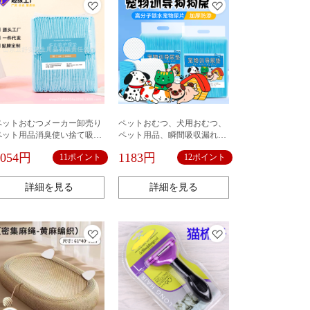
ペットおむつメーカー卸売り
ペットおむつ、犬用おむつ、
ペット用品消臭使い捨て吸水
ペット用品、瞬間吸収漏れ防
おむつ
止使い捨ておむつパッド、工
1054円
1183円
11ポイント
12ポイント
場ペットパッド
詳細を見る
詳細を見る