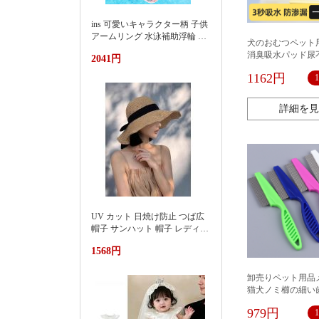
ins 可愛いキャラクター柄 子供
アームリング 水泳補助浮輪 プ
犬のおむつペット
ール 海水浴 水遊び 亚马逊 泳
消臭吸水パッド尿不
2041円
池遮阳蓬浮床充气浮排男女水
枚使い捨ておむつ
上漂浮躺椅加厚PVC游泳浮床
1162円
詳細を見
UV カット 日焼け防止 つば広
帽子 サンハット 帽子 レディー
ス 紫外線対策草帽女夏季洋气
1568円
好看防晒显脸小沙滩海边防紫
外线遮阳帽
卸売りペット用品
猫犬ノミ櫛の細い
レスの針は虫の卵
979円
てシラミを捕まえ