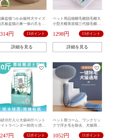
剣麻盆猫つかみ板特大サイズ
ペット用品猫櫛毛櫛脱毛櫛大
猫爪板盆猫の巣一体の爪を研
小型犬櫛美容猫三代猫毛櫛ロ
いで、耐摩耗性がないペット
ット
1314円
1298円
13ポイント
13ポイント
用品卸売り
詳細を見る
詳細を見る
猫砂20斤入り大袋40斤ベント
ペット用コーム、ワンクリッ
ナイトラベンダー卸売り消臭
クで浮き毛を除去、犬猫用脱
結団猫砂猫用品10キロ
毛コーム、専用猫用コーム、
1247円
1052円
12ポイント
11ポイント
ペット用品