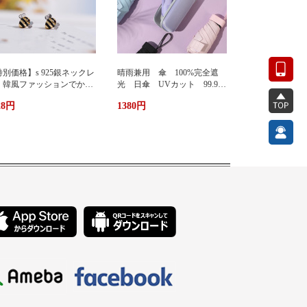
別価格】s 925銀ネックレ
晴雨兼用 傘 100%完全遮
 韓風ファッションでかわ
光 日傘 UVカット 99.9%
い 蜂ペンダント
紫外線対策 UVケア 折りたた
28円
1380円
み傘 遮光 遮熱 撥水 耐
風 軽量 熱中症対策 おし
ゃれ コンパクト かわいい