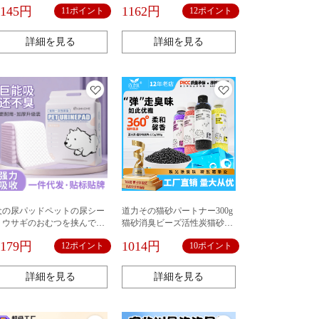
す。
枚使い捨ておむつ
1145円
1162円
11ポイント
12ポイント
詳細を見る
詳細を見る
犬の尿パッドペットの尿シー
道力その猫砂パートナー300g
トウサギのおむつを挟んで猫
猫砂消臭ビーズ活性炭猫砂盆
の尿が濡れない汎用吸水尿パ
消臭消臭消臭猫用品卸売り
1179円
1014円
12ポイント
10ポイント
ッドペット用品
詳細を見る
詳細を見る