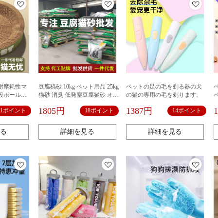
耐摩耗性マ
豆腐猫砂 10kg ペット用品 25kg
ペットの足の毛を剃る器の犬
段ボール猫
猫砂 消臭 低発塵豆腐猫砂 オリ
の猫の専用の毛を剃ります。
ジナル活性炭猫砂
1805円
1387円
11ポイント
18ポイント
14ポイント
る
詳細を見る
詳細を見る