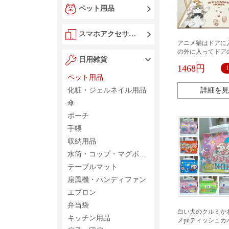
ペット用品
スマホアクセサリー
アニメ猫はドアに
の外に入ってドア
日用雑貨
玄関のじゅうたん
1468円
足踏みマットを裁
ペット用品
ができる
化粧・ジェルネイル用品
詳細を見
傘
ポーチ
手帳
収納用品
水筒・コップ・マグボトル
テーブルマット
扇風機・ハンディファン
エプロン
弁当袋
白い犬のクルミか
キッチン用品
メpuティッシュカ