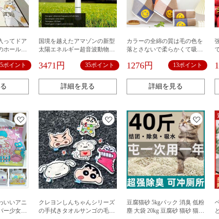
入ってドア
国境を越えたアマゾンの新型
カラーの全綿の質は毛の色を
のホールの
太陽エネルギー超音波動物駆
落とさないで柔らかくて吸水
のシルクの
除器360度誘導警報がusb充電
します。
3471円
1276円
15ポイント
35ポイント
13ポイント
断すること
を追い払う
る
詳細を見る
詳細を見る
わいいアニ
クレヨンしんちゃんシリーズ
豆腐猫砂 5kgパック 消臭 低粉
バー少女心
の手拭きタオルサンゴの毛の
塵 大袋 20kg 豆腐砂 猫砂 猫用