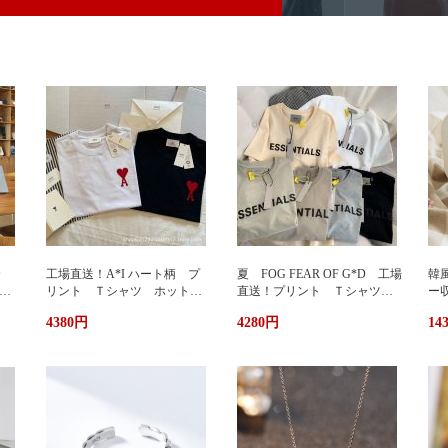
カ
工場直送！A*I ハート柄 プ
夏 FOG FEAR OF G*D 工場
韓
暖
リント Ｔシャツ ホットプ
直送！プリント Ｔシャツ
ー
リント 半袖 男女兼用 ユ
ホットプリント 半袖 男女
輪
4380円
4280円
14
兼用
ニセックス おしゃれ スト
兼用 ユニセックス おしゃ
ッ
リート ブランドＴシャツ
れ ストリート ブランドＴ
ュ
シャツ
携
い
グ
サ