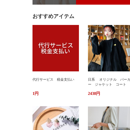
おすすめアイテム
代行サービス 税金支払い
日系 オリジナル パー
ー ジャケット コート 
か ふわもこ ボアフリー
1円
2438円
ス ユニセックス 男女
ストリート おしゃれ