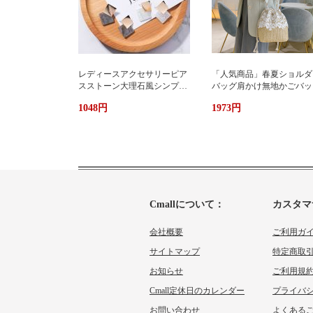
レディースアクセサリーピア
「人気商品」春夏ショルダ
スストーン大理石風シンプル
バッグ肩かけ無地かごバッ
エレガント3色
大容量出かけ
1048円
1973円
Cmallについて：
カスタマ
会社概要
ご利用ガ
サイトマップ
特定商取
お知らせ
ご利用規
Cmall定休日のカレンダー
プライバ
お問い合わせ
よくあるご