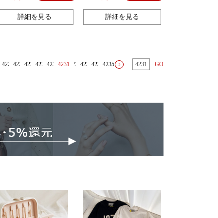
ズギフト
詳細を見る
詳細を見る
4226
4227
4228
4229
4230
4231
4232
4233
4234
4235
GO