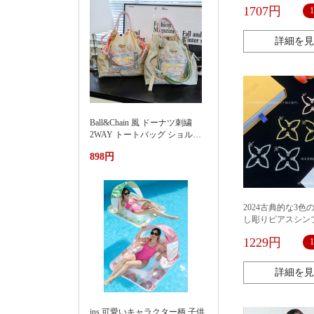
ツのドレスの長い
1707円
短いスカートの制
詳細を見
Ball&Chain 風 ドーナツ刺繍
2WAY トートバッグ ショルダ
ー紐付き 軽量ナイロンエコバ
898円
ッグ 大容量通勤カバン夏季新
款渐变刺绣防水尼龙包时尚百
搭通勤小众大容量单肩购物袋
女
2024古典的な3
し彫りピアスシン
な板が痩せたイヤ
1229円
色アレルギー防止
詳細を見
ins 可愛いキャラクター柄 子供