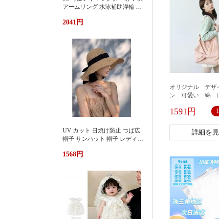
アームリング 水泳補助浮輪 プ
ール 海水浴 水遊び 亚马逊 泳
2041円
池遮阳蓬浮床充气浮排男女水
上漂浮躺椅加厚PVC游泳浮床
オリジナル デザ
ン 可愛い 綿 
ス トートバッグ
1591円
UV カット 日焼け防止 つば広
詳細を見
帽子 サンハット 帽子 レディー
ス 紫外線対策草帽女夏季洋气
1568円
好看防晒显脸小沙滩海边防紫
外线遮阳帽