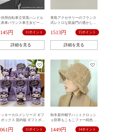
子供用自転車立管黒ハンドル
青島アクセサリーのフランス
立表車バランス車王女ビーム
式レトロな凱旋門の透かし彫
自転車部品
りのオープンリング
1145円
1513円
11ポイント
15ポイント
詳細を見る
詳細を見る
ラッキーカロメシリーズ ギフ
秋冬新作帽子ハットクロッシ
トボックス 国内版 ギフトボッ
ェ防寒もこもこファー純色シ
クス おしゃれ 手作り オフィス
ンプルむじファッション韓国
1061円
1449円
11ポイント
14ポイント
人形 デスクトップ 国内ガール