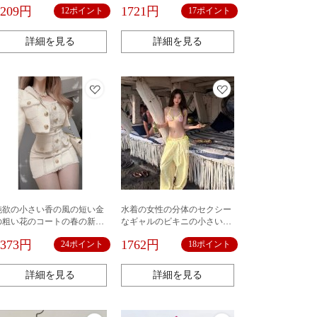
物引き締め器自動車結束バン
ッグ刺繍レディース高級感
1209円
1721円
12ポイント
17ポイント
ド軍緑バンド
詳細を見る
詳細を見る
純欲の小さい香の風の短い金
水着の女性の分体のセクシー
の粗い花のコートの春の新型
なギャルのビキニの小さい胸
の洋気は腰を収めて明らかに
は3点式のひもを集めて海辺の
2373円
1762円
24ポイント
18ポイント
やせているヒップのスカート
リゾート風の温泉の水着を持
の2セットの婦人服を包みま
ちます。
す。
詳細を見る
詳細を見る