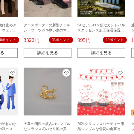
日焼け止めア
クロスボーダーの新型チェル
9d ヒアルロン酸セカンドパル
ーウェア木
シーブーツ2976厚い底のマー
スエッセンス加工保湿保湿低
トセーター
ティンブーツの牛革の欧米の
分子ヒアルロン酸トレメラ多
3322円
995円
16ポイント
33ポイント
10ポイント
のある高級
足のショートブーツの縫い目
糖体ローズハイドロゾル
ガンショー
の女性の靴の韓国版
る
詳細を見る
詳細を見る
の半袖の小
大衆の個性の復古のシンプル
2024クリスマスパーティー用
の秋のスー
なフランス式のセリ風の黄銅
品シンプルな雪花の食事セッ