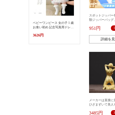
スポットジッパー
類ジッパーバッグ
ベビーワンピース 女の子 1 歳
EVAプラスチック
お食い初め 記念写真用ドレス
951円
フシールCPEつや
2026新款小月龄女宝宝百天抓
グ、カスタムメイ
3626円
周礼服裙子婴儿夏装连衣裙蛋
詳細を見
糕蓬蓬裙
メーカーは直接に
ひざまずいて美人
の装飾品のデスク
3485円
って木の工芸品の