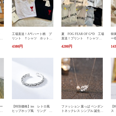
カ
工場直送！A*I ハート柄 プ
夏 FOG FEAR OF G*D 工場
韓
暖
リント Ｔシャツ ホットプ
直送！プリント Ｔシャツ
ー
リント 半袖 男女兼用 ユ
ホットプリント 半袖 男女
輪
4380円
4280円
14
兼用
ニセックス おしゃれ スト
兼用 ユニセックス おしゃ
ッ
リート ブランドＴシャツ
れ ストリート ブランドＴ
ュ
シャツ
携
い
グ
サ
ー
【特別価格】ins レトロ風
ファッション 葉っぱ ペンダン
【特
グ
ヒップホップ風 リング シ
トネックレス シンプル 誕生日
ス
ンプルデザイン ファッショ
プレゼント 人気アクセサリー
い