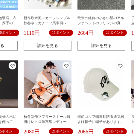
包装袋、衣
新作欧米風スカーフシンプル
欧米の経典の小さい星のアル
、厚手の
秋春ネッカチーフ馬車柄レデ
ファベットのフリンジの真珠
透明PEセル
ィース
のイヤリングのピアスの高い
1110円
2664円
10ポイント
11ポイント
27ポイント
消しバッ
版
ド
る
詳細を見る
詳細を見る
黄楊の木に
秋冬新作マフラーストール肩
韓尚ゴルフ帽運動防虫通気日
を飾って家
掛けレトロ防寒馬レディース
よけ帽子に帽子があります。
トップを飾
人気韓国
2080円
2066円
35ポイント
21ポイント
21ポイント
文を飾って