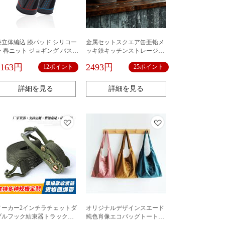
膝立体編込 膝パッド シリコー
金属セットスクエア缶亜铅メ
ン 春ニット ジョギング バスケ
ッキ鉄キッチンストレージ缶
ットボール 登山用膝パッド 衝
原色収纳缶家庭用ストレージ
1163円
2493円
12ポイント
25ポイント
突回避膝 スリーブ 男性 女性用
缶
保護 グギア 暖かい 滑り止め
超軽量 左右兼用 膝サポーター
詳細を見る
詳細を見る
メーカー2インチラチェットダ
オリジナルデザインスエード
ブルフック結束器トラック貨
純色肖像エコバッグトートバ