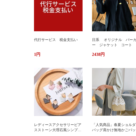
代行サービス 税金支払い
日系 オリジナル パー
ー ジャケット コート 
か ふわもこ ボアフリー
1円
2438円
ス ユニセックス 男女
ストリート おしゃれ
レディースアクセサリーピア
「人気商品」春夏ショルダ
スストーン大理石風シンプル
バッグ肩かけ無地かごバッ
エレガント3色
大容量出かけ