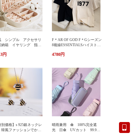
風 シンプル アクセサリ
F＊AR OF GOD F＊Gシーズン
収納箱 イヤリング 指
8複線ESSENTIALSハイストリ
 多機能 アクセサリーボ
ート1977アルファベットTシャ
33円
4780円
クス ジュエリーケース ジ
ツカップル半袖
エリーボックス 持ち運び
帯用 コンパクト 持ちやす
 小物入れ イアリン
 ピアス 首飾り アクセ
リー ケース
別価格】s 925銀ネックレ
晴雨兼用 傘 100%完全遮
 韓風ファッションでかわ
光 日傘 UVカット 99.9%
い 蜂ペンダント
紫外線対策 UVケア 折りたた