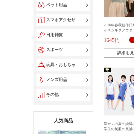
ペット用品
スマホアクセサリー
2026年春秋新作
イスシルクアウタ
日用雑貨
製耳飾り付きニッ
1645円
女性用着痩せ効果
感のあるカーディ
スポーツ
トトップス
詳細を見
玩具・おもちゃ
メンズ用品
その他
人気商品
深センの夏の純綿
学生の制服の長袖