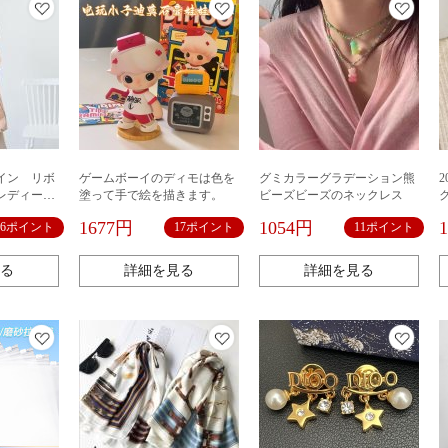
イン リボ
ゲームボーイのディモは色を
グミカラーグラデーション熊
レディー
塗って手で絵を描きます。
ビーズビーズのネックレス
 無地
1677円
1054円
16ポイント
17ポイント
11ポイント
る
詳細を見る
詳細を見る