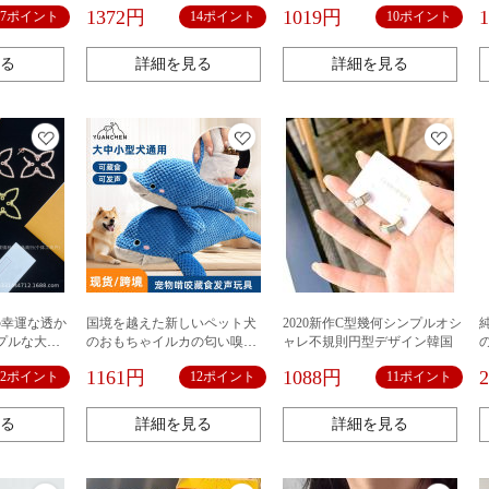
半ズボンの
の金メッキの双環の凱旋門の
ト
1372円
1019円
17ポイント
14ポイント
10ポイント
服
開口の指輪の指の指輪
る
詳細を見る
詳細を見る
色の幸運な透か
国境を越えた新しいペット犬
2020新作C型幾何シンプルオシ
プルな大き
のおもちゃイルカの匂い嗅ぎ
ャレ不規則円型デザイン韓国
リングの保
パズル減圧トレーニング隠し
1161円
1088円
12ポイント
12ポイント
11ポイント
イヤリング
食品ペット用品卸売
る
詳細を見る
詳細を見る