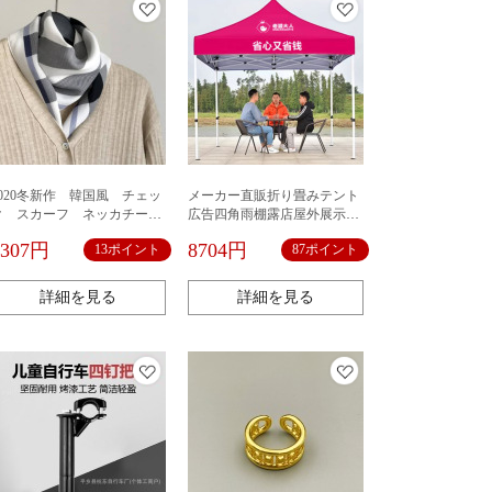
2020冬新作 韓国風 チェッ
メーカー直販折り畳みテント
ク スカーフ ネッカチー
広告四角雨棚露店屋外展示日
フ レディース オシャレ
除け棚四角テント傘
1307円
8704円
13ポイント
87ポイント
詳細を見る
詳細を見る