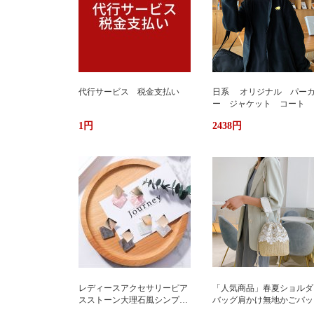
代行サービス 税金支払い
日系 オリジナル パー
ー ジャケット コート 
か ふわもこ ボアフリー
1円
2438円
ス ユニセックス 男女
ストリート おしゃれ
レディースアクセサリーピア
「人気商品」春夏ショルダ
スストーン大理石風シンプル
バッグ肩かけ無地かごバッ
エレガント3色
大容量出かけ