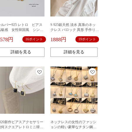
シルバー925 レトロ ピアス
S 925銀天然 淡水 真珠のネッ
高級感 女性韓国風 シンプ
クレス バロック 異形 手作り
ル 冷たい風 イヤリングの
復古 鎖骨チェーン 14 k包金 人
1578円
1888円
16ポイント
19ポイント
ファッション イヤリング
気アクセサリー レディースフ
ァッション 新作ネックレス
necklace ギフト プレゼント
詳細を見る
詳細を見る
2020新作ピアスアクセサリー
ネックレスの女性のファッシ
幾何スクエアレトロミニ韓国
ョンの軽い豪華なチタン鋼は