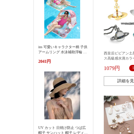
ins 可愛いキャラクター柄 子供
アームリング 水泳補助浮輪 プ
西皇后ビビアン土
ール 海水浴 水遊び 亚马逊 泳
ス高級感水滴カラ
2041円
池遮阳蓬浮床充气浮排男女水
ヤリング土星イヤ
上漂浮躺椅加厚PVC游泳浮床
1079円
ファッションジュ
詳細を見
UV カット 日焼け防止 つば広
帽子 サンハット 帽子 レディー