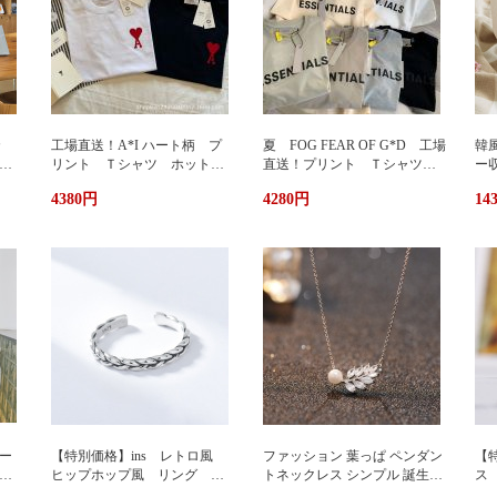
カ
工場直送！A*I ハート柄 プ
夏 FOG FEAR OF G*D 工場
韓
暖
リント Ｔシャツ ホットプ
直送！プリント Ｔシャツ
ー
リント 半袖 男女兼用 ユ
ホットプリント 半袖 男女
輪
4380円
4280円
14
兼用
ニセックス おしゃれ スト
兼用 ユニセックス おしゃ
ッ
リート ブランドＴシャツ
れ ストリート ブランドＴ
ュ
シャツ
携
い
グ
サ
ー
【特別価格】ins レトロ風
ファッション 葉っぱ ペンダン
【特
グ
ヒップホップ風 リング シ
トネックレス シンプル 誕生日
ス
ンプルデザイン ファッショ
プレゼント 人気アクセサリー
い