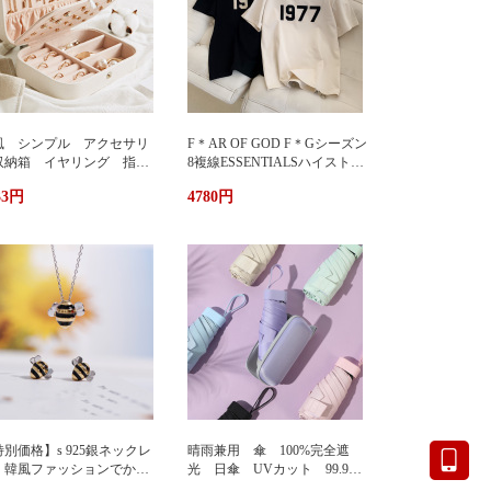
風 シンプル アクセサリ
F＊AR OF GOD F＊Gシーズン
収納箱 イヤリング 指
8複線ESSENTIALSハイストリ
 多機能 アクセサリーボ
ート1977アルファベットTシャ
33円
4780円
クス ジュエリーケース ジ
ツカップル半袖
エリーボックス 持ち運び
帯用 コンパクト 持ちやす
 小物入れ イアリン
 ピアス 首飾り アクセ
リー ケース
別価格】s 925銀ネックレ
晴雨兼用 傘 100%完全遮
 韓風ファッションでかわ
光 日傘 UVカット 99.9%
い 蜂ペンダント
紫外線対策 UVケア 折りたた