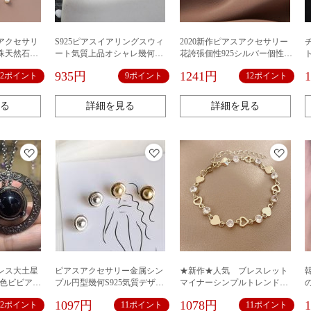
アクセサリ
S925ピアスイアリングスウィ
2020新作ピアスアクセサリー
珠天然石個
ート気質上品オシャレ幾何フ
花誇張個性925シルバー個性韓
ァッション
国ファッション
935円
1241円
12ポイント
9ポイント
12ポイント
る
詳細を見る
詳細を見る
レス大土星
ピアスアクセサリー金属シン
★新作★人気 ブレスレット
多色ビビアン
プル円型幾何S925気質デザイ
マイナーシンプルトレンドハ
ン
ートブレスレットレディース
1097円
1078円
12ポイント
11ポイント
11ポイント
ネットレッドinsライト贅沢ジ