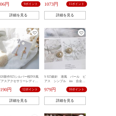
ファッション
シンプルで洗練されたジルコ
906円
1073円
9ポイント
11ポイント
ン真珠のペンダントの小さな
高級アクセサリーの鎖
詳細を見る
詳細を見る
020新作925シルバー桜INS風
S 925銀針 港風 パール ピ
ピアスアクセサリーレディー
アス シンプル ins 合金
ス少女デザイン可愛い
イヤリング レディース 高品
1190円
979円
12ポイント
10ポイント
質 プレゼント 金属アレルギー
対応 アクセサリー ジュエリ
ー プレゼント ギフト
詳細を見る
詳細を見る