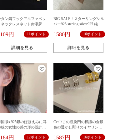
チタン鋼フックアルファベッ
BIG SALE！スターリングシル
トネックレスネット赤潮牌フ
バー925 sterling silver925 純銀
ックペンダントシンプル潮ク
SV925 シンプルリング シンプ
1109円
1580円
11ポイント
16ポイント
ールデザインins風男女ネック
ル アクセサリー リング 指輪
レス
ピンキーリング シルバーリン
グ シルバーアクセサリー レイ
詳細を見る
詳細を見る
ヤード 重ね付け
韓国版s 925銀のほほえみに耳
Cei中古の凱旋門の標識の金銀
の線の女性の弧の形の設計の
色の透かし彫りのイヤリング
長いタイプのフリンジイヤリ
の女性の欧米の軽くて豪華な
1184円
1587円
12ポイント
16ポイント
ングの冷たい風の気質の耳飾
大衆の設計の耳は耳の輪を掛