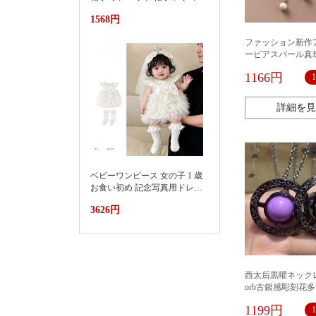
ス 紫外線対策草帽女夏季洋气
1568円
好看防晒显脸小沙滩海边防紫
外线遮阳帽
ファッション新作
ーピアスパール真
性韓国
1166円
詳細を見
ベビーワンピース 女の子 1 歳
お食い初め 記念写真用ドレス
2026新款小月龄女宝宝百天抓
3626円
周礼服裙子婴儿夏装连衣裙蛋
糕蓬蓬裙
西太后黒曜ネック
orb古銀感彫刻花
中古ナン
1199円