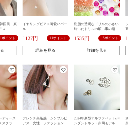
 韓国風 真
イヤリングピアス可愛いパー
樹脂の透明なドリルの小さい
アス
ル
砕いたドリルの願い事の瓶の
ドリルの充填のドリルの裸の
1127円
1535円
11ポイント
11ポイント
15ポイント
ドリルのDIYの先端のドリル
のネイルアクセサリーのドリ
ルは斤のロットによって決ま
る
詳細を見る
詳細を見る
ります。
レディース
フレンチ高級感 シンプルピ
2024年新型アルファベットcペ
ススクラブ
アス 女性 ファッションピ
ンダントネット赤同モデルフ