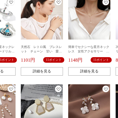
星ネックレ
天然石 レトロ風 ブレスレ
簡単でセクシーな星月ネック
ードリルイ
ット チェーン 甘い 愛ら
レス 女性アクセサリー チ
リング女性
しい 可愛い スタイリッシ
タン鋼ペンダント
1101円
1148円
11ポイント
11ポイント
11ポイント
エリー
ュ ブレスレットジュエリー
結婚式 パーティー デート ins
デザイン 七色
る
詳細を見る
詳細を見る