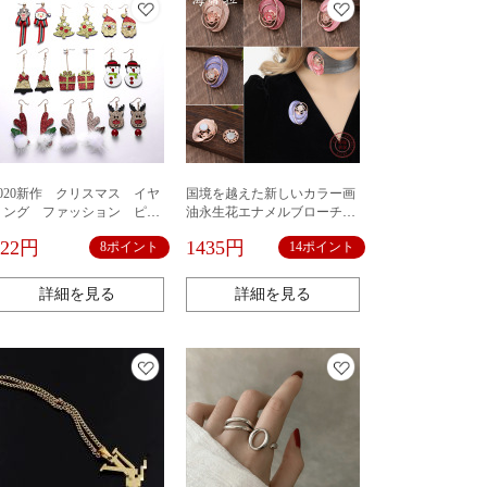
2020新作 クリスマス イヤ
国境を越えた新しいカラー画
リング ファッション ピア
油永生花エナメルブローチ祭
ス
り宴会女性多機能ブローチ
822円
1435円
8ポイント
14ポイント
詳細を見る
詳細を見る