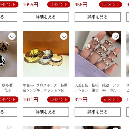
アス 925純銀のピアスアクセ
ァッション百合アルファベッ
1096円
956円
14ポイント
11ポイント
10ポイント
サリー
トペンダント服装部品
る
詳細を見る
詳細を見る
 秋冬毛
華傑wishクロスボーダー起爆
人差し指 指輪 純銀 ファ
2
5 円形 幾
金シンプルファッション個性
ッション 復古 ins 冷たい
リング シ
模様男女指輪
風 指輪 ダイヤ カジュアル
1011円
927円
11ポイント
10ポイント
9ポイント
ョン
フォーマル 中指 人差し指 指輪
重ね付け 指輪 おしゃれ
る
詳細を見る
詳細を見る