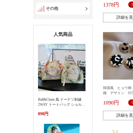
ゴールド個性
1378円
その他
詳細を見
人気商品
韓国風 ヒョウ柄
織 デザイン 92
何 ピアス イヤ
Ball&Chain 風 ドーナツ刺繍
1090円
ンプル ファッシ
2WAY トートバッグ ショルダ
ー紐付き 軽量ナイロンエコバ
898円
ッグ 大容量通勤カバン夏季新
詳細を見
款渐变刺绣防水尼龙包时尚百
搭通勤小众大容量单肩购物袋
女