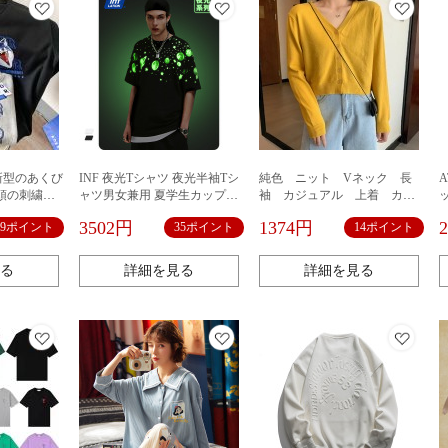
の新型のあくび
INF 夜光Tシャツ 夜光半袖Tシ
純色 ニット Vネック 長
頭の刺繍の
ャツ男女兼用 夏学生カップル
袖 カジュアル 上着 カー
丸首のゆっ
男女兼用Ｔシャツ プリントT
ディガン レディース コッ
3502円
1374円
39ポイント
35ポイント
14ポイント
プルの長袖
シャツ ゆったり カップルＴシ
トン セーター Vネック 長
ャツ 夏服 oversizeＴシャツ
袖 肌触りにもこだわる ニ
ット
る
詳細を見る
詳細を見る