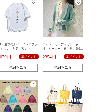
ATN 夏季の新作 メンズファ
ニット カーディガン 女
ッション 创意プリント 半
性 セーター 春と秋 2021
袖Tシャツ 男 ゆったり カ
年 新作 婦人服 ファッシ
2079円
2354円
21ポイント
24ポイント
ジュアル半袖Tシャツ男 男女
ョン ジャケット オーディ
共通 インスタスタイル
ナリー コットンニット セ
ーター
詳細を見る
詳細を見る