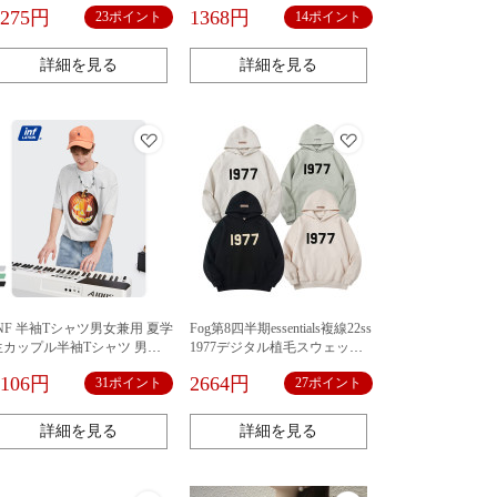
ストレートtシャツ
ストレッチピットストライプ
2275円
1368円
23ポイント
14ポイント
レトロなオールインワンパン
ツ
詳細を見る
詳細を見る
INF 半袖Tシャツ男女兼用 夏学
Fog第8四半期essentials複線22ss
生カップル半袖Tシャツ 男女
1977デジタル植毛スウェット
兼用Tシャツ プリントTシャツ
ゆったりカジュアルパーカー
3106円
2664円
31ポイント
27ポイント
ゆったり カップルTシャツ 夏
服 ハロウイーン
詳細を見る
詳細を見る