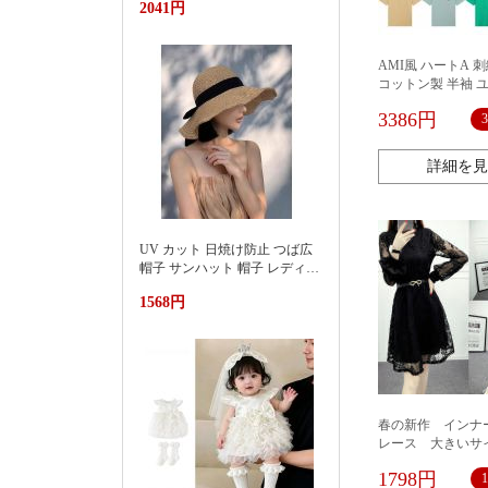
2041円
池遮阳蓬浮床充气浮排男女水
上漂浮躺椅加厚PVC游泳浮床
AMI風 ハートA 
コットン製 半袖 
カジュアル ストリ
3386円
使い オールシーズ
可 おしゃれ 人気
詳細を見
UV カット 日焼け防止 つば広
帽子 サンハット 帽子 レディー
ス 紫外線対策草帽女夏季洋气
1568円
好看防晒显脸小沙滩海边防紫
外线遮阳帽
春の新作 イン
レース 大きいサ
ワンピース
1798円