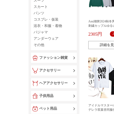
スーツ
スカート
パンツ
コスプレ・仮装
Ami潮牌2024秋
浴衣・和服・着物
刺繍カップルゆる
ル丸首重ポンド華綿
パジャマ
2305円
アンダーウェア
その他
詳細を見
ファッション雑貨
アクセサリー
ヘアアクセサリー
子供用品
アイドルマスター
ペット用品
デレラ双葉杏同服