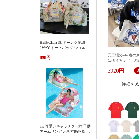
Ball&Chain 風 ドーナツ刺繍
2WAY トートバッグ ショルダ
ー紐付き 軽量ナイロンエコバ
元工場のader春
898円
ッグ 大容量通勤カバン夏季新
はほえるキツネの
款渐变刺绣防水尼龙包时尚百
ガードルの女性の
搭通勤小众大容量单肩购物袋
3920円
たりしているカッ
女
の潮をほえます。
詳細を見
ins 可愛いキャラクター柄 子供
アームリング 水泳補助浮輪 プ
ール 海水浴 水遊び 亚马逊 泳