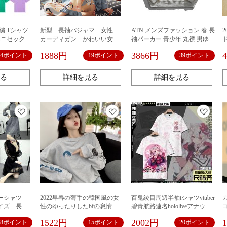
刺繍 Tシャツ
新型 長袖パジャマ 女性
ATN メンズファッション 春 長
ユニセックス
カーディガン かわいい女
袖パーカー 青少年 丸襟 男ゆっ
ート系 普段
性 セット
たり ins
1888円
3866円
34ポイント
19ポイント
39ポイント
ン 多色選択
デザイン
る
詳細を見る
詳細を見る
ナーシャツ
2022早春の薄手の韓国風の女
百鬼綾目周辺半袖tシャツvtuber
イズ 長袖
性のゆったりしたbfの怠惰な
碧青航路連名hololiveアナウン
風の頭は長袖の上着の春秋潮
サー神楽痛服
1522円
2002円
18ポイント
15ポイント
20ポイント
insに似合います。