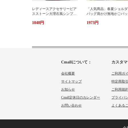
レディースアクセサリーピア
「人気商品」春夏ショルダ
スストーン大理石風シンプル
バッグ肩かけ無地かごバッ
エレガント3色
大容量出かけ
1048円
1973円
Cmallについて：
カスタマ
会社概要
ご利用ガ
サイトマップ
特定商取
お知らせ
ご利用規
Cmall定休日のカレンダー
プライバ
お問い合わせ
よくあるご
会