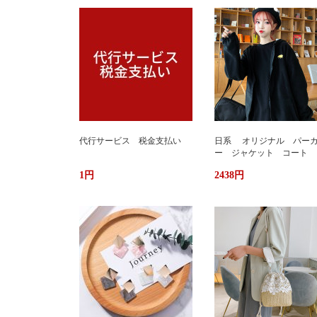
代行サービス 税金支払い
日系 オリジナル パー
ー ジャケット コート 
か ふわもこ ボアフリー
1円
2438円
ス ユニセックス 男女
ストリート おしゃれ