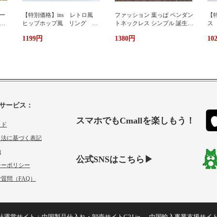
ー
【特別価格】ins レトロ風
ファッション 葉っぱ ペンダン
【特
グ
ヒップホップ風 リング シ
トネックレス シンプル 誕生日
ス
ンプルデザイン ファッショ
プレゼント 人気アクセサリー
い
1199円
1380円
10
ン 個性 s 925純銀 オーダ
レディースファッション 新作
ーメイド 指輪 女性 簡
ネックレス necklace ギフト プ
単 冷たい風 人差し指
レゼント
サービス：
スマホでもCmallを楽しもう！
イド
引法に基づく表記
約
公式SNSはこちら▶
シーポリシー
質問（FAQ）
社運営サイト：
中国製品仕入れ・卸売サイトC2J.jp
中国輸入事業支援サイ