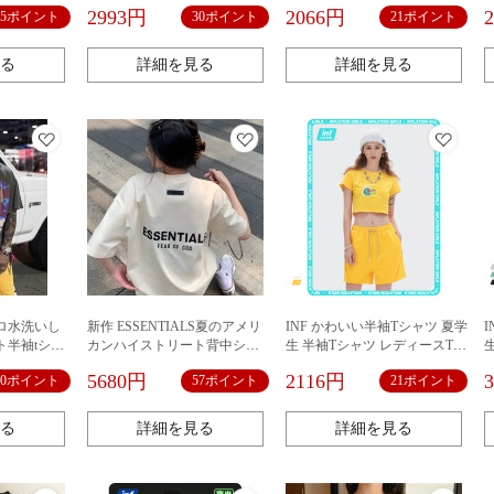
けた
シャツ男女基礎タイプのボト
衣と帽子の二次元の男女の耳
2993円
2066円
15ポイント
30ポイント
21ポイント
ムシャツ
のシャツ
る
詳細を見る
詳細を見る
ロ水洗いし
新作 ESSENTIALS夏のアメリ
INF かわいい半袖Tシャツ 夏学
ト半袖tシャ
カンハイストリート背中シリ
生 半袖Tシャツ レディースTシ
ンスタゆっ
コンアルファベット半袖ゆっ
ャツ プリントTシャツ ゆった
5680円
2116円
60ポイント
57ポイント
21ポイント
たり男女カップルTシャツ
り Tシャツ 夏服
る
詳細を見る
詳細を見る