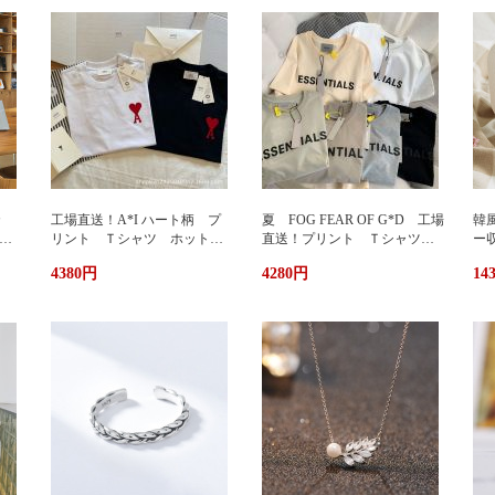
カ
工場直送！A*I ハート柄 プ
夏 FOG FEAR OF G*D 工場
韓
暖
リント Ｔシャツ ホットプ
直送！プリント Ｔシャツ
ー
リント 半袖 男女兼用 ユ
ホットプリント 半袖 男女
輪
4380円
4280円
14
兼用
ニセックス おしゃれ スト
兼用 ユニセックス おしゃ
ッ
リート ブランドＴシャツ
れ ストリート ブランドＴ
ュ
シャツ
携
い
グ
サ