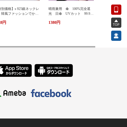
別価格】s 925銀ネックレ
晴雨兼用 傘 100%完全遮
 韓風ファッションでかわ
光 日傘 UVカット 99.9%
い 蜂ペンダント
紫外線対策 UVケア 折りたた
28円
1380円
み傘 遮光 遮熱 撥水 耐
風 軽量 熱中症対策 おし
ゃれ コンパクト かわいい
ト