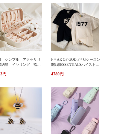
風 シンプル アクセサリ
F＊AR OF GOD F＊Gシーズン
収納箱 イヤリング 指
8複線ESSENTIALSハイストリ
 多機能 アクセサリーボ
ート1977アルファベットTシャ
33円
4780円
クス ジュエリーケース ジ
ツカップル半袖
エリーボックス 持ち運び
帯用 コンパクト 持ちやす
 小物入れ イアリン
 ピアス 首飾り アクセ
リー ケース