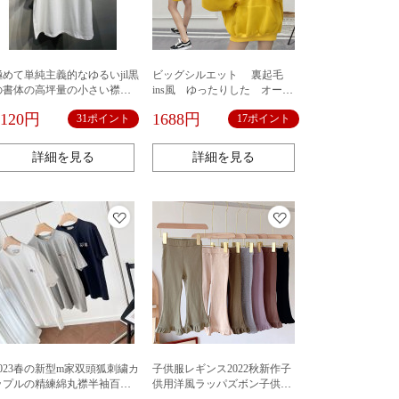
極めて単純主義的なゆるいjil黒
ビッグシルエット 裏起毛
の書体の高坪量の小さい襟元
ins風 ゆったりした オーバ
の白い丸首の半袖のtシャツの
ーサイズ 大きいサイズかわ
3120円
1688円
31ポイント
17ポイント
男女は同じです。
いい 無地パーカー シンプ
ルデザイン
詳細を見る
詳細を見る
2023春の新型m家双頭狐刺繍カ
子供服レギンス2022秋新作子
ップルの精練綿丸襟半袖百合
供用洋風ラッパズボン子供用