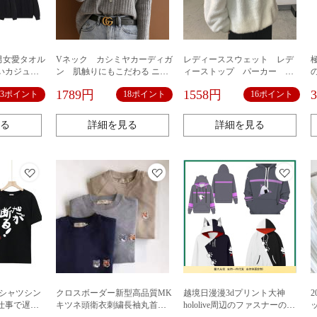
冬男女愛タオル
Vネック カシミヤカーディガ
レディーススウェット レデ
いカジュア
ン 肌触りにもこだわる ニッ
ィーストップ パーカー コ
衛衣ins
ト ニットウェア レディー
ート アウター ジャケッ
1789円
1558円
23ポイント
18ポイント
16ポイント
ス トップス セーター 長袖 秋
ト 厚手 ふわふわ 暖か
冬 暖かい 保温 ふわふ
い フワモコ ストリートフ
わ ゆったり
ァッション おしゃれ トレ
る
詳細を見る
詳細を見る
ンド
tシャツシン
クロスボーダー新型高品質MK
越境日漫漫3dプリント大神
仕事で遅刻
キツネ頭衛衣刺繍長袖丸首綿t
hololive周辺のファスナーの衛