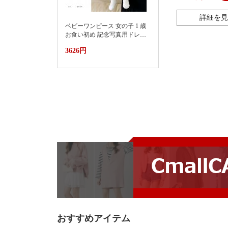
詳細を見
ベビーワンピース 女の子 1 歳
お食い初め 記念写真用ドレス
2026新款小月龄女宝宝百天抓
3626円
周礼服裙子婴儿夏装连衣裙蛋
糕蓬蓬裙
おすすめアイテム