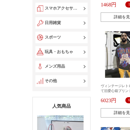
上等半袖文字tに負
1468円
スマホアクセサリー
詳細を見
日用雑貨
スポーツ
玩具・おもちゃ
メンズ用品
その他
ヴィンテージレト
て旧爱心箱プリン
ツジェリー古着イ
6023円
たり男女tee
人気商品
詳細を見