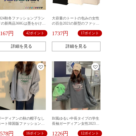
2024秋冬ファッションブラン
大容量のトートの包みの女性
ドの新商品360Gは墨をかけて
の百合2021の新型のファッシ
白く染めて水を洗って古い磨
ョンの古着感の香港風の復古
4167円
1737円
42ポイント
17ポイント
きをします。
の肩の斜めのショルダーのズ
ックの布の包みの女性
詳細を見る
詳細を見る
ガーディアンの秋の帽子なし
Bf風ゆるい中長タイプの学生
コート韓国版ファッション学
長袖ガーディアン女性2023春
生のゆったりした上着パーカ
秋薄タイプの学生ジャケット
1578円
1226円
16ポイント
12ポイント
ー