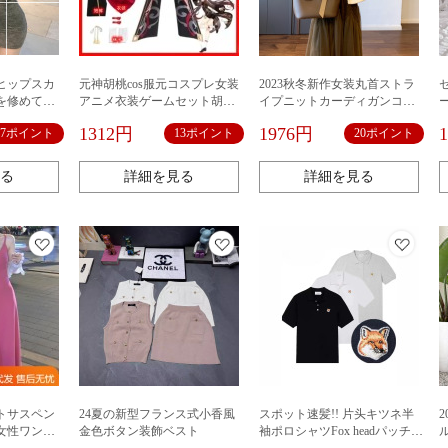
ヒップスカ
元神胡桃cos服元コスプレ女装
2023秋冬新作女装丸首ストラ
を修めて肩
アニメ衣装ゲームセット胡堂
イプニットカーディガンコー
ます。スカ
主元神二次服
ト
1312円
1976円
17ポイント
13ポイント
20ポイント
48
る
詳細を見る
詳細を見る
トサスペン
24夏の新型フランス式小香風
スポット速髪!! 片头キツネ半
女性ワンピ
金色ボタン装飾ベスト
袖ポロシャツFox headパッチt