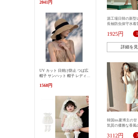
2041円
池遮阳蓬浮床充气浮排男女水
上漂浮躺椅加厚PVC游泳浮床
源工場日韓の新型
長袖防虫保守水着
クセクシーリゾートbi
1925円
詳細を見
UV カット 日焼け防止 つば広
帽子 サンハット 帽子 レディー
ス 紫外線対策草帽女夏季洋气
1568円
好看防晒显脸小沙滩海边防紫
外线遮阳帽
韓国ins夏博主の
気質の優雅な香風
ーは腰を収めてや
3112円
ンピースを現しま