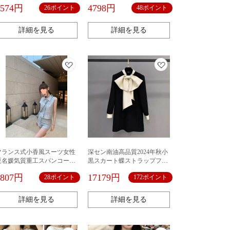
す。
2574円
4798円
26ポイント
48ポイント
詳細を見る
詳細を見る
フランス式小香風スーツ女性
深セン南油高品質2024年秋小
夏名媛気質重工スパンコール
黒スカート蝶ストラップフラ
ベスト上着百合カジュアルパ
ンス衝突色長袖ワンピース女
2807円
17179円
28ポイント
172ポイント
ンツ
性スカート
詳細を見る
詳細を見る