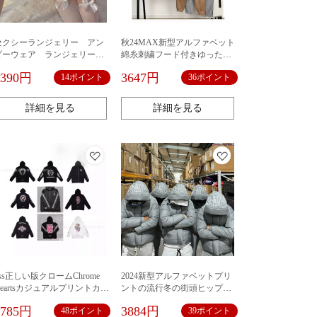
セクシーランジェリー アン
秋24MAX新型アルファベット
ダーウェア ランジェリーセ
綿糸刺繍フード付きゆったり
ット 大人可愛い 誘惑 エ
スウェットレディースカジュ
1390円
3647円
14ポイント
36ポイント
ロい下着 盛りブラ 可愛い
アル洋風コンビネーションフ
ベビードール キャミソー
ァッション上着
ル インナー 部屋着 コス
詳細を見る
詳細を見る
プレ 勝負下着 彼氏に喜ば
れる
ss正しい版クロームChrome
2024新型アルファベットプリ
Heartsカジュアルプリントカジ
ントの流行冬の街頭ヒップホ
ュアルジッパーフード付きス
ップ風男女同型帽子綿服クロ
4785円
3884円
48ポイント
39ポイント
ウェットウールパーカー
スボーダー欧米