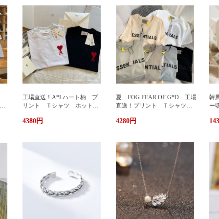
カ
工場直送！A*I ハート柄 プ
夏 FOG FEAR OF G*D 工場
韓
暖
リント Ｔシャツ ホットプ
直送！プリント Ｔシャツ
ー
リント 半袖 男女兼用 ユ
ホットプリント 半袖 男女
輪
4380円
4280円
14
兼用
ニセックス おしゃれ スト
兼用 ユニセックス おしゃ
ッ
リート ブランドＴシャツ
れ ストリート ブランドＴ
ュ
シャツ
携
い
グ
サ