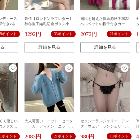
レディース
錦倩【ロンドンラブレター】
国境を越えた供給源秋冬2022
背付きvネッ
秋冬重工編毛辺金ボタン小香
ベルベットの帽子付きガード
kini
ワンピースショートコート女
ルのプラスサイズのストレー
3292円
2072円
19ポイント
33ポイント
21ポイント
性新商品
トポケットのゆるいワンピー
ス
る
詳細を見る
詳細を見る
甘くて優しい
大人可愛い！ニット セータ
セクシーランジェリー アン
3
のファスナ
ー ガーディアン ニットカ
ダーウェア ランジェリーセ
せているワ
ーデ レディース トップ
ット 大人可愛い 誘惑 エ
2083円
980円
31ポイント
21ポイント
10ポイント
す。
ス おしゃれ 定番 かわい
ロい下着 盛りブラ 可愛い