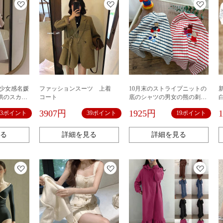
齢少女感名媛
ファッションスーツ 上着
10月末のストライプニットの
供のスカー
コート
底のシャツの男女の熊の刺繍
ート
のニット
3907円
1925円
33ポイント
39ポイント
19ポイント
る
詳細を見る
詳細を見る