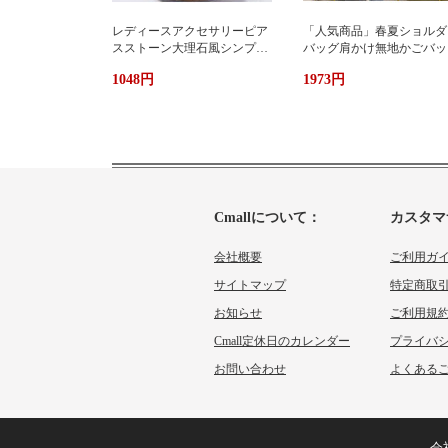
レディースアクセサリーピア
「人気商品」春夏ショルダ
スストーン大理石風シンプル
バッグ肩かけ無地かごバッ
エレガント3色
大容量出かけ
1048円
1973円
Cmallについて：
カスタマ
会社概要
ご利用ガ
サイトマップ
特定商取
お知らせ
ご利用規
Cmall定休日のカレンダー
プライバ
お問い合わせ
よくあるご
会