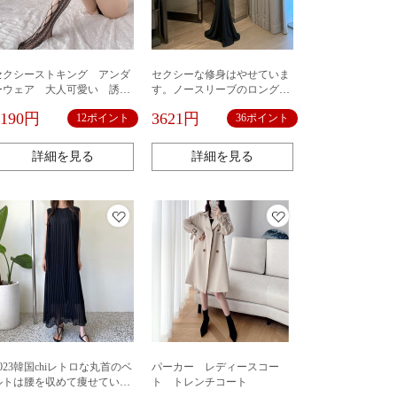
セクシーストキング アンダ
セクシーな修身はやせていま
ーウェア 大人可愛い 誘
す。ノースリーブのロングワ
惑 エロい下着 インナー
ンピースです。
1190円
3621円
12ポイント
36ポイント
部屋着 コスプレ 勝負下
着 彼氏に喜ばれる
詳細を見る
詳細を見る
2023韓国chiレトロな丸首のベ
パーカー レディースコー
ルトは腰を収めて痩せていま
ト トレンチコート