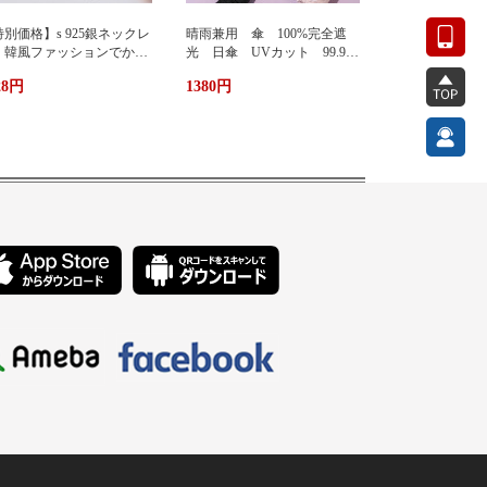
別価格】s 925銀ネックレ
晴雨兼用 傘 100%完全遮
 韓風ファッションでかわ
光 日傘 UVカット 99.9%
い 蜂ペンダント
紫外線対策 UVケア 折りたた
28円
1380円
み傘 遮光 遮熱 撥水 耐
風 軽量 熱中症対策 おし
ゃれ コンパクト かわいい
ト