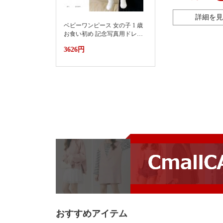
詳細を見
ベビーワンピース 女の子 1 歳
お食い初め 記念写真用ドレス
2026新款小月龄女宝宝百天抓
3626円
周礼服裙子婴儿夏装连衣裙蛋
糕蓬蓬裙
おすすめアイテム