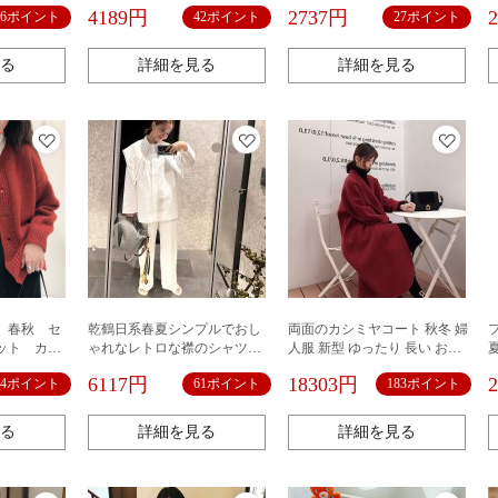
トA字ロング
シャツコットン
4189円
2737円
16ポイント
42ポイント
27ポイント
る
詳細を見る
詳細を見る
 春秋 セ
乾鶴日系春夏シンプルでおし
両面のカシミヤコート 秋冬 婦
ット カー
ゃれなレトロな襟のシャツが
人服 新型 ゆったり 長い おし
ー ゆった
ゆったりしていて、着心地が
ゃれ ダブルフェイス カシミヤ
6117円
18303円
24ポイント
61ポイント
183ポイント
ネック ニ
いいです。
コート ウールコート ウール カ
体型カバ
シミヤジャケット 暖かい
カジュアル
る
詳細を見る
詳細を見る