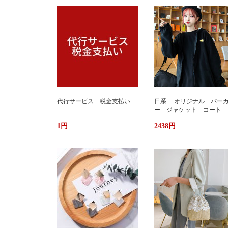
代行サービス 税金支払い
日系 オリジナル パー
ー ジャケット コート 
か ふわもこ ボアフリー
1円
2438円
ス ユニセックス 男女
ストリート おしゃれ