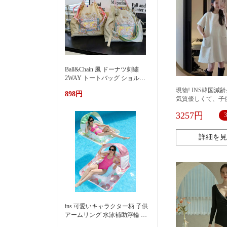
Ball&Chain 風 ドーナツ刺繍
2WAY トートバッグ ショルダ
ー紐付き 軽量ナイロンエコバ
現物! INS韓国減
898円
ッグ 大容量通勤カバン夏季新
気質優しくて、子
款渐变刺绣防水尼龙包时尚百
トのツイードスカ
搭通勤小众大容量单肩购物袋
3257円
女
詳細を見
ins 可愛いキャラクター柄 子供
アームリング 水泳補助浮輪 プ
ール 海水浴 水遊び 亚马逊 泳