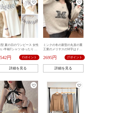
新型 夏の日のワンピース 女性
ミンクの冬の新型の丸首の重
白い半袖Tシャツ ゆったり 花
工業のメリヤスのM字はドリ
学院風 A字 スカート 人気ワン
ルを入れてカジュアルな小さ
1542円
2695円
15ポイント
27ポイント
ピース 日系ワンピース 人気レ
い背のカバーの頭を厚くして
ディースアパレル かわいいワ
セーターの婦人服を厚くしま
ンピース
す。
詳細を見る
詳細を見る