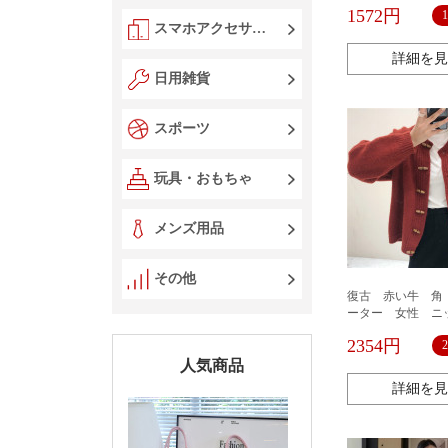
ース高級感ウエス
1572円
スカート十三行
スマホアクセサリー
詳細を見
日用雑貨
スポーツ
玩具・おもちゃ
メンズ用品
その他
復古 赤い牛 角
ーター 女性 ニ
ディガン オーバ
2354円
り ウール ハイ
人気商品
ットソー 無地 
ー ゆったり 
詳細を見
大人 通勤 OL