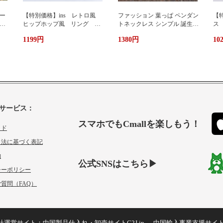
ー
【特別価格】ins レトロ風
ファッション 葉っぱ ペンダン
【特
グ
ヒップホップ風 リング シ
トネックレス シンプル 誕生日
ス
ンプルデザイン ファッショ
プレゼント 人気アクセサリー
い
1199円
1380円
10
ン 個性 s 925純銀 オーダ
レディースファッション 新作
ーメイド 指輪 女性 簡
ネックレス necklace ギフト プ
単 冷たい風 人差し指
レゼント
サービス：
スマホでもCmallを楽しもう！
イド
引法に基づく表記
約
公式SNSはこちら▶
シーポリシー
質問（FAQ）
社運営サイト：
中国製品仕入れ・卸売サイトC2J.jp
中国輸入事業支援サイ