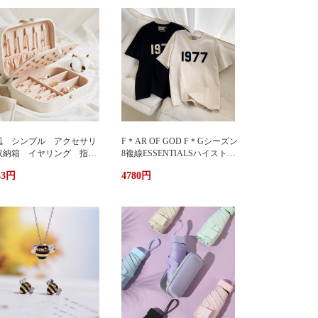
風 シンプル アクセサリ
F＊AR OF GOD F＊Gシーズン
収納箱 イヤリング 指
8複線ESSENTIALSハイストリ
 多機能 アクセサリーボ
ート1977アルファベットTシャ
33円
4780円
クス ジュエリーケース ジ
ツカップル半袖
エリーボックス 持ち運び
帯用 コンパクト 持ちやす
 小物入れ イアリン
 ピアス 首飾り アクセ
リー ケース