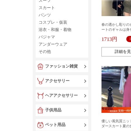
スーツ
スカート
パンツ
コスプレ・仮装
春の透かし彫りの
浴衣・和服・着物
ートのギャルは身
を現してやせてい
パジャマ
1713円
ートと袖のカバー51
アンダーウェア
その他
詳細を見
ファッション雑貨
アクセサリー
ヘアアクセサリー
子供用品
優しい風気質ニッ
ペット用品
ダースカート夏の