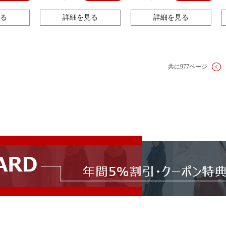
い シンプルデザイン カジ
ベビードール キャミソー
ュアル レトロ ゆったり 暖
ル インナー 部屋着 コス
る
詳細を見る
詳細を見る
かい 防寒 中厚手
プレ 勝負下着 彼氏に喜ば
れる
共に977ページ