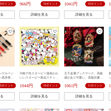
はがすこと
専用0.5m水性ペン
966円
1041円
10ポイント
10ポイント
10ポイント
る
詳細を見る
詳細を見る
タンゲルペン
50枚个性スヌーピー漫画かわ
王子金属ブックマーク、高級
ン黒赤青署
いいスヌーピー新品ステッカ
感があり可愛い、高級読書用
具卸売
ー防水文房具スケートボード
ページクリップ、既製品、美
1044円
1061円
10ポイント
10ポイント
11ポイント
ステッカースティッカー
術学生へのギフト、誕生日プ
レゼント
る
詳細を見る
詳細を見る