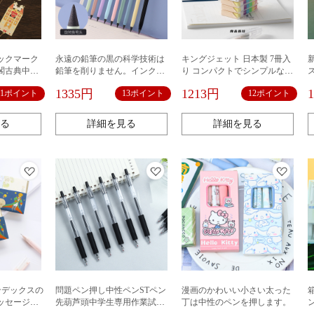
ックマーク
永遠の鉛筆の黒の科学技術は
キングジェット 日本製 7冊入
閣古典中国
鉛筆を削りません。インクが
り コンパクトでシンプルな箱
ス
ゼント
なくて絵が書ききれません。
入り付箋 読書用メモマーク 再
1335円
1213円
11ポイント
13ポイント
12ポイント
利用可能な付箋 インデックス
シール
る
詳細を見る
詳細を見る
ンデックスの
問題ペン押し中性ペンSTペン
漫画のかわいい小さい太った
ッセージを
先葫芦頭中学生専用作業試験
丁は中性のペンを押します。