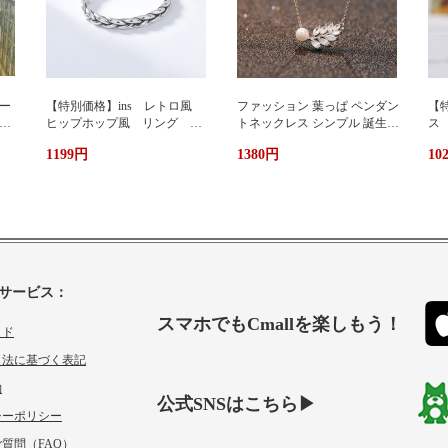
ー
【特別価格】ins レトロ風
ファッション 葉っぱ ペンダン
【特
グ
ヒップホップ風 リング シ
トネックレス シンプル 誕生日
ス
ンプルデザイン ファッショ
プレゼント 人気アクセサリー
い
1199円
1380円
10
ン 個性 s 925純銀 オーダ
レディースファッション 新作
ーメイド 指輪 女性 簡
ネックレス necklace ギフト プ
単 冷たい風 人差し指
レゼント
サービス：
スマホでもCmallを楽しもう！
イド
引法に基づく表記
約
公式SNSはこちら▶
シーポリシー
質問（FAQ）