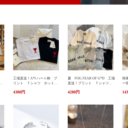
カ
工場直送！A*I ハート柄 プ
夏 FOG FEAR OF G*D 工場
韓
暖
リント Ｔシャツ ホットプ
直送！プリント Ｔシャツ
ー
リント 半袖 男女兼用 ユ
ホットプリント 半袖 男女
輪
4380円
4280円
14
兼用
ニセックス おしゃれ スト
兼用 ユニセックス おしゃ
ッ
リート ブランドＴシャツ
れ ストリート ブランドＴ
ュ
シャツ
携
い
グ
サ