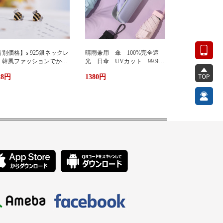
別価格】s 925銀ネックレ
晴雨兼用 傘 100%完全遮
 韓風ファッションでかわ
光 日傘 UVカット 99.9%
い 蜂ペンダント
紫外線対策 UVケア 折りたた
28円
1380円
み傘 遮光 遮熱 撥水 耐
風 軽量 熱中症対策 おし
ゃれ コンパクト かわいい