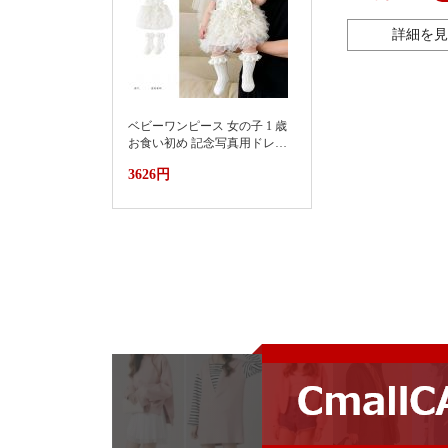
詳細を見
ベビーワンピース 女の子 1 歳
お食い初め 記念写真用ドレス
2026新款小月龄女宝宝百天抓
3626円
周礼服裙子婴儿夏装连衣裙蛋
糕蓬蓬裙