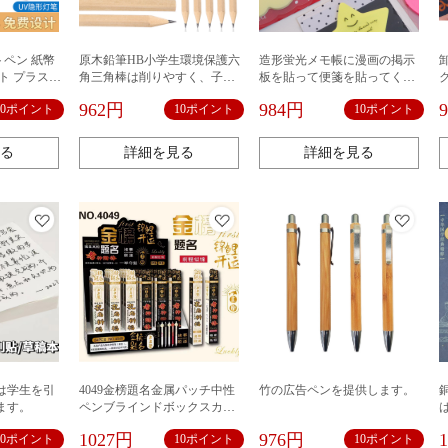
トペン 紙幣
原木鉛筆HB小学生環境保護六
造形蛍光メモ帳に漫画の掲示
ト プラスチ
角三角棒は削りやすく、子供
板を貼って便箋を貼ってくだ
しインク レ
のタブレットメーカー直販が
さい。
962円
984円
10ポイント
10ポイント
10ポイント
Vペン
切れにくいです。
る
詳細を見る
詳細を見る
は学生を引
4049金榜題名金属パッチ中性
竹の広告ペンを提供します。
ます。
ペンブラインドボックスカピ
バラかわいい漫画押し水性ペ
1027円
976円
10ポイント
10ポイント
10ポイント
ン