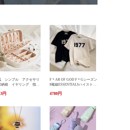
風 シンプル アクセサリ
F＊AR OF GOD F＊Gシーズン
収納箱 イヤリング 指
8複線ESSENTIALSハイストリ
 多機能 アクセサリーボ
ート1977アルファベットTシャ
33円
4780円
クス ジュエリーケース ジ
ツカップル半袖
エリーボックス 持ち運び
帯用 コンパクト 持ちやす
 小物入れ イアリン
 ピアス 首飾り アクセ
リー ケース