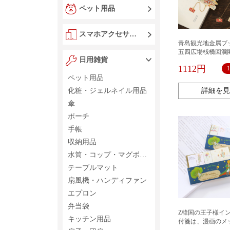
ペット用品
スマホアクセサリー
青島観光地金属ブ
五四広場桟橋回瀾
日用雑貨
風観光記念品プレ
1112円
ペット用品
化粧・ジェルネイル用品
詳細を見
傘
ポーチ
手帳
収納用品
水筒・コップ・マグボトル
テーブルマット
扇風機・ハンディファン
エプロン
弁当袋
Z韓国の王子様イ
キッチン用品
付箋は、漫画のメ