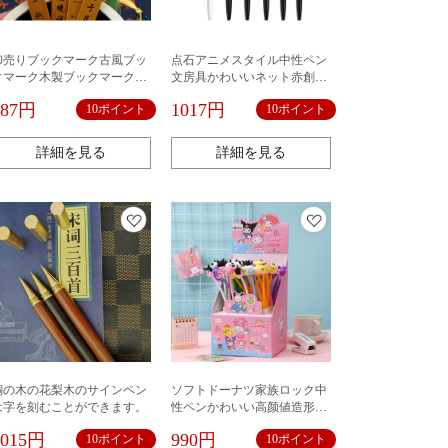
卸売りブックマーク古風ブッ
点石アニメスタイル中性ペン
クマーク木製ブックマーク学
文房具かわいいネット赤創意
校企業ロゴ学生ブックマーク
少女心0.5mm押しペン卸売り
987円
1017円
10ポイント
10ポイント
卒業記念
045
詳細を見る
詳細を見る
銅の木の花梨木のサインペン
ソフトドーナツ家族ロック中
は字を刻むことができます。
性ペンかわいい高颜値造形ギ
フトペン黒サインペン卸売り
1015円
990円
10ポイント
10ポイント