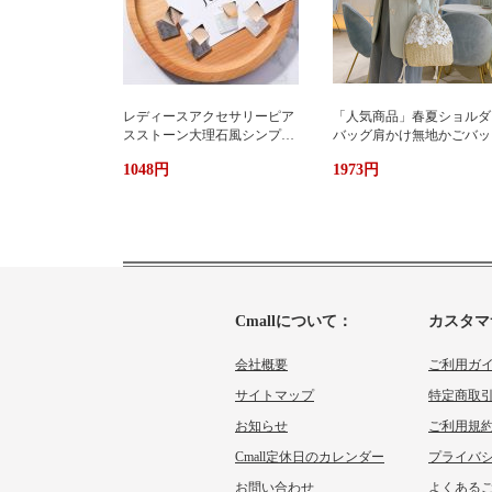
レディースアクセサリーピア
「人気商品」春夏ショルダ
スストーン大理石風シンプル
バッグ肩かけ無地かごバッ
エレガント3色
大容量出かけ
1048円
1973円
Cmallについて：
カスタマ
会社概要
ご利用ガ
サイトマップ
特定商取
お知らせ
ご利用規
Cmall定休日のカレンダー
プライバ
お問い合わせ
よくあるご