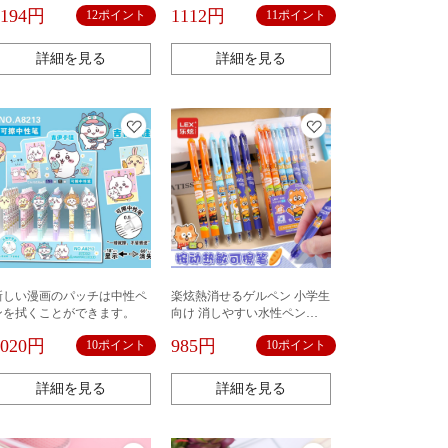
文房具水性サインペン正姿中
フロスト用クリエイティブ手
1194円
1112円
12ポイント
11ポイント
性ペン
帳タイルブックマークdiyモデ
ル
詳細を見る
詳細を見る
新しい漫画のパッチは中性ペ
楽炫熱消せるゲルペン 小学生
ンを拭くことができます。
向け 消しやすい水性ペン
0.5mm クリスタルブルー 熱感
1020円
985円
10ポイント
10ポイント
式プッシュボタン消せる筆記
用具
詳細を見る
詳細を見る