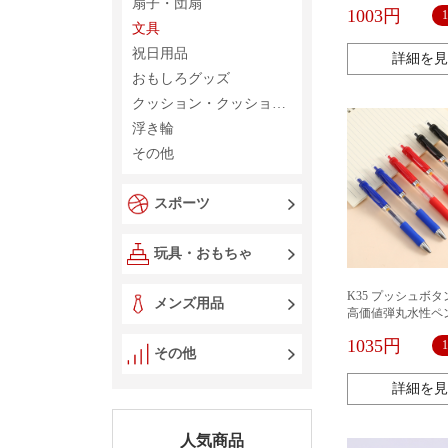
貼って、付箋紙を
扇子・団扇
1003円
ができます。
文具
祝日用品
詳細を見
おもしろグッズ
クッション・クッションカバー
浮き輪
その他
スポーツ
玩具・おもちゃ
K35 プッシュボ
メンズ用品
高価値弾丸水性ペ
名ペンオフィス文
1035円
その他
詳細を見
人気商品