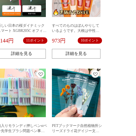
新しい日本の桜ダイナミック
すべてのものはぼんやりして
マート XGBR205C オフィス
いるようです。大根は中性ペ
ペン学生ペン黒プレスゲルペ
ンを押して面白いニンジンの
1144円
973円
11ポイント
10ポイント
ン卸売
形をします。
詳細を見る
詳細を見る
箱入りモランディ押しペンstペ
PETブックマーク自然植物所シ
ン先学生ブラシ問題ペン事務
リーズドライ花デイジー文芸