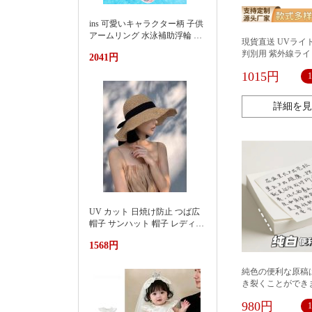
ins 可愛いキャラクター柄 子供
アームリング 水泳補助浮輪 プ
現貨直送 UVライ
ール 海水浴 水遊び 亚马逊 泳
判別用 紫外線ライ
2041円
池遮阳蓬浮床充气浮排男女水
ックボールペン 隠
上漂浮躺椅加厚PVC游泳浮床
1015円
ーザーロゴ 発光U
詳細を見
UV カット 日焼け防止 つば広
帽子 サンハット 帽子 レディー
ス 紫外線対策草帽女夏季洋气
1568円
好看防晒显脸小沙滩海边防紫
外线遮阳帽
純色の便利な原稿
き裂くことができ
980円