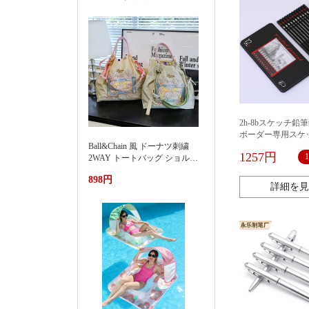
2h-8bスケッチ鉛
ボーダー専用スケ
Ball&Chain 風 ドーナツ刺繍
ット初心者写生ス
1257円
2WAY トートバッグ ショルダ
ッチペン
ー紐付き 軽量ナイロンエコバ
898円
ッグ 大容量通勤カバン夏季新
詳細を見
款渐变刺绣防水尼龙包时尚百
搭通勤小众大容量单肩购物袋
女