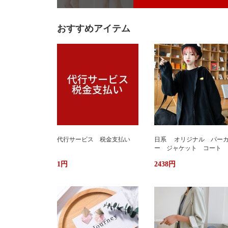
おすすめアイテム
代行サービス 税金支払い
日系 オリジナル パー
ー ジャケット コート 
か ふわもこ ボアフリー
1円
2438円
ス ユニセックス 男女
ストリート おしゃれ