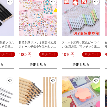
筆鉄箱クロス
日韓創意サンリオ家族桜文房
スポット卸売り変色ビーズペ
ッチ鉛筆セ
具シール子供小学生かわいい
ンdiy新創意プラスチック出会
ケッチスケ
アニメ貼り絵手帳素材
い変色ビーズボールペン光感
1003円
1010円
13ポイント
10ポイント
10ポイント
ビーズペン
る
詳細を見る
詳細を見る