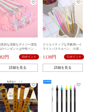
創意的な清新なデイジー漂流
クリエイティブな手帳用ハイ
瓶のペンダントは中性ペンの
ライトパステルペン、小清新
女子学生の高い顔の値のペン
カラー絵画用ゲルペン、DIY
982円
1138円
10ポイント
11ポイント
ダントのサインペンの卸売り
フォトアルバム用ハイライト
を拭くことができます。
パステルペン
詳細を見る
詳細を見る