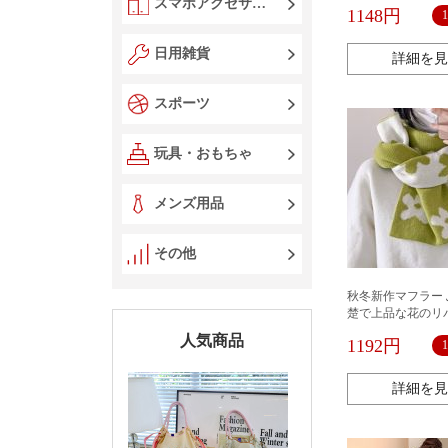
ィースレッドブッ
スマホアクセサリー
1148円
コート秋冬コーデ
ンズ共通トレンド
日用雑貨
詳細を見
スポーツ
玩具・おもちゃ
メンズ用品
その他
秋冬新作マフラー 
楚で上品な花のリ
ニットマフラー女
人気商品
1192円
版オールインワンi
毛糸マフラー
詳細を見