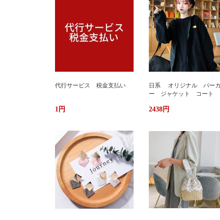
代行サービス 税金支払い
日系 オリジナル パー
ー ジャケット コート 
か ふわもこ ボアフリー
1円
2438円
ス ユニセックス 男女
ストリート おしゃれ