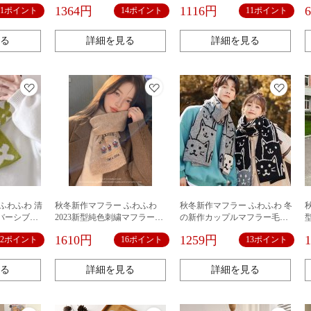
クおすすめ
女冬レトロ百合厚手保温マフ
ラー女性定番カシミヤを模し
1364円
1116円
11ポイント
14ポイント
11ポイント
マフラーメ
ラーロング学生カップルスト
たカップル厚手のストール保
ール
温マフラーブーム
る
詳細を見る
詳細を見る
ふわふわ 清
秋冬新作マフラー ふわふわ
秋冬新作マフラー ふわふわ 冬
バーシブル
2023新型純色刺繍マフラー女
の新作カップルマフラー毛糸
性冬の韓国
性の冬の高級感韓国版秋冬モ
ニット男女学生マフラー韓国
1610円
1259円
12ポイント
16ポイント
13ポイント
ns学生保温
デルカシミヤを模した保温マ
版猫のかわいいキャラクター
フラー
を厚着
る
詳細を見る
詳細を見る