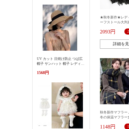
上漂浮躺椅加厚PVC游泳浮床
★秋冬新作★レデ
ーフストール大判
おしゃれカワイイ
2093円
詳細を見
UV カット 日焼け防止 つば広
帽子 サンハット 帽子 レディー
ス 紫外線対策草帽女夏季洋气
1568円
好看防晒显脸小沙滩海边防紫
外线遮阳帽
秋冬新作マフラー 
冬の保温マフラー
プルな雰囲気感韓国
1148円
らかで厚手の首巻