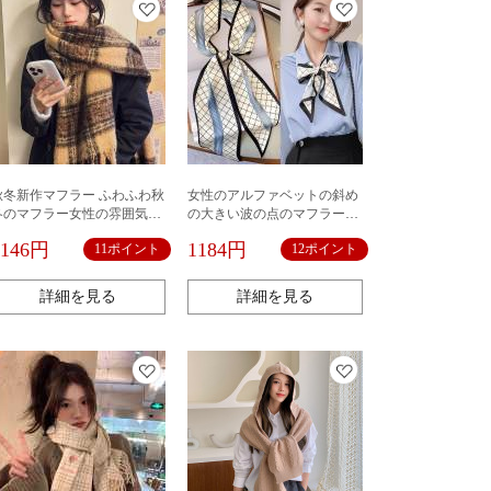
秋冬新作マフラー ふわふわ秋
女性のアルファベットの斜め
冬のマフラー女性の雰囲気チ
の大きい波の点のマフラーの
ェック100点韓国版マフラーフ
女性の新型の百変のファッシ
1146円
1184円
11ポイント
12ポイント
リンジストールカップル保温
ョンの装飾のシルクのタオル
マフラーストール100点
の潮流の韓国の長いスカーフ
詳細を見る
詳細を見る