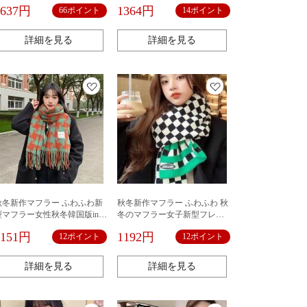
秋冬保温オフィスマフラーの
版100着高級感グリーンストー
6637円
1364円
66ポイント
14ポイント
ストール
ル厚手マフラー2023新型アウ
ターファッション
詳細を見る
詳細を見る
秋冬新作マフラー ふわふわ新
秋冬新作マフラー ふわふわ 秋
型マフラー女性秋冬韓国版ins
冬のマフラー女子新型フレッ
フリンジ千鳥格子保温厚手網
シュ棋牌格保温学生ニット毛
1151円
1192円
12ポイント
12ポイント
赤ストールマフラー男性ファ
糸学生百合格子韓国版マフラ
ッション
ー
詳細を見る
詳細を見る