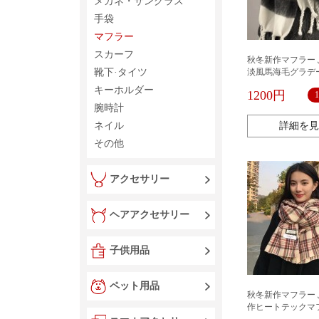
メガネ・サングラス
手袋
マフラー
スカーフ
秋冬新作マフラー 
靴下·タイツ
淡風馬海毛グラデ
トライプマフラー
キーホルダー
1200円
ル韓国系マフラー
腕時計
温ストール汎用高
ネイル
詳細を見
その他
アクセサリー
ヘアアクセサリー
子供用品
ペット用品
秋冬新作マフラー 
作ヒートテックマ