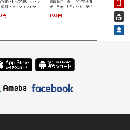
別価格】s 925銀ネックレ
晴雨兼用 傘 100%完全遮
 韓風ファッションでかわ
光 日傘 UVカット 99.9%
い 蜂ペンダント
紫外線対策 UVケア 折りたた
28円
1380円
み傘 遮光 遮熱 撥水 耐
風 軽量 熱中症対策 おし
ゃれ コンパクト かわいい
ト