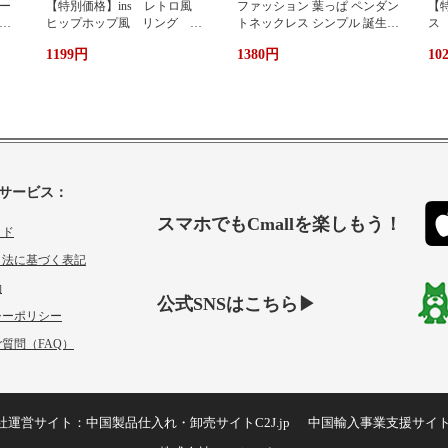
ー
【特別価格】ins レトロ風
ファッション 葉っぱ ペンダン
【特
グ
ヒップホップ風 リング シ
トネックレス シンプル 誕生日
ス
ンプルデザイン ファッショ
プレゼント 人気アクセサリー
い
1199円
1380円
10
ン 個性 s 925純銀 オーダ
レディースファッション 新作
ーメイド 指輪 女性 簡
ネックレス necklace ギフト プ
単 冷たい風 人差し指
レゼント
サービス：
スマホでもCmallを楽しもう！
イド
引法に基づく表記
約
公式SNSはこちら▶
シーポリシー
質問（FAQ）
社運営サイト：
中国製品仕入れ・卸売サイトC2J.jp
中国輸入事業支援サイ