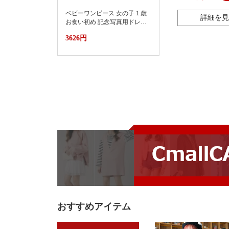
ベビーワンピース 女の子 1 歳
詳細を見
お食い初め 記念写真用ドレス
2026新款小月龄女宝宝百天抓
3626円
周礼服裙子婴儿夏装连衣裙蛋
糕蓬蓬裙
おすすめアイテム