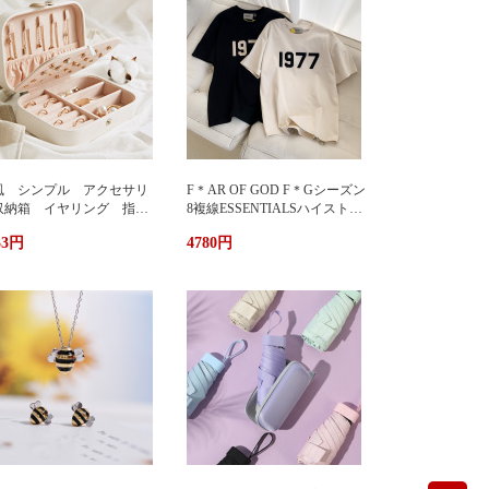
風 シンプル アクセサリ
F＊AR OF GOD F＊Gシーズン
収納箱 イヤリング 指
8複線ESSENTIALSハイストリ
 多機能 アクセサリーボ
ート1977アルファベットTシャ
33円
4780円
クス ジュエリーケース ジ
ツカップル半袖
エリーボックス 持ち運び
帯用 コンパクト 持ちやす
 小物入れ イアリン
 ピアス 首飾り アクセ
リー ケース