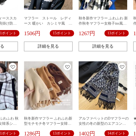
ィーススカ
マフラー ストール レディ
秋冬新作マフラー ふわふわ 新
肩掛け防寒
ース 暖かい カシミヤ風 肌
作秋冬マフラー女格子ins風厚
触り ウール定番 大判 厚手 大
手フリンジストールカップル
1506円
1267円
21ポイント
15ポイント
13ポイント
判ストール チェック柄 定番
学生の雰囲気で保温マフラー
柄あり 大判マフラー 秋冬 ウ
ール カシミヤ 防寒 羽織り プ
る
詳細を見る
詳細を見る
レゼント ブランケット ひざ掛
け ギフト
ふわふわ 秋
秋冬新作マフラー ふわふわ新
アルファベットのDマフラーの
女韓系シン
型モチモチ冬マフラー女韓国
女性の冬の新型のエアコンの
版ins風柔
版100枚編み純色保温厚手キャ
部屋の外はマントの両面を掛
1286円
1402円
11ポイント
13ポイント
14ポイント
き男
メルストール毛糸マフラー男
けてカシミヤの保温のマフラ