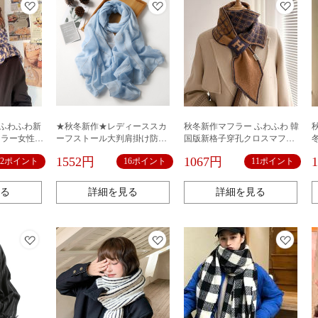
 ふわふわ新
★秋冬新作★レディーススカ
秋冬新作マフラー ふわふわ 韓
フラー女性冬
ーフストール大判肩掛け防寒
国版新格子穿孔クロスマフラ
高級感女性秋
おしゃれカワイイ
ー女性の冬のオールマイティ
1552円
1067円
12ポイント
16ポイント
11ポイント
ラー
ーネック小マフラー千鳥格子
マフラー高級感
る
詳細を見る
詳細を見る