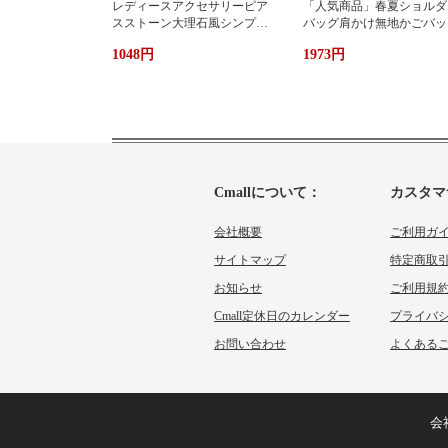
レディースアクセサリーピア
「人気商品」春夏ショルダ
スストーン大理石風シンプル
バッグ肩かけ無地かごバッ
エレガント3色
大容量出かけ
1048円
1973円
Cmallについて：
カスタマ
会社概要
ご利用ガ
サイトマップ
特定商取
お知らせ
ご利用規
Cmall定休日のカレンダー
プライバ
お問い合わせ
よくあるご
会