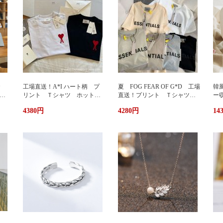
カ
工場直送！A*I ハート柄 プ
夏 FOG FEAR OF G*D 工場
韓
暖
リント Ｔシャツ ホットプ
直送！プリント Ｔシャツ
ー
リント 半袖 男女兼用 ユ
ホットプリント 半袖 男女
輪
4380円
4280円
14
兼用
ニセックス おしゃれ スト
兼用 ユニセックス おしゃ
ッ
リート ブランドＴシャツ
れ ストリート ブランドＴ
ュ
シャツ
携
い
グ
サ