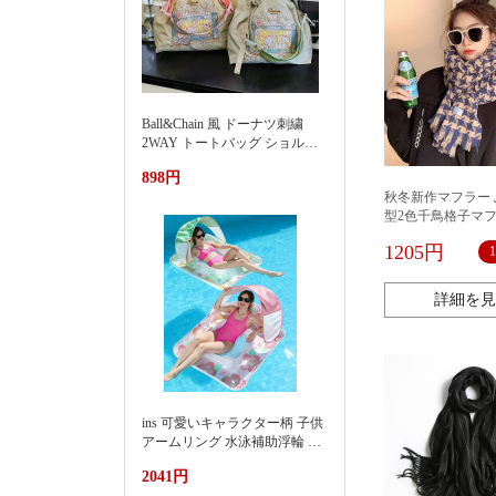
Ball&Chain 風 ドーナツ刺繍
2WAY トートバッグ ショルダ
ー紐付き 軽量ナイロンエコバ
898円
ッグ 大容量通勤カバン夏季新
秋冬新作マフラー
款渐变刺绣防水尼龙包时尚百
型2色千鳥格子マ
搭通勤小众大容量单肩购物袋
韓国版100枚重ね
女
1205円
冬モデル保温マフ
詳細を見
ins 可愛いキャラクター柄 子供
アームリング 水泳補助浮輪 プ
ール 海水浴 水遊び 亚马逊 泳
2041円
池遮阳蓬浮床充气浮排男女水