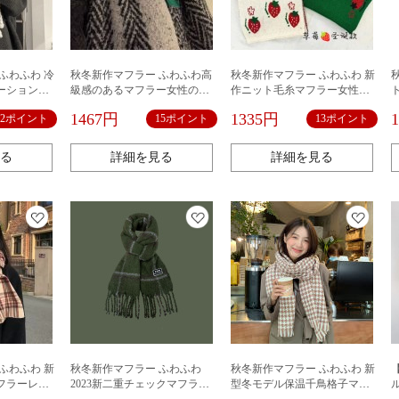
ふわふわ 冷
秋冬新作マフラー ふわふわ高
秋冬新作マフラー ふわふわ 新
ーションス
級感のあるマフラー女性の冬
作ニット毛糸マフラー女性韓
男性カップ
2022新型ハイカラ防寒厚手ス
国版イチゴかわいい減齢百合
1467円
1335円
12ポイント
15ポイント
13ポイント
女子学生保
トール学生カップルの保温マ
保温学生カップルマフラー男
級
フラー
性ブーム
る
詳細を見る
詳細を見る
ふわふわ 新
秋冬新作マフラー ふわふわ
秋冬新作マフラー ふわふわ 新
フラーレデ
2023新二重チェックマフラー
型冬モデル保温千鳥格子マフ