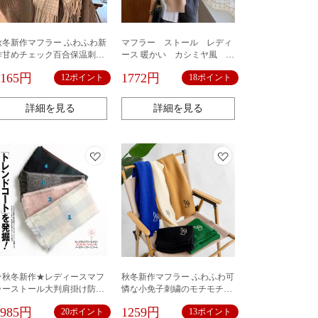
秋冬新作マフラー ふわふわ新
マフラー ストール レディ
作甘めチェック百合保温刺繍
ース 暖かい カシミヤ風 肌
ハートがかわいいフリンジマ
触り ウール定番 大判 厚手 大
1165円
1772円
12ポイント
18ポイント
フラー女性冬の港風韓国系マ
判ストール チェック柄 定番
フラー
柄あり 大判マフラー 秋冬 ウ
ール カシミヤ 防寒 羽織り プ
詳細を見る
詳細を見る
レゼント ブランケット ひざ掛
け ギフト
★秋冬新作★レディースマフ
秋冬新作マフラー ふわふわ可
ラーストール大判肩掛け防寒
憐な小免子刺繍のモチモチニ
おしゃれカワイイ
ットマフラー新型マフラーア
1985円
1259円
20ポイント
13ポイント
ウターネットレッドネックガ