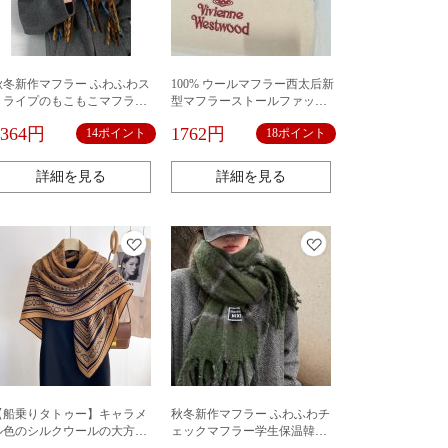
秋冬新作マフラー ふわふわス
100% ウールマフラー西太后新
トライプのもこもこマフラー
型マフラーストールファッシ
女子の冬の高級感2022新作韓
ョン保温百合秋冬土星マフラ
1364円
1762円
14ポイント
18ポイント
国版首巻きストール保温厚手
ー刺繍
詳細を見る
詳細を見る
【船乗りタトゥー】キャラメ
秋冬新作マフラー ふわふわチ
ル色のシルクウールの大方巾
ェックマフラー学生保温韓国