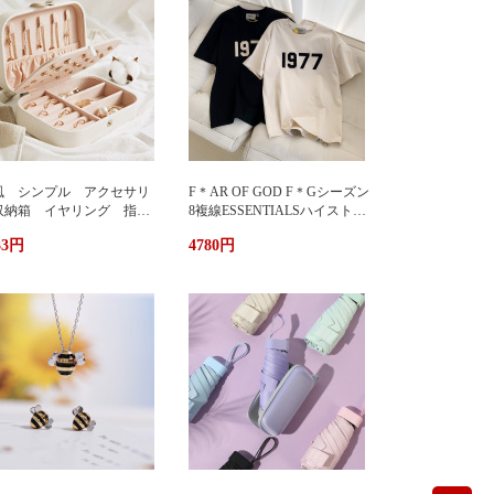
風 シンプル アクセサリ
F＊AR OF GOD F＊Gシーズン
収納箱 イヤリング 指
8複線ESSENTIALSハイストリ
 多機能 アクセサリーボ
ート1977アルファベットTシャ
33円
4780円
クス ジュエリーケース ジ
ツカップル半袖
エリーボックス 持ち運び
帯用 コンパクト 持ちやす
 小物入れ イアリン
 ピアス 首飾り アクセ
リー ケース