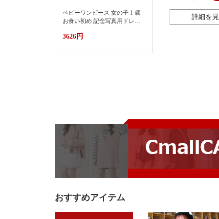
ベビーワンピース 女の子 1 歳
詳細を見
お食い初め 記念写真用ドレス
2026新款小月龄女宝宝百天抓
3626円
周礼服裙子婴儿夏装连衣裙蛋
糕蓬蓬裙
おすすめアイテム