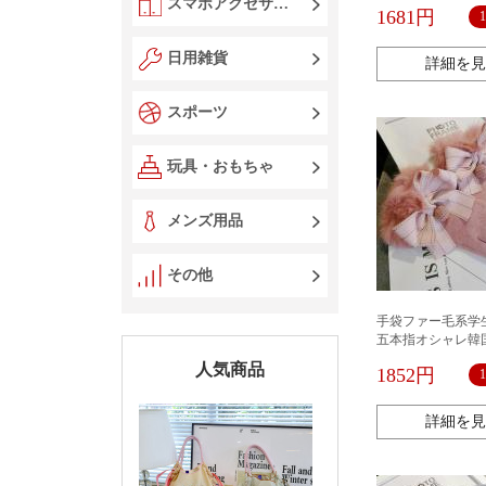
ョー ハロウィン用
スマホアクセサリー
1681円
日用雑貨
詳細を見
スポーツ
玩具・おもちゃ
メンズ用品
その他
手袋ファー毛系学
五本指オシャレ韓
人気商品
1852円
詳細を見