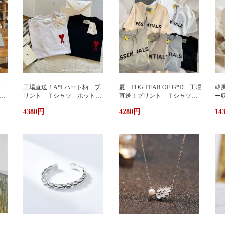
カ
工場直送！A*I ハート柄 プ
夏 FOG FEAR OF G*D 工場
韓
暖
リント Ｔシャツ ホットプ
直送！プリント Ｔシャツ
ー
リント 半袖 男女兼用 ユ
ホットプリント 半袖 男女
輪
4380円
4280円
14
兼用
ニセックス おしゃれ スト
兼用 ユニセックス おしゃ
ッ
リート ブランドＴシャツ
れ ストリート ブランドＴ
ュ
シャツ
携
い
グ
サ