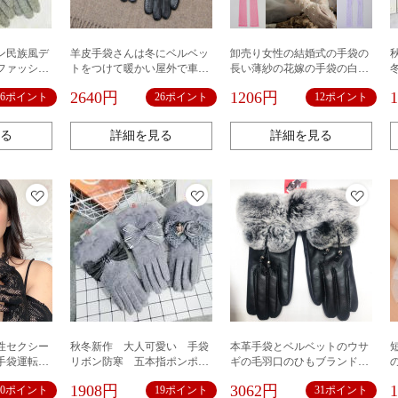
ン民族風デ
羊皮手袋さんは冬にベルベッ
卸売り女性の結婚式の手袋の
ファッショ
トをつけて暖かい屋外で車に
長い薄紗の花嫁の手袋の白い
乗って電気自動車のかわいい
指のオペラのパーティーの透
2640円
1206円
16ポイント
26ポイント
12ポイント
ウサギの毛のタッチパネル手
明な花嫁の手袋
袋の女性を運転します
る
詳細を見る
詳細を見る
性セクシー
秋冬新作 大人可愛い 手袋
本革手袋とベルベットのウサ
手袋運転結
リボン防寒 五本指ポンポン
ギの毛羽口のひもブランド自
38
韓国ファッション
転車防寒保温女性冬羊皮手袋
1908円
3062円
10ポイント
19ポイント
31ポイント
タッチパネル