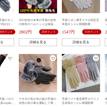
手袋のタッ
2023女性の本革の手袋の女性
手袋リボン厚手スマホ対応五
の毛の口は
の秋冬のベルベットは保温防
本指オシャレ韓国防寒
て車に乗る
風のタッチパネルの羊皮のウ
2802円
1547円
30ポイント
28ポイント
15ポイント
皮の手袋の
サギの毛の手袋を厚くしま
。
す。
る
詳細を見る
詳細を見る
手袋 ハロウ
ウサギの毛の羊の皮の手袋の
手袋ファー兎毛厚手カワイイ
osplay シ
女性の冬の車を運転して車に
五本指オシャレ韓国防寒