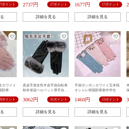
品
乗って、厚い防寒のタッチパ
2737円
1677円
17ポイント
27ポイント
17ポイント
ネルの手袋をプラスして屋外
で保温します。
る
詳細を見る
詳細を見る
生カワイイ
真皮手袋女性羊皮手袋自転車
手袋ポンポンカワイイ五本指
国防寒
秋冬保温ベルベット厚手自転
オシャレ韓国防寒新作学生
車ウサギ毛タッチパネル皮手
3062円
1460円
19ポイント
31ポイント
15ポイント
袋
る
詳細を見る
詳細を見る