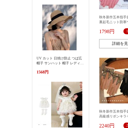
上漂浮躺椅加厚PVC游泳浮床
秋冬新作五本指手
裏起毛ニット防寒
たか韓国
1798円
詳細を見
UV カット 日焼け防止 つば広
帽子 サンハット 帽子 レディー
ス 紫外線対策草帽女夏季洋气
1568円
好看防晒显脸小沙滩海边防紫
外线遮阳帽
秋冬新作五本指手
高級感リボンキラ
対応あったか韓国
2240円