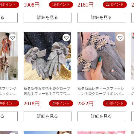
フワフワ
高級感あったか韓国
防寒セレブ風
1908円
2181円
24ポイント
19ポイント
22ポイント
る
詳細を見る
詳細を見る
套フリンジ
秋冬新作五本指手袋グローブ
秋冬新品レディースファッシ
ニックレト
裏起毛ファー兎毛フワフワボ
ョン手袋グローブリボンパー
川蔵遊び保
ンボンあったか韓国
ルタッチパネル対応防寒韓国
2018円
2322円
18ポイント
20ポイント
23ポイント
羽織
る
詳細を見る
詳細を見る