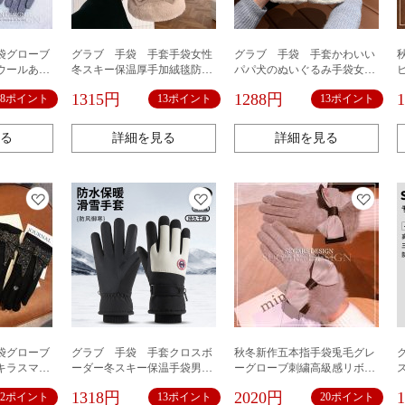
袋グローブ
グラブ 手袋 手套手袋女性
グラブ 手袋 手套かわいい
ウールあっ
冬スキー保温厚手加絨毯防寒
パパ犬のぬいぐるみ手袋女性
冬運転電動自転車走行希音テ
秋冬カップルの厚手のギャザ
1315円
1288円
18ポイント
13ポイント
13ポイント
ム代発
ー自転車保温首掛けバッグ学
生のこと
る
詳細を見る
詳細を見る
袋グローブ
グラブ 手袋 手套クロスボ
秋冬新作五本指手袋兎毛グレ
キラスマホ
ーダー冬スキー保温手袋男女
ーグローブ刺繍高級感リボン
カップルアウトドアサイクリ
あったか韓国
1318円
2020円
22ポイント
13ポイント
20ポイント
ングタッチダウン防寒防風車