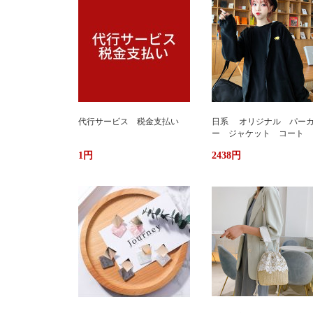
代行サービス 税金支払い
日系 オリジナル パー
ー ジャケット コート 
か ふわもこ ボアフリー
1円
2438円
ス ユニセックス 男女
ストリート おしゃれ