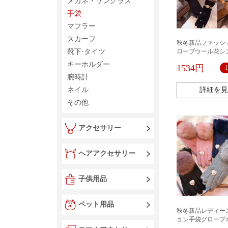
メガネ・サングラス
手袋
マフラー
スカーフ
秋冬新品ファッシ
靴下·タイツ
ローブウール花シ
パール防寒
キーホルダー
1534円
腕時計
ネイル
詳細を見
その他
アクセサリー
ヘアアクセサリー
子供用品
ペット用品
秋冬新品レディー
ョン手袋グローブ