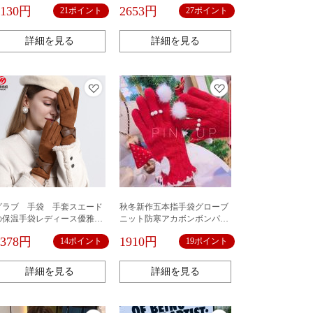
ボンあったか韓国
ワイイ防寒パール
2130円
2653円
21ポイント
27ポイント
詳細を見る
詳細を見る
グラブ 手袋 手套スエード
秋冬新作五本指手袋グローブ
の保温手袋レディース優雅な
ニット防寒アカボンボンパー
雰囲気タッチダウン手袋蝶結
ル防寒あったか韓国
1378円
1910円
14ポイント
19ポイント
び防寒スリム冬手袋
詳細を見る
詳細を見る