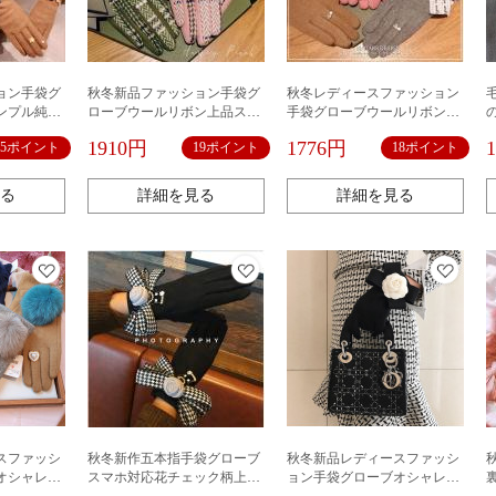
ョン手袋グ
秋冬新品ファッション手袋グ
秋冬レディースファッション
ンプル純色
ローブウールリボン上品スト
手袋グローブウールリボン英
ライプパール防寒
字パール防寒
1910円
1776円
15ポイント
19ポイント
18ポイント
る
詳細を見る
詳細を見る
スファッシ
秋冬新作五本指手袋グローブ
秋冬新品レディースファッシ
オシャレカ
スマホ対応花チェック柄上品
ョン手袋グローブオシャレ花