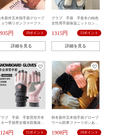
秋冬新作五本指手袋グローブ
グラブ 手袋 手套冬の純色
ヒョウ柄リボンファーファッ
女性用手袋保温ニットロング
ションスマホ対応あったか韓
タッチスクリーン露出指防風
1935円
1315円
19ポイント
13ポイント
国
五本指サイクリング韓国版ブ
ームカップルは相性抜群
詳細を見る
詳細を見る
グラブ 手袋 手套照登升冬
秋冬新作五本指手袋グローブ
スキー手袋男女撥水防風保温
ウール防寒ファーリボンあっ
厚くすべり止めタッチスクリ
たか韓国
1124円
1908円
11ポイント
19ポイント
ーン自転車運転手袋