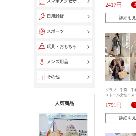
ワイイ防寒ファー
スマホアクセサリー
2417円
日用雑貨
詳細を見
スポーツ
玩具・おもちゃ
メンズ用品
その他
グラブ 手袋 手
ストール女性エス
ロボヘミアン雲南
人気商品
1791円
温アウターマント
詳細を見