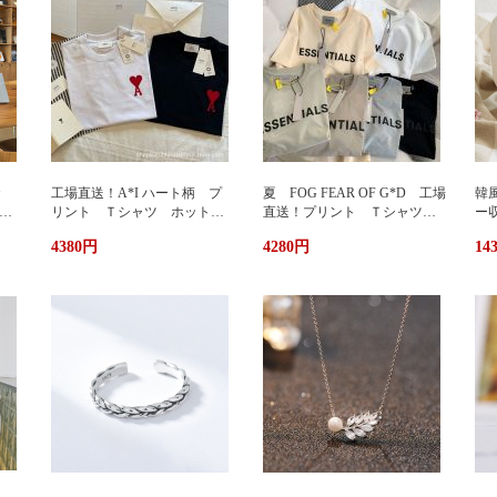
カ
工場直送！A*I ハート柄 プ
夏 FOG FEAR OF G*D 工場
韓
暖
リント Ｔシャツ ホットプ
直送！プリント Ｔシャツ
ー
リント 半袖 男女兼用 ユ
ホットプリント 半袖 男女
輪
4380円
4280円
14
兼用
ニセックス おしゃれ スト
兼用 ユニセックス おしゃ
ッ
リート ブランドＴシャツ
れ ストリート ブランドＴ
ュ
シャツ
携
い
グ
サ