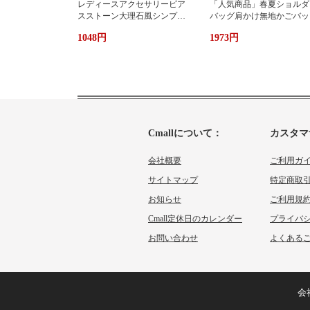
レディースアクセサリーピア
「人気商品」春夏ショルダ
スストーン大理石風シンプル
バッグ肩かけ無地かごバッ
エレガント3色
大容量出かけ
1048円
1973円
Cmallについて：
カスタマ
会社概要
ご利用ガ
サイトマップ
特定商取
お知らせ
ご利用規
Cmall定休日のカレンダー
プライバ
お問い合わせ
よくあるご
会