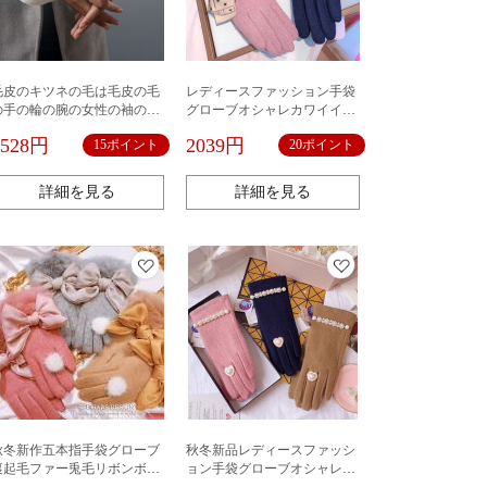
毛皮のキツネの毛は毛皮の毛
レディースファッション手袋
の手の輪の腕の女性の袖のカ
グローブオシャレカワイイ防
バーのウサギの毛の防風の手
寒リボンフワフワ
1528円
2039円
15ポイント
20ポイント
の輪の袖口の保温の腕のカバ
ーの女性に似せます。
詳細を見る
詳細を見る
秋冬新作五本指手袋グローブ
秋冬新品レディースファッシ
裏起毛ファー兎毛リボンボン
ョン手袋グローブオシャレカ