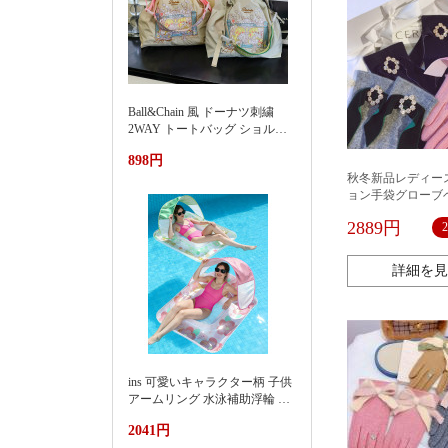
Ball&Chain 風 ドーナツ刺繍
2WAY トートバッグ ショルダ
ー紐付き 軽量ナイロンエコバ
898円
ッグ 大容量通勤カバン夏季新
秋冬新品レディー
款渐变刺绣防水尼龙包时尚百
ョン手袋グローブ
搭通勤小众大容量单肩购物袋
ウール防寒カワイ
女
2889円
詳細を見
ins 可愛いキャラクター柄 子供
アームリング 水泳補助浮輪 プ
ール 海水浴 水遊び 亚马逊 泳
2041円
池遮阳蓬浮床充气浮排男女水