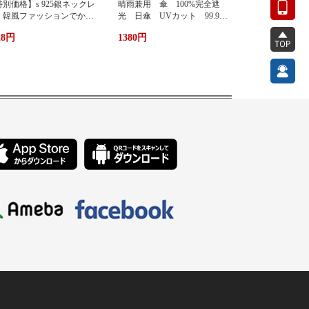
別価格】s 925銀ネックレ
晴雨兼用 傘 100%完全遮
 韓風ファッションでかわ
光 日傘 UVカット 99.9%
い 蜂ペンダント
紫外線対策 UVケア 折りたた
28円
1380円
み傘 遮光 遮熱 撥水 耐
風 軽量 熱中症対策 おし
ゃれ コンパクト かわいい
ト