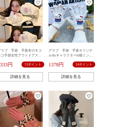
グラブ 手袋 手套冬のモコ
グラブ 手袋 手套オリジナ
モコ手袋女性アウトドアスキ
ルdiyキャラクターkt猫ミンク
ー保温・凍結防止・厚手の綿
の毛を模した手袋冬の学生の
1333円
1378円
13ポイント
14ポイント
手袋かわいい子犬が指に首つ
アウトドア防寒騎行タッチ保
り
温手袋
詳細を見る
詳細を見る