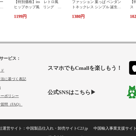
ー
【特別価格】ins レトロ風
ファッション 葉っぱ ペンダン
【特
グ
ヒップホップ風 リング シ
トネックレス シンプル 誕生日
ス
ンプルデザイン ファッショ
プレゼント 人気アクセサリー
い
1199円
1380円
10
ン 個性 s 925純銀 オーダ
レディースファッション 新作
ーメイド 指輪 女性 簡
ネックレス necklace ギフト プ
単 冷たい風 人差し指
レゼント
サービス：
スマホでもCmallを楽しもう！
イド
引法に基づく表記
約
公式SNSはこちら▶
シーポリシー
質問（FAQ）
社運営サイト：
中国製品仕入れ・卸売サイトC2J.jp
中国輸入事業支援サイ