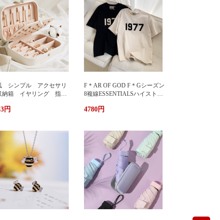
風 シンプル アクセサリ
F＊AR OF GOD F＊Gシーズン
収納箱 イヤリング 指
8複線ESSENTIALSハイストリ
 多機能 アクセサリーボ
ート1977アルファベットTシャ
33円
4780円
クス ジュエリーケース ジ
ツカップル半袖
エリーボックス 持ち運び
帯用 コンパクト 持ちやす
 小物入れ イアリン
 ピアス 首飾り アクセ
リー ケース