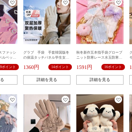
スファッシ
グラブ 手袋 手套韓国版冬
秋冬新作五本指手袋グローブ
ベルベット
の保温タッチパネル学生女性
ニット防寒レース水玉防寒あ
イ韓国
厚く防水羽毛綿自転車防寒防
ったか韓国
1360円
1591円
29ポイント
14ポイント
16ポイント
風加絨スキー手袋
る
詳細を見る
詳細を見る