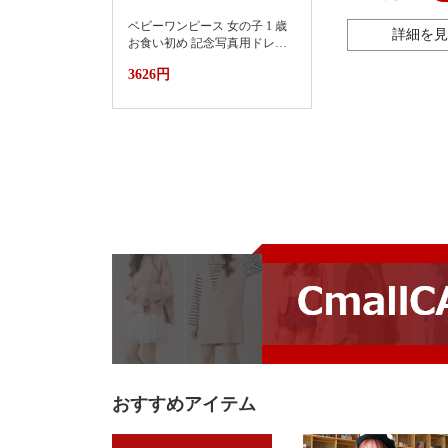
ベビーワンピース 女の子 1 歳
詳細を見
お食い初め 記念写真用ドレス
2026新款小月龄女宝宝百天抓
3626円
周礼服裙子婴儿夏装连衣裙蛋
糕蓬蓬裙
おすすめアイテム