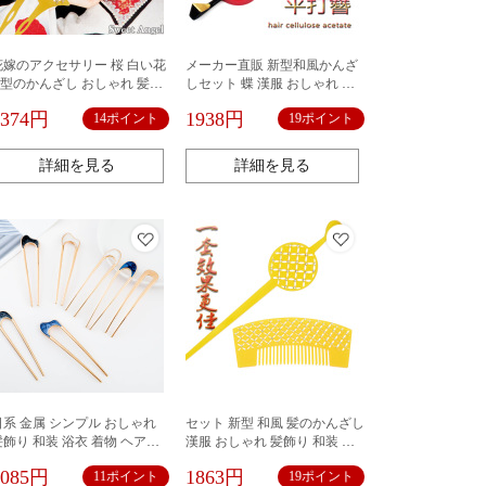
花嫁のアクセサリー 桜 白い花
メーカー直販 新型和風かんざ
U型のかんざし おしゃれ 髪飾
しセット 蝶 漢服 おしゃれ 髪
り 和装 浴衣 着物 ヘアアクセ
飾り 和装 浴衣 着物 ヘアアク
1374円
1938円
14ポイント
19ポイント
サリー デイリー かんざし 簪
セサリー デイリー かんざし 簪
まとめ髪 お土産 プレゼント
まとめ髪 お土産 プレゼント
詳細を見る
詳細を見る
日系 金属 シンプル おしゃれ
セット 新型 和風 髪のかんざし
髪飾り 和装 浴衣 着物 ヘアア
漢服 おしゃれ 髪飾り 和装 浴
クセサリー デイリー かんざし
衣 着物 ヘアアクセサリー デイ
1085円
1863円
11ポイント
19ポイント
簪 まとめ髪 お土産 プレゼント
リー かんざし 簪 まとめ髪 お