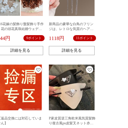
716花嫁の髪飾り盤髪飾り手作
新商品の豪華な白鳥のフリン
り花の頭花真珠結婚ウェディ
ジは、レトロな気質のヘアク
ングドレス飾り影楼化粧
リップ宮廷風真珠の高級ヘア
944円
1118円
9ポイント
11ポイント
ピンをねじっています。
詳細を見る
詳細を見る
【返品交換には対応していま
P家皮質逆三角欧米風気質髪飾
せん】
り復古風pu皮髪叉ネット赤ヘ