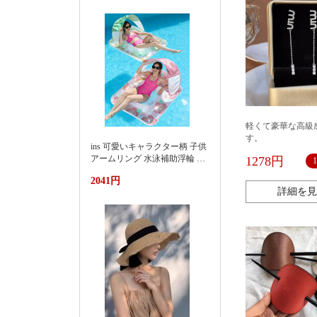
款渐变刺绣防水尼龙包时尚百
搭通勤小众大容量单肩购物袋
女
軽くて豪華な高級
す。
ins 可愛いキャラクター柄 子供
アームリング 水泳補助浮輪 プ
1278円
ール 海水浴 水遊び 亚马逊 泳
2041円
池遮阳蓬浮床充气浮排男女水
詳細を見
上漂浮躺椅加厚PVC游泳浮床