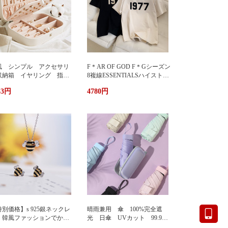
風 シンプル アクセサリ
F＊AR OF GOD F＊Gシーズン
収納箱 イヤリング 指
8複線ESSENTIALSハイストリ
 多機能 アクセサリーボ
ート1977アルファベットTシャ
33円
4780円
クス ジュエリーケース ジ
ツカップル半袖
エリーボックス 持ち運び
帯用 コンパクト 持ちやす
 小物入れ イアリン
 ピアス 首飾り アクセ
リー ケース
別価格】s 925銀ネックレ
晴雨兼用 傘 100%完全遮
 韓風ファッションでかわ
光 日傘 UVカット 99.9%
い 蜂ペンダント
紫外線対策 UVケア 折りたた