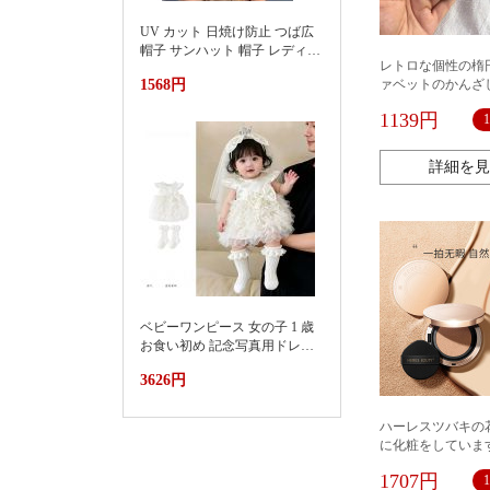
UV カット 日焼け防止 つば広
帽子 サンハット 帽子 レディー
レトロな個性の楕
ス 紫外線対策草帽女夏季洋气
1568円
ァベットのかんざ
好看防晒显脸小沙滩海边防紫
皮革のネットの赤
外线遮阳帽
1139円
同型のかんざしの
勤のヘアピン
詳細を見
ベビーワンピース 女の子 1 歳
お食い初め 記念写真用ドレス
2026新款小月龄女宝宝百天抓
3626円
周礼服裙子婴儿夏装连衣裙蛋
糕蓬蓬裙
ハーレスツバキの
に化粧をしていま
1707円