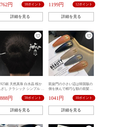
アピン頭飾り卸売り
1762円
1199円
18ポイント
12ポイント
詳細を見る
詳細を見る
 925銀 天然真珠 白水晶 桜か
凱旋門の小さい辺は韓国版の
んざし クラシック シンプル か
側を挟んで精巧な額の前髪を
んざし 漢服 おしゃれ 髪飾り
挟みます。
5888円
1041円
59ポイント
10ポイント
和装 浴衣 着物 ヘアアクセサリ
ー デイリー かんざし 簪 まと
め髪 お土産 プレゼント
詳細を見る
詳細を見る