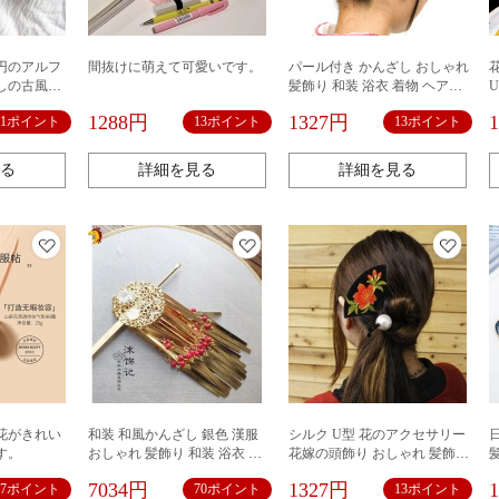
円のアルフ
間抜けに萌えて可愛いです。
パール付き かんざし おしゃれ
しの古風な
髪飾り 和装 浴衣 着物 ヘアア
いスターの
クセサリー デイリー かんざし
1288円
1327円
11ポイント
13ポイント
13ポイント
髪飾りの通
簪 まとめ髪 お土産 プレゼント
る
詳細を見る
詳細を見る
花がきれい
和装 和風かんざし 銀色 漢服
シルク U型 花のアクセサリー
す。
おしゃれ 髪飾り 和装 浴衣 着
花嫁の頭飾り おしゃれ 髪飾り
物 ヘアアクセサリー デイリー
和装 浴衣 着物 ヘアアクセサリ
7034円
1327円
17ポイント
70ポイント
13ポイント
かんざし 簪 まとめ髪 お土産
ー デイリー かんざし 簪 まと