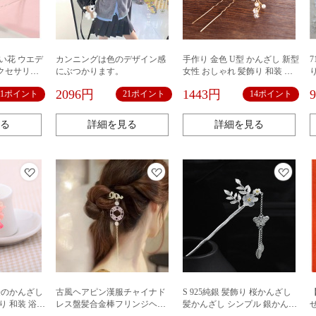
い花 ウエデ
カンニングは色のデザイン感
手作り 金色 U型 かんざし 新型
クセサリー
にぶつかります。
女性 おしゃれ 髪飾り 和装 浴
装 浴衣 着
衣 着物 ヘアアクセサリー デイ
2096円
1443円
11ポイント
21ポイント
14ポイント
ー デイリー
リー かんざし 簪 まとめ髪 お
め髪 お土産
土産 プレゼント
る
詳細を見る
詳細を見る
桜のかんざし
古風ヘアピン漢服チャイナド
S 925純銀 髪飾り 桜かんざし
り 和装 浴衣
レス盤髪合金棒フリンジヘア
髪かんざし シンプル 銀かんざ