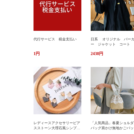
代行サービス 税金支払い
日系 オリジナル パー
ー ジャケット コート 
か ふわもこ ボアフリー
1円
2438円
ス ユニセックス 男女
ストリート おしゃれ
レディースアクセサリーピア
「人気商品」春夏ショルダ
スストーン大理石風シンプル
バッグ肩かけ無地かごバッ
エレガント3色
大容量出かけ