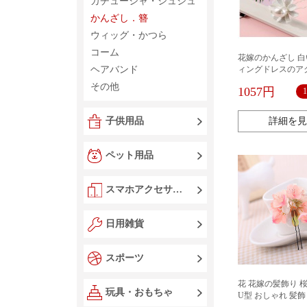
カチューシャ・シュシュ
かんざし．簪
ウィッグ・かつら
コーム
花嫁のかんざし 白
ヘアバンド
ィングドレスのア
おしゃれ 髪飾り 和
その他
1057円
物 ヘアアクセサリ
かんざし 簪 まと
プレゼント
子供用品
詳細を見
ペット用品
スマホアクセサリー
日用雑貨
スポーツ
花 花嫁の髪飾り 
玩具・おもちゃ
U型 おしゃれ 髪飾