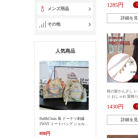
着物 ヘアアクセサ
1285円
ー かんざし 簪 ま
メンズ用品
産 プレゼント
詳細を見
その他
人気商品
桜の髪かんざし 
り おしゃれ 髪飾り
着物 ヘアアクセサ
1430円
ー かんざし 簪 ま
産 プレゼント
Ball&Chain 風 ドーナツ刺繍
詳細を見
2WAY トートバッグ ショルダ
ー紐付き 軽量ナイロンエコバ
898円
ッグ 大容量通勤カバン夏季新