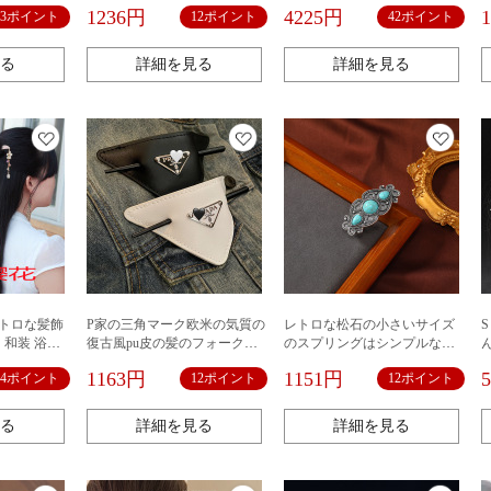
リー デイリ
ピン後頭部フォーク新中国式
し 漢服 おしゃれ 髪飾り 和装
1236円
4225円
13ポイント
12ポイント
42ポイント
とめ髪 お土
気質ヘアピン女
浴衣 着物 ヘアアクセサリー デ
イリー かんざし 簪 まとめ髪
お土産 プレゼント
る
詳細を見る
詳細を見る
レトロな髪飾
P家の三角マーク欧米の気質の
レトロな松石の小さいサイズ
S
 和装 浴衣
復古風pu皮の髪のフォークの
のスプリングはシンプルな古
リー デイリ
髪飾りの個性のヘアピンのネ
銀の後頭部の半分を挟んで頭
1163円
1151円
14ポイント
12ポイント
12ポイント
とめ髪 お土
ットの赤いかんざしの髪飾り
を刺して飾ります。
の女性の潮
る
詳細を見る
詳細を見る