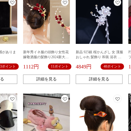
感がありま
新年秀イネ服の頭飾り女性花
新品 925銀 桜かんざし 女 漢服
嫁敬酒服の髪飾り2024新大気
おしゃれ 髪飾り 和装 浴衣 着
新中国式婚約チャイナドレス
物 ヘアアクセサリー デイリー
1112円
4849円
13ポイント
11ポイント
48ポイント
のヘアピン
かんざし 簪 まとめ髪 お土産
プレゼント
る
詳細を見る
詳細を見る