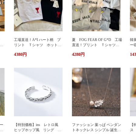
カ
工場直送！A*I ハート柄 プ
夏 FOG FEAR OF G*D 工場
韓
暖
リント Ｔシャツ ホットプ
直送！プリント Ｔシャツ
ー
リント 半袖 男女兼用 ユ
ホットプリント 半袖 男女
輪
4380円
4280円
14
兼用
ニセックス おしゃれ スト
兼用 ユニセックス おしゃ
ッ
リート ブランドＴシャツ
れ ストリート ブランドＴ
ュ
シャツ
携
い
グ
サ
ー
【特別価格】ins レトロ風
ファッション 葉っぱ ペンダン
【特
グ
ヒップホップ風 リング シ
トネックレス シンプル 誕生日
ス
ンプルデザイン ファッショ
プレゼント 人気アクセサリー
い