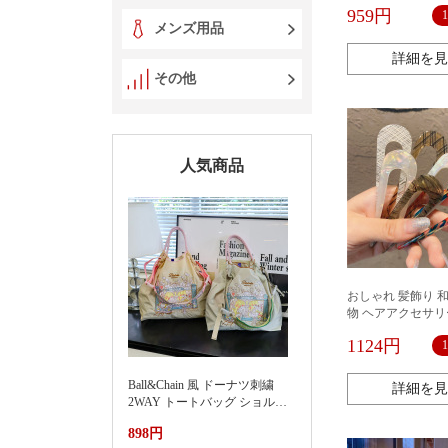
サリー合金金属水
959円
メル
メンズ用品
詳細を見
その他
人気商品
おしゃれ 髪飾り 和
物 ヘアアクセサリ
かんざし 簪 まと
1124円
プレゼント
Ball&Chain 風 ドーナツ刺繍
詳細を見
2WAY トートバッグ ショルダ
ー紐付き 軽量ナイロンエコバ
898円
ッグ 大容量通勤カバン夏季新