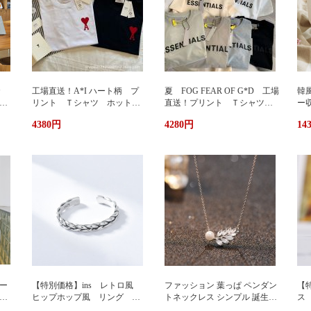
カ
工場直送！A*I ハート柄 プ
夏 FOG FEAR OF G*D 工場
韓
暖
リント Ｔシャツ ホットプ
直送！プリント Ｔシャツ
ー
リント 半袖 男女兼用 ユ
ホットプリント 半袖 男女
輪
4380円
4280円
14
兼用
ニセックス おしゃれ スト
兼用 ユニセックス おしゃ
ッ
リート ブランドＴシャツ
れ ストリート ブランドＴ
ュ
シャツ
携
い
グ
サ
ー
【特別価格】ins レトロ風
ファッション 葉っぱ ペンダン
【特
グ
ヒップホップ風 リング シ
トネックレス シンプル 誕生日
ス
ンプルデザイン ファッショ
プレゼント 人気アクセサリー
い