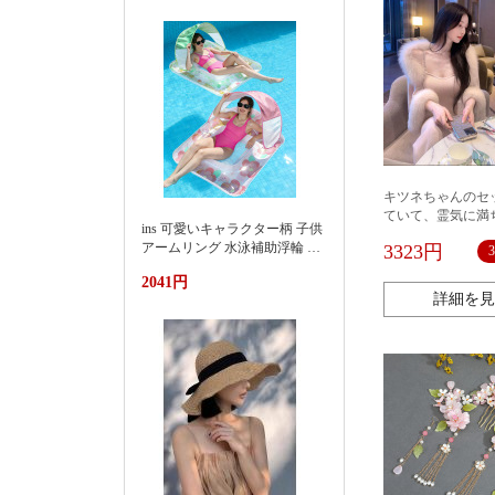
款渐变刺绣防水尼龙包时尚百
搭通勤小众大容量单肩购物袋
女
キツネちゃんのセ
ていて、霊気に満
ins 可愛いキャラクター柄 子供
の美しさで十分で
アームリング 水泳補助浮輪 プ
3323円
ール 海水浴 水遊び 亚马逊 泳
2041円
池遮阳蓬浮床充气浮排男女水
詳細を見
上漂浮躺椅加厚PVC游泳浮床