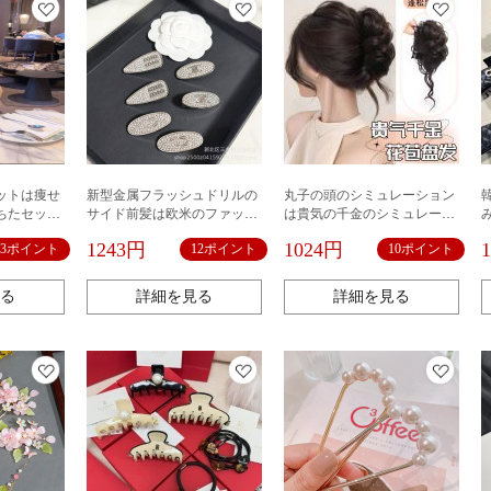
ットは痩せ
新型金属フラッシュドリルの
丸子の頭のシミュレーション
ちたセット
サイド前髪は欧米のファッシ
は貴気の千金のシミュレーシ
す。
ョンを挟んでいます。
ョンをします。
1243円
1024円
33ポイント
12ポイント
10ポイント
る
詳細を見る
詳細を見る