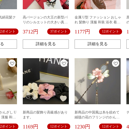
気絹花髪ク
高バージョンの大王の新型パ
金属 U型 ファッション おしゃ
リのシルエットの大きい真珠
れ 髪飾り 漢服 和装 浴衣 着物
の大きいサイズのクリップの
ヘアアクセサリー デイリー か
3712円
1177円
12ポイント
37ポイント
12ポイント
ヘアピンの優雅な気質のサメ
んざし 簪 まとめ髪 お土産 プ
のヘアピンのヘアリング
レゼント
る
詳細を見る
詳細を見る
髪かんざし U
新商品の髪飾り高級感があり
新商品の中国風は糸を絞めて
 漢服 和装
ます。
絨毯の花のフリンジのかんざ
クセサリー デ
しの女性の牡丹の花の清冷の
1169円
1230円
12ポイント
12ポイント
12ポイント
簪 まとめ髪
髪飾りの漢服のアクセサリー