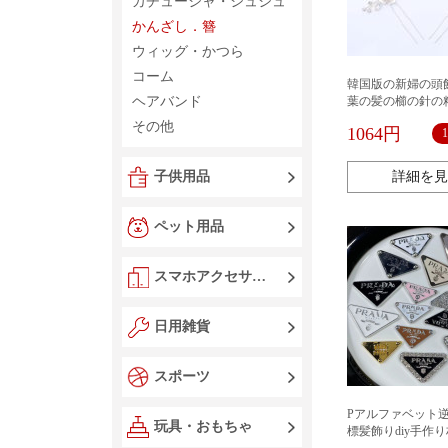
カチューシャ・シュシュ
かんざし．簪
ウィッグ・かつら
コーム
韓国版の新婦の頭
ヘアバンド
葉の髪の櫛の針の
い盤のアクセサリ
その他
1064円
花のかんざしのセ
子供用品
詳細を見
ペット用品
スマホアクセサリー
日用雑貨
スポーツ
Pアルファベット
玩具・おもちゃ
標髪飾りdiy手作