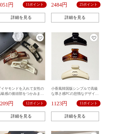
ファッションの髪飾りを挟み
1051円
2484円
11ポイント
25ポイント
ます。
詳細を見る
詳細を見る
ダイヤモンドを入れて女性の
小香風韓国版シンプルで高級
高級感の後頭部をつかみま
な厚さ感PCの怠惰なデザイン
す。
盤髪はサメを挟んで復古的な
1209円
1123円
12ポイント
11ポイント
大衆ネットレッドを挟む
詳細を見る
詳細を見る