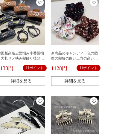
韓国版高級皮面掴み小香髪掴
新商品のキャンディー色の図
み大札サメ挟み髪飾り後頭部
案の髪輪の白い三彩の高い顔
アルファベット髪輪高弾力
の値の髪輪は髪の毛のひもの
1138円
1128円
11ポイント
11ポイント
筋を刺します。
詳細を見る
詳細を見る