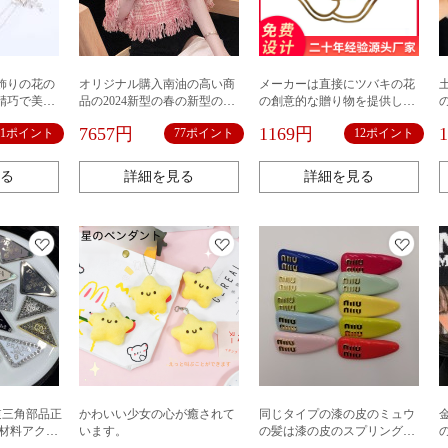
飾りの花の
オリジナル購入南油の高い商
メーカーは直接にツバキの花
精巧で美し
品の2024新型の春の新型のピ
の創意的な贈り物を提供しま
ーの合金の
ンクの花です。
す。
7657円
1169円
11ポイント
77ポイント
12ポイント
ット
る
詳細を見る
詳細を見る
逆三角部品正
かわいい少女の心が癒されて
同じタイプの漆の皮のミュウ
り材料アクセ
います。
の髪は漆の皮のスプリングを