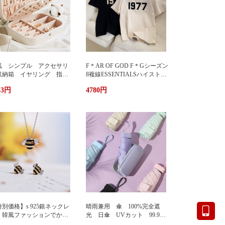
風 シンプル アクセサリ
F＊AR OF GOD F＊Gシーズン
収納箱 イヤリング 指
8複線ESSENTIALSハイストリ
 多機能 アクセサリーボ
ート1977アルファベットTシャ
33円
4780円
クス ジュエリーケース ジ
ツカップル半袖
エリーボックス 持ち運び
帯用 コンパクト 持ちやす
 小物入れ イアリン
 ピアス 首飾り アクセ
リー ケース
別価格】s 925銀ネックレ
晴雨兼用 傘 100%完全遮
 韓風ファッションでかわ
光 日傘 UVカット 99.9%
い 蜂ペンダント
紫外線対策 UVケア 折りたた