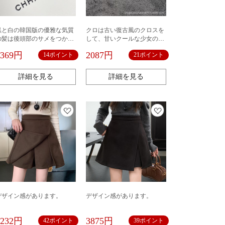
黒と白の韓国版の優雅な気質
クロは古い復古風のクロスを
の髪は後頭部のサメをつかん
して、甘いクールな少女の後
で三角を挟んで飾ります。
頭部を挟んで、夏のファッシ
1369円
2087円
14ポイント
21ポイント
ョンをつかみます。
詳細を見る
詳細を見る
デザイン感があります。
デザイン感があります。
4232円
3875円
42ポイント
39ポイント