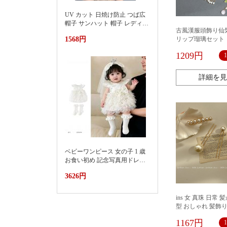
UV カット 日焼け防止 つば広
帽子 サンハット 帽子 レディー
古風漢服頭飾り仙
ス 紫外線対策草帽女夏季洋气
1568円
リップ瑠璃セット
好看防晒显脸小沙滩海边防紫
外线遮阳帽
1209円
詳細を見
ベビーワンピース 女の子 1 歳
お食い初め 記念写真用ドレス
2026新款小月龄女宝宝百天抓
3626円
周礼服裙子婴儿夏装连衣裙蛋
糕蓬蓬裙
ins 女 真珠 日常 
型 おしゃれ 髪飾り
浴衣 着物 ヘアア
1167円
イリー かんざし 