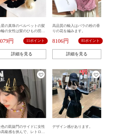
土星の真珠のベルベットの髪
高品質の輸入はバラの粉の香
の輪の女性は髪のひもの団子
りの花を編みます。
の頭を刺します。
1079円
8106円
11ポイント
81ポイント
詳細を見る
詳細を見る
金色の凱旋門のサイドに女性
デザイン感があります。
の高級感を挟んで、レトロな