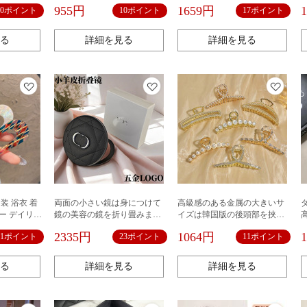
ドリルエナ
挟んで前髪を挟みます。
955円
1659円
10ポイント
10ポイント
17ポイント
る
詳細を見る
詳細を見る
装 浴衣 着
両面の小さい鏡は身につけて
高級感のある金属の大きいサ
ー デイリー
鏡の美容の鏡を折り畳みま
イズは韓国版の後頭部を挟み
め髪 お土産
す。
ます。
2335円
1064円
11ポイント
23ポイント
11ポイント
る
詳細を見る
詳細を見る