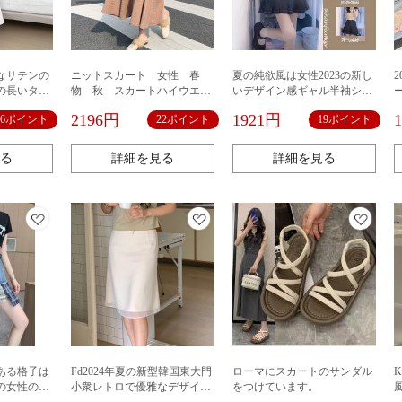
なサテンの
ニットスカート 女性 春
夏の純欲風は女性2023の新し
の長いタイ
物 秋 スカートハイウエス
いデザイン感ギャル半袖シャ
います。
ト スカート 冬 セータ
ツの甘辛いデニムのスカート
2196円
1921円
16ポイント
22ポイント
19ポイント
ー 長いスカート レディー
の2つのセットを着ます。
スファッション レディー
ス
る
詳細を見る
詳細を見る
のある格子は
Fd2024年夏の新型韓国東大門
ローマにスカートのサンダル
の女性の不
小衆レトロで優雅なデザイン
をつけています。