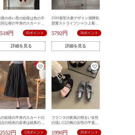
最後の赤い黒の紋様は色の不
25SS新型大衆デザイン潮牌気
規則な裾の半身のスカートに
質愛ストライプシャツ上着つ
ぶつかります。
ぼみ蓬丈スカート2点セット
4518円
5792円
45ポイント
58ポイント
詳細を見る
詳細を見る
亀の紋様の半身のスカートの
フランスの夜風の明るい女性
満点の绢糸の若者は経典の小
の浅い口の靴の女性の平底の
さい黒いスカートの香雲の紗
春秋の新型の韓国版はスカー
12552円
1990円
126ポイント
20ポイント
の半分のスカートのウエスト
トのアンドロメダのメアリー