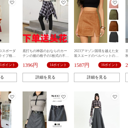
ロスボーダ
底打ちの神器のおならのカー
2023アマゾン国境を越えた女
ライプ格子
テンの裾の格子の1枚式の不規
装スエードのベルベットのヒ
則な半身のスカートの中でス
ップスカートの高腰ファスナ
1396円
1587円
21ポイント
14ポイント
16ポイント
カートはベルトを結んで運動
ー秋冬A字純色スカートの女性
の街のダンスの風を踊りま
す。
る
詳細を見る
詳細を見る