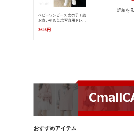
詳細を見
ベビーワンピース 女の子 1 歳
お食い初め 記念写真用ドレス
2026新款小月龄女宝宝百天抓
3626円
周礼服裙子婴儿夏装连衣裙蛋
糕蓬蓬裙
おすすめアイテム