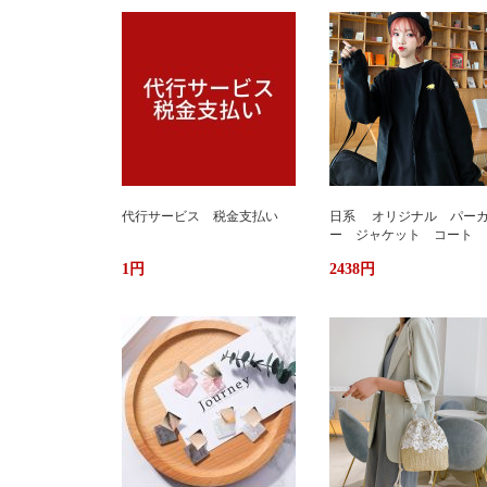
代行サービス 税金支払い
日系 オリジナル パー
ー ジャケット コート 
か ふわもこ ボアフリー
1円
2438円
ス ユニセックス 男女
ストリート おしゃれ