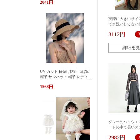
2041円
池遮阳蓬浮床充气浮排男女水
上漂浮躺椅加厚PVC游泳浮床
実際に大きいサイ
て水洗いして古い
ます。デニムのシ
3112円
ートの女性のデザ
規則です。
詳細を見
UV カット 日焼け防止 つば広
帽子 サンハット 帽子 レディー
ス 紫外線対策草帽女夏季洋气
1568円
好看防晒显脸小沙滩海边防紫
外线遮阳帽
グレーのハイウエ
ートの中で長いス
性の早春の新型は
2982円
す。