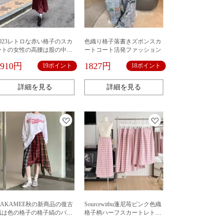
2023レトロな赤い格子のスカ
色織り格子落書きズボンスカ
ートの女性の高腰は股の中の
ートコート活発ファッション
長いa字の長いスカートの大き
1910円
1827円
19ポイント
18ポイント
いスカートを遮ります。
詳細を見る
詳細を見る
KAKAMEE秋の新商品の復古
Sourcewithu蓬尼苺ピンク色織
風は色の格子の格子縞のバン
格子柄ハーフスカートレトロ