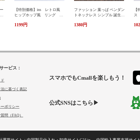
ー
【特別価格】ins レトロ風
ファッション 葉っぱ ペンダン
【特
グ
ヒップホップ風 リング シ
トネックレス シンプル 誕生日
ス
ンプルデザイン ファッショ
プレゼント 人気アクセサリー
い
1199円
1380円
10
ン 個性 s 925純銀 オーダ
レディースファッション 新作
ーメイド 指輪 女性 簡
ネックレス necklace ギフト プ
単 冷たい風 人差し指
レゼント
サービス：
スマホでもCmallを楽しもう！
イド
引法に基づく表記
約
公式SNSはこちら▶
シーポリシー
質問（FAQ）
社運営サイト：
中国製品仕入れ・卸売サイトC2J.jp
中国輸入事業支援サイ