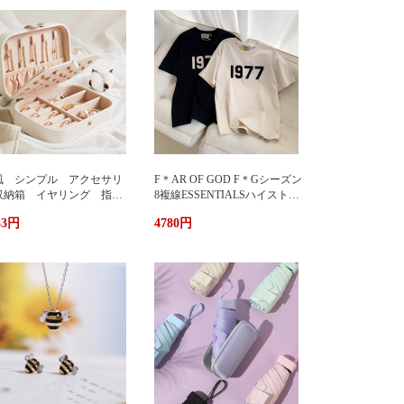
風 シンプル アクセサリ
F＊AR OF GOD F＊Gシーズン
収納箱 イヤリング 指
8複線ESSENTIALSハイストリ
 多機能 アクセサリーボ
ート1977アルファベットTシャ
33円
4780円
クス ジュエリーケース ジ
ツカップル半袖
エリーボックス 持ち運び
帯用 コンパクト 持ちやす
 小物入れ イアリン
 ピアス 首飾り アクセ
リー ケース