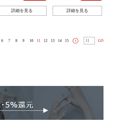
のスカートを着ることができ
珍の靴を配合します。
ます。
詳細を見る
詳細を見る
6
7
8
9
10
11
12
13
14
15
GO