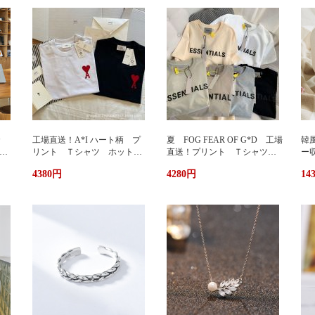
カ
工場直送！A*I ハート柄 プ
夏 FOG FEAR OF G*D 工場
韓
暖
リント Ｔシャツ ホットプ
直送！プリント Ｔシャツ
ー
リント 半袖 男女兼用 ユ
ホットプリント 半袖 男女
輪
4380円
4280円
14
兼用
ニセックス おしゃれ スト
兼用 ユニセックス おしゃ
ッ
リート ブランドＴシャツ
れ ストリート ブランドＴ
ュ
シャツ
携
い
グ
サ