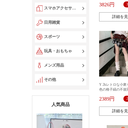
規則なスカートを
3826円
せます。
スマホアクセサリー
詳細を見
日用雑貨
スポーツ
玩具・おもちゃ
メンズ用品
その他
Y 2kレトロな小
色の格子縞の不規
トスカートの街頭
2389円
性のカジュアルな
人気商品
スカートにぶつか
詳細を見