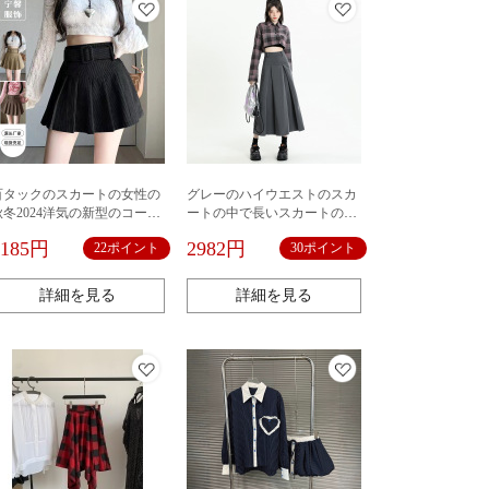
百タックのスカートの女性の
グレーのハイウエストのスカ
秋冬2024洋気の新型のコーデ
ートの中で長いスカートの女
ュロイの百タックのスカート
性の早春の新型はやせていま
2185円
2982円
22ポイント
30ポイント
の高い腰はやせているスカー
す。
トを現します。
詳細を見る
詳細を見る