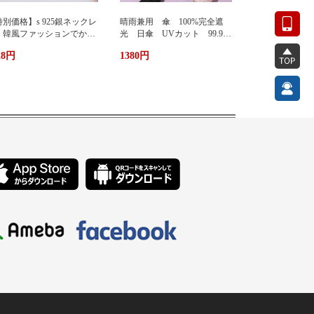
別価格】s 925銀ネックレ
晴雨兼用 傘 100%完全遮
 韓風ファッションでかわ
光 日傘 UVカット 99.9%
い 蜂ペンダント
紫外線対策 UVケア 折りたた
28円
1380円
み傘 遮光 遮熱 撥水 耐
風 軽量 熱中症対策 おし
ゃれ コンパクト かわいい
ト