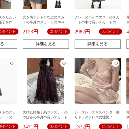
ズをたたい
光を防ぐレトロな皮のスカー
グレーのハイウエストのスカ
格子を作り
トの半身のスカートの2024秋
ートの中で長いスカートの女
ョートスカ
冬の新型のハイウエストのギ
性の早春の新型はやせていま
2123円
2982円
31ポイント
21ポイント
30ポイント
イン感が不
ャルのカジュアルなa字の包み
す。
のお尻の短いスカートの潮
る
詳細を見る
詳細を見る
ストのスカ
実拍低腰格子縞ファスナーの
レースレースサスペンダー眠
カートの女
つぼみの半身の長いスカート
りドレスドレス女性夏ノース
やせていま
リーブスカート甘いギャルセ
3471円
1372円
30ポイント
35ポイント
14ポイント
クシー蝶結びvネックスカート