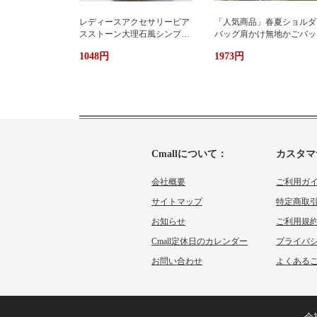
レディースアクセサリーピア
「人気商品」春夏ショルダ
スストーン大理石風シンプル
バッグ肩かけ無地かごバッ
エレガント3色
大容量出かけ
1048円
1973円
Cmallについて：
カスタマ
会社概要
ご利用ガ
サイトマップ
特定商取
お知らせ
ご利用規
Cmall定休日のカレンダー
プライバ
お問い合わせ
よくあるご
会