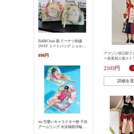
Ball&Chain 風 ドーナツ刺繍
2WAY トートバッグ ショルダ
ー紐付き 軽量ナイロンエコバ
アマゾン独立駅ク
898円
ッグ 大容量通勤カバン夏季新
ー春夏婦人服スト
款渐变刺绣防水尼龙包时尚百
ステッチスカート
搭通勤小众大容量单肩购物袋
2103円
女
詳細を見
ins 可愛いキャラクター柄 子供
アームリング 水泳補助浮輪 プ
ール 海水浴 水遊び 亚马逊 泳