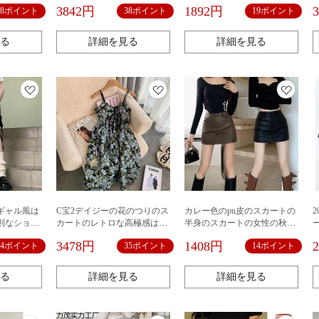
つなぎ合わ
感のあるヒップスカート
3842円
1892円
38ポイント
38ポイント
19ポイント
る
詳細を見る
詳細を見る
衆ギャル風は
C宝2デイジーの花のつりのス
カレー色のpu皮のスカートの
則なショー
カートのレトロな高極感は腰
半身のスカートの女性の秋冬
の潮流の個
の気質の名媛の王女のスカー
の新型のハイウエストはやせ
3478円
1408円
24ポイント
35ポイント
14ポイント
風の半身の
トのフランス式は腰の花の長
ています。
ります。
さを収めます。
る
詳細を見る
詳細を見る