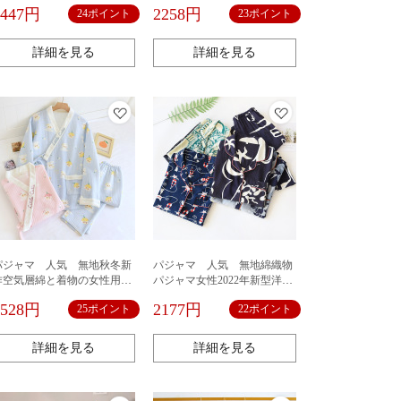
厚手保温島絨毯セット秋冬薄
ゥーン長袖襟開き女子春秋外
2447円
2258円
24ポイント
23ポイント
フランネル部屋着
着2点セット
詳細を見る
詳細を見る
パジャマ 人気 無地秋冬新
パジャマ 人気 無地綿織物
作空気層綿と着物の女性用パ
パジャマ女性2022年新型洋風
ジャマセット綿を挟んだ秋の
肌に優しい綿素材春秋モデル
2528円
2177円
25ポイント
22ポイント
厚手漢服は甘くてかわいいサ
寮高校生の早春ファッション
イズがあります
詳細を見る
詳細を見る