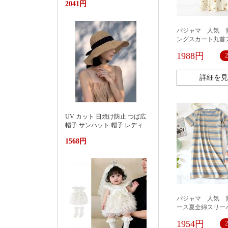
2041円
池遮阳蓬浮床充气浮排男女水
上漂浮躺椅加厚PVC游泳浮床
パジャマ 人気 
ングスカート丸首
リーパーレディー
1988円
気性柔軟外着ゆっ
袖
詳細を見
UV カット 日焼け防止 つば広
帽子 サンハット 帽子 レディー
ス 紫外線対策草帽女夏季洋气
1568円
好看防晒显脸小沙滩海边防紫
外线遮阳帽
パジャマ 人気 
ース夏全綿スリー
ったり大きめサイ
1954円
ェアレディース薄