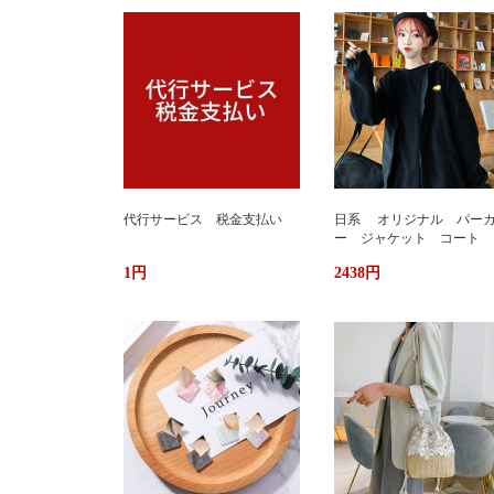
代行サービス 税金支払い
日系 オリジナル パー
ー ジャケット コート 
か ふわもこ ボアフリー
1円
2438円
ス ユニセックス 男女
ストリート おしゃれ