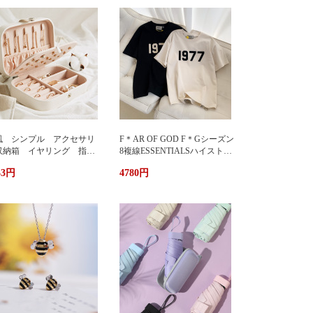
風 シンプル アクセサリ
F＊AR OF GOD F＊Gシーズン
収納箱 イヤリング 指
8複線ESSENTIALSハイストリ
 多機能 アクセサリーボ
ート1977アルファベットTシャ
33円
4780円
クス ジュエリーケース ジ
ツカップル半袖
エリーボックス 持ち運び
帯用 コンパクト 持ちやす
 小物入れ イアリン
 ピアス 首飾り アクセ
リー ケース