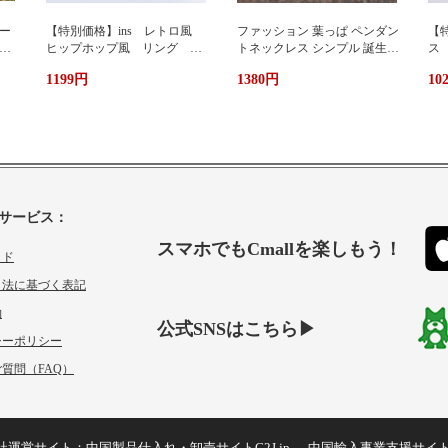
ー
【特別価格】ins レトロ風
ファッション 葉っぱ ペンダン
【特
グ
ヒップホップ風 リング シ
トネックレス シンプル 誕生日
ス
ンプルデザイン ファッショ
プレゼント 人気アクセサリー
い
1199円
1380円
10
ン 個性 s 925純銀 オーダ
レディースファッション 新作
ーメイド 指輪 女性 簡
ネックレス necklace ギフト プ
単 冷たい風 人差し指
レゼント
サービス：
スマホでもCmallを楽しもう！
イド
引法に基づく表記
約
公式SNSはこちら▶
シーポリシー
質問（FAQ）
社運営サイト：
中国製品仕入れ・卸売サイトC2J.jp
中国輸入事業支援サイ