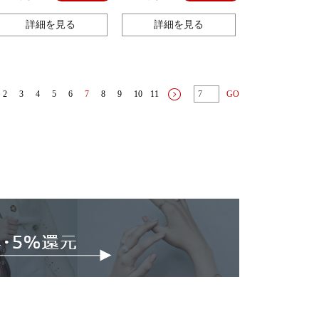
外着パジャマ
詳細を見る
詳細を見る
2
3
4
5
6
7
8
9
10
11
GO