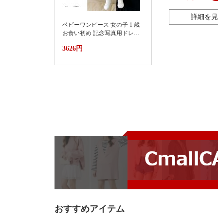
ルームウェアパジ
詳細を見
ベビーワンピース 女の子 1 歳
お食い初め 記念写真用ドレス
2026新款小月龄女宝宝百天抓
3626円
周礼服裙子婴儿夏装连衣裙蛋
糕蓬蓬裙
おすすめアイテム