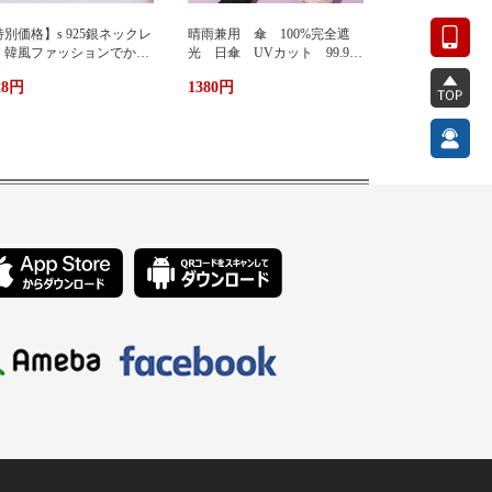
別価格】s 925銀ネックレ
晴雨兼用 傘 100%完全遮
 韓風ファッションでかわ
光 日傘 UVカット 99.9%
い 蜂ペンダント
紫外線対策 UVケア 折りたた
28円
1380円
み傘 遮光 遮熱 撥水 耐
風 軽量 熱中症対策 おし
ゃれ コンパクト かわいい
ト