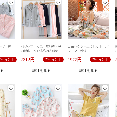
ーツ 純
パジャマ 人気 無地春と秋
日系セクシー三点セット パ
の新作ニット綿毛の月服綿の
ジャマ 純綿
大きいサイズの部屋着シンプ
2312円
1977円
25ポイント
23ポイント
20ポイント
ルでかわいいパジャマセット
る
詳細を見る
詳細を見る