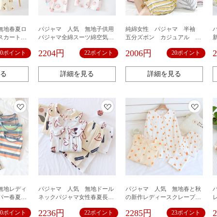
無地春夏ロ
パジャマ 人気 無地子供用
純綿女性 パジャマ 半袖
スカートス
パジャマ全綿スーツ綿空気層
五分ズボン カジュアル ホ
ス全綿糸通
を挟んだ秋冬厚手の中大童赤
ームウェア 2点セット
2204円
2006円
20ポイント
22ポイント
20ポイント
たり家居長
ちゃん女性子供服部屋着
る
詳細を見る
詳細を見る
無地レディ
パジャマ 人気 無地ドール
パジャマ 人気 無地春と秋
パー春夏ゆ
ネックパジャマ女性春夏長袖
の新作レディースクレープホ
ズルームウ
コットンクレープ新型スイー
ームウェア長袖二重ガーゼク
2236円
2285円
20ポイント
22ポイント
23ポイント
手外着可能
トカートゥーンカジュアルル
ロス織綿ホームカジュアル2点