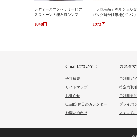
レディースアクセサリーピア
「人気商品」春夏ショルダ
スストーン大理石風シンプル
バッグ肩かけ無地かごバッ
エレガント3色
大容量出かけ
1048円
1973円
Cmallについて：
カスタマ
会社概要
ご利用ガ
サイトマップ
特定商取
お知らせ
ご利用規
Cmall定休日のカレンダー
プライバ
お問い合わせ
よくあるご
会