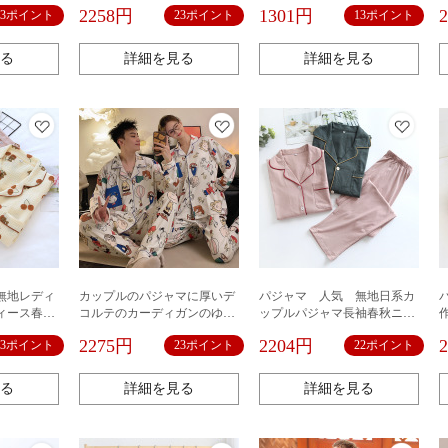
ル高級感長
厚手部屋着冬タイプ保温フラ
2258円
1301円
23ポイント
23ポイント
13ポイント
ースルーム
ンネル部屋着冬スーツ
る
詳細を見る
詳細を見る
無地レディ
カップルのパジャマに厚いデ
パジャマ 人気 無地日系カ
ィース春秋
コルテのカーディガンのゆっ
ップルパジャマ長袖春秋ニッ
屋着ガーゼ
たりした長袖のスーツの女性
ト全綿女性男性冬タイプ部屋
2275円
2204円
23ポイント
23ポイント
22ポイント
ーススーツ
の秋冬の暖かい漫画のスヌー
着セット純色
ピーの家の服の男性
る
詳細を見る
詳細を見る