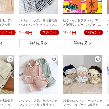
無地レディ
パジャマ 人気 無地夏の新
秋冬トイレ版フランネルアニ
ュアル開襟
作コットンパジャマカップル
メ漫画ワンピースパジャマ干
長ズボンス
チェックスリムルームウェア
物妹小埋カップル混ロット保
2096円
1901円
23ポイント
21ポイント
19ポイント
部屋着を外
半袖長ズボンセット現品1枚で
温ホームウェア
代髪可能
る
詳細を見る
詳細を見る
地2023新
パジャマ 人気 無地パジャ
10/15cmコットンドールパジャ
ーパンダパ
マレディース秋冬長袖ダウン
マセットラブボール着用可