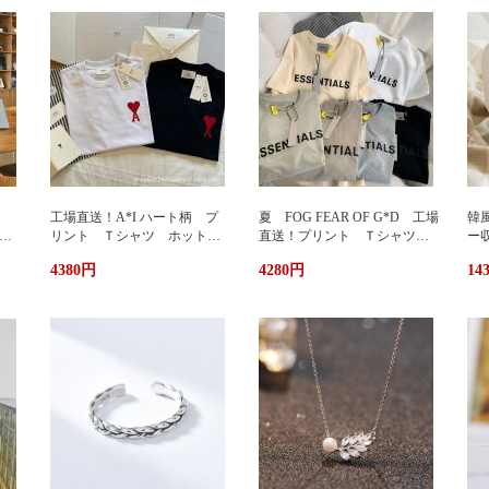
カ
工場直送！A*I ハート柄 プ
夏 FOG FEAR OF G*D 工場
韓
暖
リント Ｔシャツ ホットプ
直送！プリント Ｔシャツ
ー
リント 半袖 男女兼用 ユ
ホットプリント 半袖 男女
輪
4380円
4280円
14
兼用
ニセックス おしゃれ スト
兼用 ユニセックス おしゃ
ッ
リート ブランドＴシャツ
れ ストリート ブランドＴ
ュ
シャツ
携
い
グ
サ