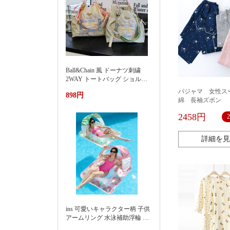
Ball&Chain 風 ドーナツ刺繍
2WAY トートバッグ ショルダ
ー紐付き 軽量ナイロンエコバ
パジャマ 女性ス
898円
ッグ 大容量通勤カバン夏季新
綿 長袖ズボン
款渐变刺绣防水尼龙包时尚百
搭通勤小众大容量单肩购物袋
2458円
女
詳細を見
ins 可愛いキャラクター柄 子供
アームリング 水泳補助浮輪 プ
ール 海水浴 水遊び 亚马逊 泳