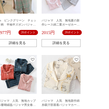
ins ピンクグリーン チェッ
パジャマ 人気 無地夏の新
ク柄 半袖半ズボンパジャマ
作レース綿二重ガーゼホーム
セット
ウェア綿長袖ホームウェアレ
1977円
2015円
20ポイント
20ポイント
ディースチェックパジャマセ
ット
詳細を見る
詳細を見る
パジャマ 人気 無地カップ
パジャマ 人気 無地新作綿
ル珊瑚絨毯パジャマ男女春秋
糸吸汗部屋着パジャマカート