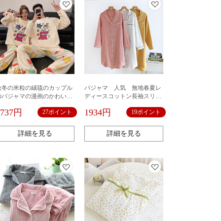
秋冬の米粒の絨毯のカップル
パジャマ 人気 無地春夏レ
のパジャマの漫画のかわいい
ディースコットン長袖スリー
丸首の長袖のズボンの2つのセ
パーシンプルオーバーサイズ
2737円
1934円
27ポイント
19ポイント
ットの保温のカップルの部屋
ガーゼホームスカートクレー
の服
プストライプホームパジャマ
詳細を見る
詳細を見る