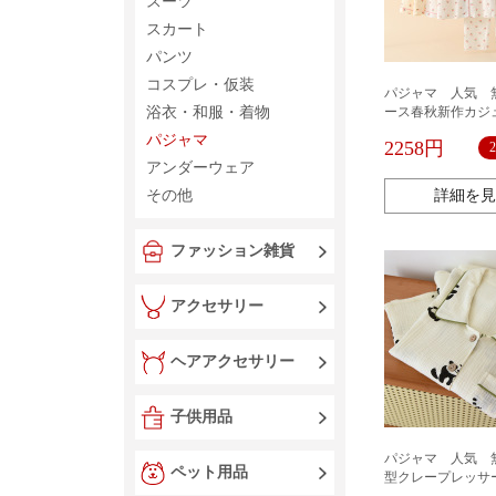
スーツ
スカート
パンツ
コスプレ・仮装
パジャマ 人気 
浴衣・和服・着物
ース春秋新作カジ
パジャマ女性長袖
パジャマ
2258円
ーツ甘い雰囲気で
アンダーウェア
着できる
その他
詳細を見
ファッション雑貨
アクセサリー
ヘアアクセサリー
子供用品
パジャマ 人気 無
ペット用品
型クレープレッサ