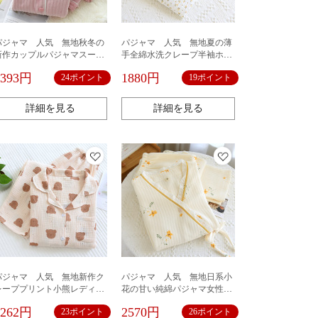
パジャマ 人気 無地秋冬の
パジャマ 人気 無地夏の薄
新作カップルパジャマスーツ
手全綿水洗クレープ半袖ホー
レディースフランネル部屋着
ムスカートスクエアネック可
2393円
1880円
24ポイント
19ポイント
男女厚着家着保温服
愛い全綿スリーパー外着パジ
ャマ
詳細を見る
詳細を見る
パジャマ 人気 無地新作ク
パジャマ 人気 無地日系小
レーププリント小熊レディー
花の甘い純綿パジャマ女性用
ススーツ春モデル肌着ゆった
和服セット秋女性全綿部屋着
2262円
2570円
23ポイント
26ポイント
り大きめサイズ通気性小開襟
卸売代理