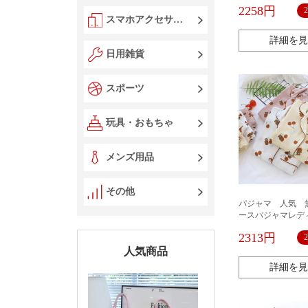
ジャマ春秋シンプ
2258円
袖長ズボンレディ
スマホアクセサリー
ウェア
詳細を見
日用雑貨
スポーツ
玩具・おもちゃ
メンズ用品
その他
パジャマ 人気 
ースパジャマレデ
秋クレープ長袖部
2313円
全綿秋冬冬レディ
人気商品
詳細を見