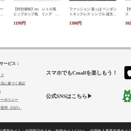
ー
【特別価格】ins レトロ風
ファッション 葉っぱ ペンダン
【特
グ
ヒップホップ風 リング シ
トネックレス シンプル 誕生日
ス
ンプルデザイン ファッショ
プレゼント 人気アクセサリー
い
1199円
1380円
10
ン 個性 s 925純銀 オーダ
レディースファッション 新作
ーメイド 指輪 女性 簡
ネックレス necklace ギフト プ
単 冷たい風 人差し指
レゼント
サービス：
スマホでもCmallを楽しもう！
イド
引法に基づく表記
約
公式SNSはこちら▶
シーポリシー
質問（FAQ）
社運営サイト：
中国製品仕入れ・卸売サイトC2J.jp
中国輸入事業支援サイ