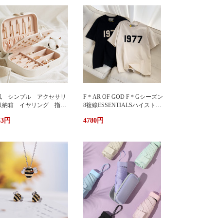
風 シンプル アクセサリ
F＊AR OF GOD F＊Gシーズン
収納箱 イヤリング 指
8複線ESSENTIALSハイストリ
 多機能 アクセサリーボ
ート1977アルファベットTシャ
33円
4780円
クス ジュエリーケース ジ
ツカップル半袖
エリーボックス 持ち運び
帯用 コンパクト 持ちやす
 小物入れ イアリン
 ピアス 首飾り アクセ
リー ケース