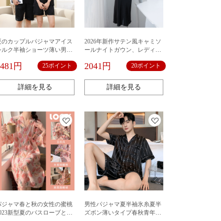
夏のカップルパジャマアイス
2026年新作サテン風キャミソ
シルク半袖ショーツ薄い男性
ールナイトガウン、レディー
と女性のカーディガンインタ
ス薄手シンプルセクシー風、
2481円
2041円
25ポイント
20ポイント
ーネット有名人ヒョウ柄ホー
快適で高級感のあるカジュア
ムウェアセット
ルホームドレス
詳細を見る
詳細を見る
パジャマ春と秋の女性の蜜桃
男性パジャマ夏半袖氷糸夏半
2023新型夏のバスローブと浴
ズボン薄いタイプ春秋青年ホ