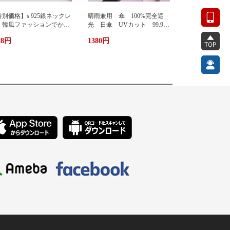
別価格】s 925銀ネックレ
晴雨兼用 傘 100%完全遮
 韓風ファッションでかわ
光 日傘 UVカット 99.9%
い 蜂ペンダント
紫外線対策 UVケア 折りたた
28円
1380円
み傘 遮光 遮熱 撥水 耐
風 軽量 熱中症対策 おし
ゃれ コンパクト かわいい
ト