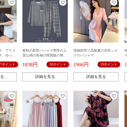
マ、アイス
春秋の新型パジャマ男性の上
現物卸売り高級夏の女性シル
ズ、ゆった
質な綿の長袖の韓国版の簡単
クのパジャマ
、2026年
なカジュアルなゆったりした
1838円
1906円
27ポイント
18ポイント
19ポイント
ョートパン
家庭服のスーツは外で着るこ
イプ。
とができます。
る
詳細を見る
詳細を見る