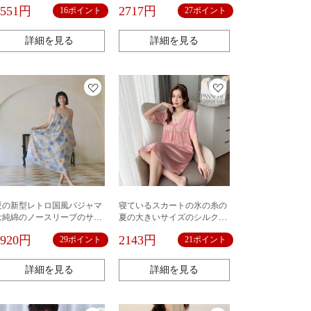
衣の女性のパジャマ
ームウェア大きいサイズ通気
1551円
2717円
16ポイント
27ポイント
性スーツ
詳細を見る
詳細を見る
夏の新型レトロ国風パジャマ
寝ているスカートの氷の糸の
は純綿のノースリーブのサス
夏の大きいサイズのシルクの
ペンダーを着て寝ます。
パジャマの女性の夏の女性の
2920円
2143円
29ポイント
21ポイント
氷の糸の半袖の家庭服のゆっ
たりした寝ているスカートの
薄い
詳細を見る
詳細を見る