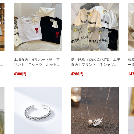
カ
工場直送！A*I ハート柄 プ
夏 FOG FEAR OF G*D 工場
韓
暖
リント Ｔシャツ ホットプ
直送！プリント Ｔシャツ
ー
リント 半袖 男女兼用 ユ
ホットプリント 半袖 男女
輪
4380円
4280円
14
兼用
ニセックス おしゃれ スト
兼用 ユニセックス おしゃ
ッ
リート ブランドＴシャツ
れ ストリート ブランドＴ
ュ
シャツ
携
い
グ
サ