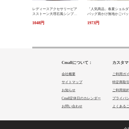
レディースアクセサリーピア
「人気商品」春夏ショルダ
スストーン大理石風シンプル
バッグ肩かけ無地かごバッ
エレガント3色
大容量出かけ
1048円
1973円
Cmallについて：
カスタマ
会社概要
ご利用ガ
サイトマップ
特定商取
お知らせ
ご利用規
Cmall定休日のカレンダー
プライバ
お問い合わせ
よくあるご
会