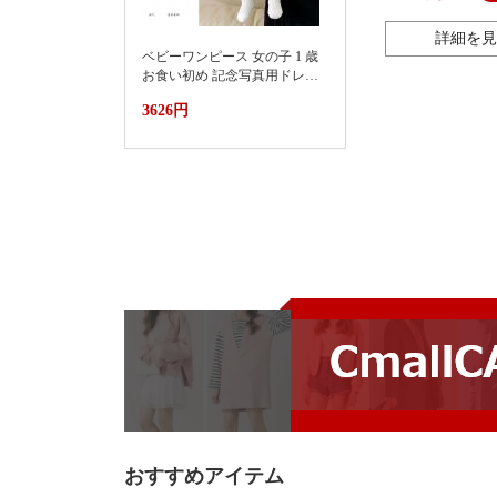
詳細を見
ベビーワンピース 女の子 1 歳
お食い初め 記念写真用ドレス
2026新款小月龄女宝宝百天抓
3626円
周礼服裙子婴儿夏装连衣裙蛋
糕蓬蓬裙
おすすめアイテム