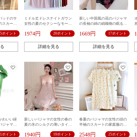
パッドのサ
ミドル丈ドレスナイトガウン
新しい中国風の花のパジャマ
のスカート
女性の夏のセクシーなモーダ
の長袖の綿の絹織物の眠るス
タイプの甘
ル軽量スタイル胸パッド付き
カートの女性の春の夏のゆっ
1974円
1669円
15ポイント
20ポイント
17ポイント
生のinsの
サスペンダーホームウェアパ
たりした中国風の綿の絹織物
ジャマ
の夏の大きいサイズの部屋の
服
る
詳細を見る
詳細を見る
かわいい緑
新しいパジャマの女性の春の
春夏のパジャマの女性の頭の
パジャマの
夏の氷のシルクの薄いタイプ
半袖のスカートの家庭服の純
部屋の服の
の純粋な欲の風の甘い胸のパ
綿の泡のガーゼの大きいサイ
1940円
2548円
21ポイント
19ポイント
25ポイント
ッドのサスペンダーの睡眠の
ズのスーツのカジュアルで快