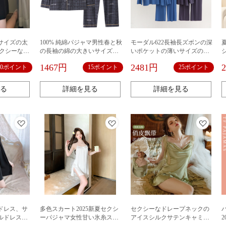
いサイズの太
100% 純綿パジャマ男性春と秋
モーダル622長袖長ズボンの深
セクシーなレ
の長袖の綿の大きいサイズの
いポケットの薄いサイズの柔
ンの氷の糸
太った若者の家の服の男性式
らかい通気性のある男性パジ
1467円
2481円
30ポイント
15ポイント
25ポイント
のスカート
のカーディガンのスーツ
ャマの家の服
ちます。
る
詳細を見る
詳細を見る
ドレス、サ
多色スカート2025新夏セクシ
セクシーなドレープネックの
ルドレス、
ーパジャマ女性甘い氷糸スト
アイスシルクサテンキャミソ