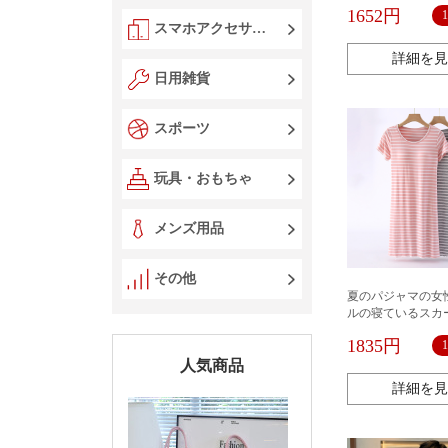
ローブ、大きいサ
1652円
的なセット、レデ
スマホアクセサリー
スキャミソール、
クナイトドレス
詳細を見
日用雑貨
スポーツ
玩具・おもちゃ
メンズ用品
その他
夏のパジャマの女
ルの寝ているスカ
は簡単です。
1835円
人気商品
詳細を見