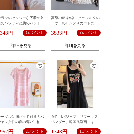
オランのセクシーな下着の氷
高級の绢糸vネックのシルクの
糸のパジャマと胸のパッドを
ニットのロングスカートのサ
合わせて蝶結びをして寝ま
スペンダーのスカートのベス
1348円
3833円
13ポイント
38ポイント
す。
トの底のスカートの百合の寝
たスカートの大きいサイズは
ロングタイプをプラスしま
詳細を見る
詳細を見る
す。
モーダルは胸パッド付きのパ
女性用パジャマ、サマーサス
ジャマ女性の夏の薄い半袖は
ペンダー、韓国風漫画、キュ
ワンピースを着ることができ
ートで甘いミドル丈ベストド
1957円
1348円
20ポイント
13ポイント
ます。
レス、夏用薄手アウターウェ