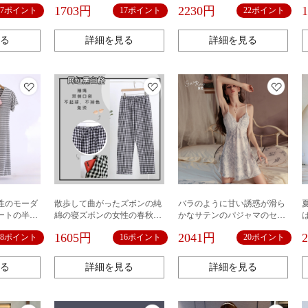
イズの誘惑
ラップ
ールナイトドレス、ピュアで
1703円
2230円
17ポイント
17ポイント
22ポイント
ィースレー
軽やかなフライングスリーブ
アイスシル
のナイトガウン、女性用ロー
ブセット卸売
る
詳細を見る
詳細を見る
性のモーダ
散歩して曲がったズボンの純
バラのように甘い誘惑が滑ら
ートの半袖
綿の寝ズボンの女性の春秋の
かなサテンのパジャマのセク
格子の日本の布帛の大きいサ
シーさと胸のパッドが熱いで
1605円
2041円
18ポイント
16ポイント
20ポイント
イズの家のズボンの古い色の
す。
綿の越境する家のズボン
る
詳細を見る
詳細を見る