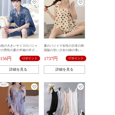
純色の大きいサイズのパジャ
夏のパジャマ女性の日本の韓
マの男性の夏の半袖の半ズボ
国版の甘い少女の綿の薄いタ
ンの氷の糸の韓国版の漫画の
イプのゆったりしている清新
1156円
1737円
12ポイント
17ポイント
夏の男性の部屋の服の2つのセ
なベストの半ズボンのスーツ
ットの服
の家の服
詳細を見る
詳細を見る