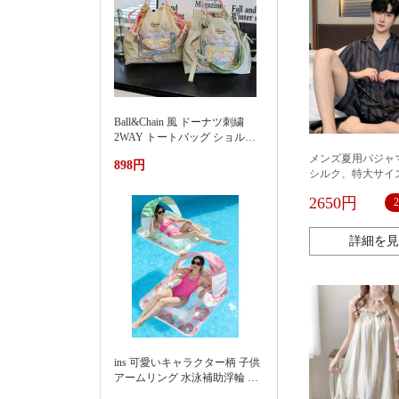
Ball&Chain 風 ドーナツ刺繍
2WAY トートバッグ ショルダ
ー紐付き 軽量ナイロンエコバ
メンズ夏用パジャ
898円
ッグ 大容量通勤カバン夏季新
シルク、特大サイ
款渐变刺绣防水尼龙包时尚百
りとしたフィット感
搭通勤小众大容量单肩购物袋
2650円
新作、夏用半袖シ
女
ツセット、薄手タ
詳細を見
ins 可愛いキャラクター柄 子供
アームリング 水泳補助浮輪 プ
ール 海水浴 水遊び 亚马逊 泳