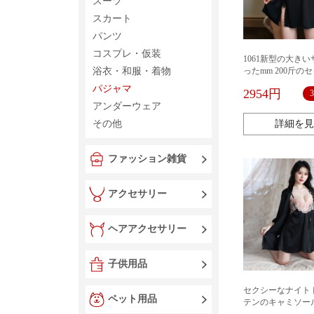
スーツ
スカート
パンツ
コスプレ・仮装
1061新型の大き
浴衣・和服・着物
ったmm 200斤の
ースの上質なサテ
パジャマ
2954円
のガーターの睡眠
アンダーウェア
は胸のパッドを持
その他
詳細を見
ファッション雑貨
アクセサリー
ヘアアクセサリー
子供用品
セクシーなナイト
ペット用品
テンのキャミソー