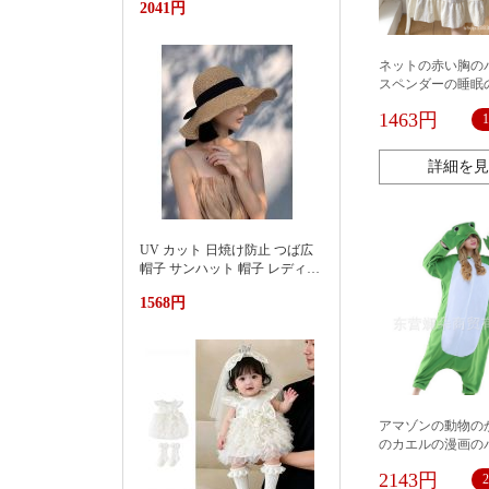
2041円
池遮阳蓬浮床充气浮排男女水
上漂浮躺椅加厚PVC游泳浮床
ネットの赤い胸の
スペンダーの睡眠
の女性の中で長い
1463円
い王女の風の甘い学
パジャマの家の服
詳細を見
UV カット 日焼け防止 つば広
帽子 サンハット 帽子 レディー
ス 紫外線対策草帽女夏季洋气
1568円
好看防晒显脸小沙滩海边防紫
外线遮阳帽
アマゾンの動物の
のカエルの漫画の
連体のカップルの
2143円
対外貿易の卸売り