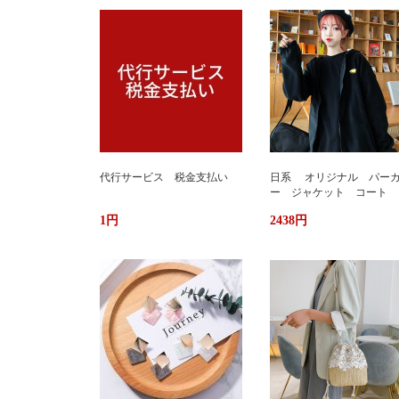
代行サービス 税金支払い
日系 オリジナル パー
ー ジャケット コート 
か ふわもこ ボアフリー
1円
2438円
ス ユニセックス 男女
ストリート おしゃれ