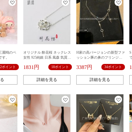
三麗鴎のペ
オリジナル 酔花桜 ネックレス
H家の高バージョンの新型ファ
です。
女性 925純銀 日系 風森 気質
ッション豚の鼻のフリンジネ
ins鎖骨チェーン
ックレスの高級な大衆の設計
1831円
3387円
12ポイント
18ポイント
34ポイント
は鎖の鎖を合わせて販売しま
す。
る
詳細を見る
詳細を見る