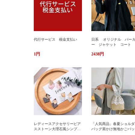
代行サービス 税金支払い
日系 オリジナル パー
ー ジャケット コート 
か ふわもこ ボアフリー
1円
2438円
ス ユニセックス 男女
ストリート おしゃれ
レディースアクセサリーピア
「人気商品」春夏ショルダ
スストーン大理石風シンプル
バッグ肩かけ無地かごバッ
エレガント3色
大容量出かけ