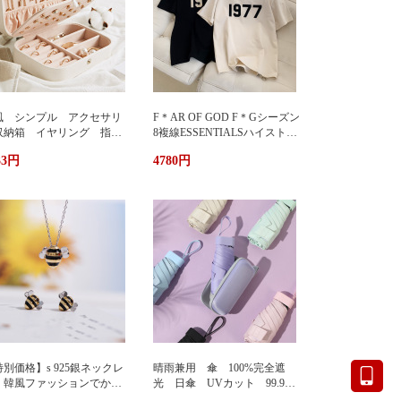
風 シンプル アクセサリ
F＊AR OF GOD F＊Gシーズン
収納箱 イヤリング 指
8複線ESSENTIALSハイストリ
 多機能 アクセサリーボ
ート1977アルファベットTシャ
33円
4780円
クス ジュエリーケース ジ
ツカップル半袖
エリーボックス 持ち運び
帯用 コンパクト 持ちやす
 小物入れ イアリン
 ピアス 首飾り アクセ
リー ケース
別価格】s 925銀ネックレ
晴雨兼用 傘 100%完全遮
 韓風ファッションでかわ
光 日傘 UVカット 99.9%
い 蜂ペンダント
紫外線対策 UVケア 折りたた