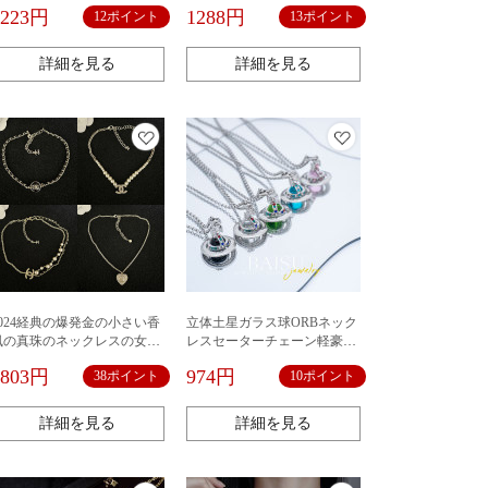
星の拡香石の車のペンダント
ンドを入れています。
1223円
1288円
12ポイント
13ポイント
の手作りのdiyのリボン
詳細を見る
詳細を見る
2024経典の爆発金の小さい香
立体土星ガラス球ORBネック
風の真珠のネックレスの女性
レスセーターチェーン軽豪華
の軽い豪華な大衆の高級な設
小衆高級感鎖骨鎖NANA同金
3803円
974円
38ポイント
10ポイント
計感の鎖の鎖のチェーンの装
飾
詳細を見る
詳細を見る