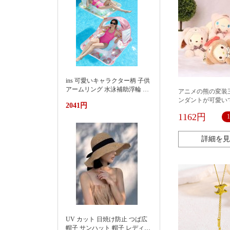
ins 可愛いキャラクター柄 子供
アームリング 水泳補助浮輪 プ
アニメの熊の変装
ール 海水浴 水遊び 亚马逊 泳
ンダントが可愛い
2041円
池遮阳蓬浮床充气浮排男女水
上漂浮躺椅加厚PVC游泳浮床
1162円
詳細を見
UV カット 日焼け防止 つば広
帽子 サンハット 帽子 レディー