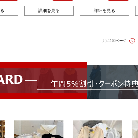
ュアル シ
リー レディース 結婚式 プ
ルド カジュアル おしゃれ 日
 大人 ギ
レゼント パーティー ジュエリ
常 人気 可愛い 細身 華奢 フ
る
詳細を見る
詳細を見る
925シルバ
ー アクセサリー
ァッション
イトゴール
ド
共に166ページ