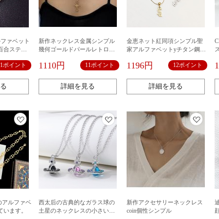
ルファベット
新作ネックレス金属シンプル
金恵ネット紅同項シンプル聖
百合ステン
幾何ゴールドパールレトロ欧
家アルファベットyチタン鋼ネ
点セット現
米タッセルセクシー
ックレス女性通勤新型ファッ
1110円
1196円
11ポイント
11ポイント
12ポイント
ションol色あせない鎖骨
る
詳細を見る
詳細を見る
のアルファベ
西太后の古典的なガラス球の
新作アクセサリーネックレス
ています。
土星のネックレスの小さい大
coin個性シンプル