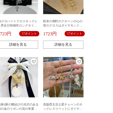
Chクロハートクロスネックレ
欧米の潮軒のクローンの心の
ス男女日韓個性ロングタイプ
双のクロスはダイヤモンドの
十字ダブルペンダントレトロ
短い金の鎖の女性のフランス
1723円
1723円
17ポイント
17ポイント
泰銀ネックレス卸売り
式の復古のピンの金のペンダ
ントのネックレスを入れま
す。
詳細を見る
詳細を見る
迪家d家の蝶結びの光沢のある
高版西太后土星チェーンのネ
顔の金のリボンの花の幸運な
ックレスリベットにダイヤモ