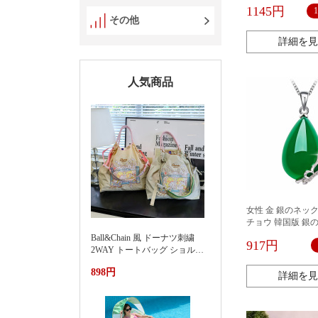
1145円
その他
詳細を見
人気商品
女性 金 銀のネック
チョウ 韓国版 銀
ー 鎖骨 人気アク
Ball&Chain 風 ドーナツ刺繍
917円
ィースファッショ
2WAY トートバッグ ショルダ
クレス necklace
ー紐付き 軽量ナイロンエコバ
ント
898円
ッグ 大容量通勤カバン夏季新
詳細を見
款渐变刺绣防水尼龙包时尚百
搭通勤小众大容量单肩购物袋
女