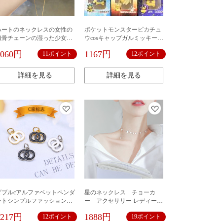
ハートのネックレスの女性の
ポケットモンスターピカチュ
鎖骨チェーンの湿った少女の
ウcosキャップガルミッキーユ
心の吊り下げネットの赤い韓
ーキーホルダー & キーレスペ
1060円
1167円
11ポイント
12ポイント
国式の軽い贅沢な気質の簡単
ンダント
な大衆ブランドのネックレス
詳細を見る
詳細を見る
ダブルcアルファベットペンダ
星のネックレス チョーカ
ントシンプルファッション百
ー アクセサリー レディース
合ネックレスキーホルダーア
ファッション おしゃれ かわ
1217円
1888円
12ポイント
19ポイント
クセサリー気質小香風logoイヤ
いい エレガント 華奢 カ