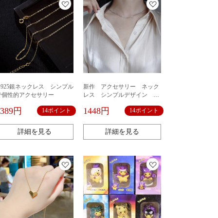
S 925銀ネックレス シンプル
新作 アクセサリー ネック
で個性的アクセサリー
レス シンプルデザイン 気
質 合金 韓国風 レディー
1389円
1448円
14ポイント
14ポイント
ス ステンレス 飾り
詳細を見る
詳細を見る