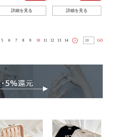
リングアクセサリー
ジュアル シンプル オフィ
ス 大人 ギフト プレゼン
詳細を見る
詳細を見る
ト 925シルバー
5
6
7
8
9
10
11
12
13
14
GO