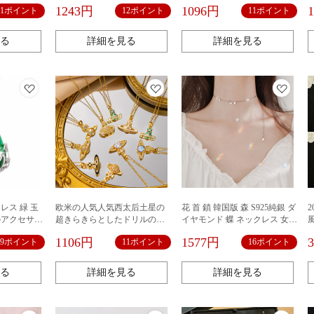
衆の軽豪華な透明な星のペン
1243円
1096円
11ポイント
12ポイント
11ポイント
ダントのファッションのパン
クのセーターのチェーンの女
性
る
詳細を見る
詳細を見る
レス 緑 玉
欧米の人気人気西太后土星の
花 首 鎖 韓国版 森 S925純銀 ダ
のアクセサリ
超きらきらとしたドリルのミ
イヤモンド 蝶 ネックレス 女性
セサリー レデ
ニネックレス
人気アクセサリー レディース
1106円
1577円
9ポイント
11ポイント
16ポイント
ン 新作ネッ
ファッション 新作ネックレス
 ギフト プレゼ
necklace ギフト プレゼント
る
詳細を見る
詳細を見る