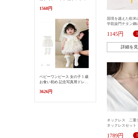
ス 紫外線対策草帽女夏季洋气
1568円
好看防晒显脸小沙滩海边防紫
外线遮阳帽
国境を越えた欧米
学凱旋門チタン鋼
スの女性の長いチ
1145円
リンジのイヤリン
大衆の設計感の潮
詳細を見
ベビーワンピース 女の子 1 歳
お食い初め 記念写真用ドレス
2026新款小月龄女宝宝百天抓
3626円
周礼服裙子婴儿夏装连衣裙蛋
糕蓬蓬裙
ネックレス 二
ネックレスセット
リー レディース
1789円
おしゃれ かわい