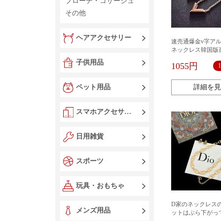
ブローチ・コサージュ
その他
ヘアアクセサリー
速売通爆金v字ア
ネックレス韓国版
レスネックレス三
子供用品
1055円
物卸売り
ペット用品
詳細を見
スマホアクセサリー
日用雑貨
スポーツ
玩具・おもちゃ
D家のネックレス
メンズ用品
ットはぶら下がっ