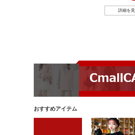
ント 華奢 カジ
ンプル オフィス
詳細を見
フト プレゼント 
ー 全2色 ホワ
ド ローズゴール
おすすめアイテム