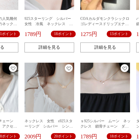
の人気幾何
925スターリング シルバー
COAカルダモンクラシックロ
のネックレ
女性 冷風 ネックレス シ
ゴレディースドリップエナメ
ェーンのフ
ルバー ダブルサークル レ
ルホワイトブラック三環ネッ
1789円
1275円
11ポイント
18ポイント
13ポイント
グの小さい
ディース 結婚式 プレゼント
クレスレディースC9446専門店
パーティー ジュエリー アクセ
品質鎖
サリー
る
詳細を見る
詳細を見る
重チェーン
ネックレス 女性 s925スタ
ｓ925シルバー ムーン ネッ
 アクセサ
ーリング シルバー シンプ
クレス 鎖骨チェーン ダイ
ファッション
ル 鎖骨チェーン 鎖骨ネッ
ヤモンド パールバー ゴールド
2009円
1789円
18ポイント
20ポイント
18ポイント
い エレガ
クレス プレゼント アクセサ
アクセサリー ジュエリー ゴー