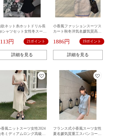
純欲ネット糸ホットドリル長
小香風ファッションスーツス
袖tシャツセット女性冬スーツ
カート秋冬洋気名媛気質高級
胸気質名媛上着2点セット
感ニットヒップスカート2点セ
2113円
1886円
21ポイント
19ポイント
ット女性
詳細を見る
詳細を見る
小香風ニットスーツ女性2024
フランス式小香風スーツ女性
秋冬ミディアムロング高級感
夏名媛気質重工スパンコール