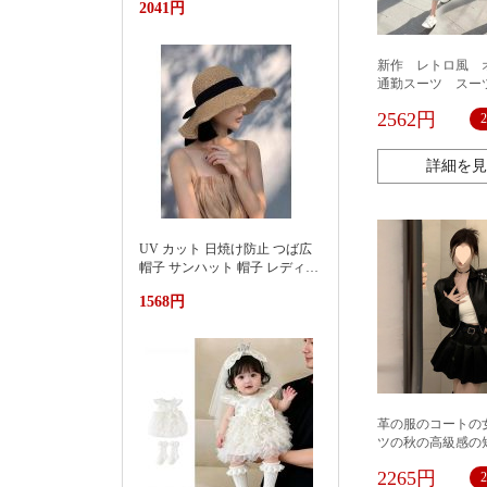
2041円
池遮阳蓬浮床充气浮排男女水
上漂浮躺椅加厚PVC游泳浮床
新作 レトロ風
通勤スーツ スー
の2点セット ロ
2562円
スーツジャケット
ジュアル 通勤 
トレッチ レディ
詳細を見
ッション
UV カット 日焼け防止 つば広
帽子 サンハット 帽子 レディー
ス 紫外線対策草帽女夏季洋气
1568円
好看防晒显脸小沙滩海边防紫
外线遮阳帽
革の服のコートの
ツの秋の高級感の
の高腰の小さい背
2265円
るギャルの百タッ