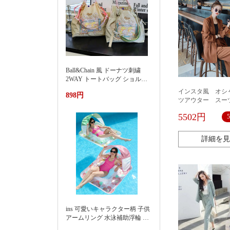
Ball&Chain 風 ドーナツ刺繍
2WAY トートバッグ ショルダ
ー紐付き 軽量ナイロンエコバ
インスタ風 オシ
898円
ッグ 大容量通勤カバン夏季新
ツアウター スー
款渐变刺绣防水尼龙包时尚百
ジャケット スー
搭通勤小众大容量单肩购物袋
5502円
ット 日常 カワ
女
ュアル シンプル
り 通学 通勤 
詳細を見
トレッチ レディ
ッション 全2色
ins 可愛いキャラクター柄 子供
アームリング 水泳補助浮輪 プ
ール 海水浴 水遊び 亚马逊 泳