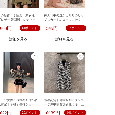
春の新作 学院風日系女性
裸の背中の透かし彫りのヒッ
ブレザー 韓国風 レティース
プスカートのスーツのセクシ
ファッション 婦人服 ゆっ
ーな知的な秘書の制服は服を
6088円
1545円
61ポイント
15ポイント
たりし上着 アパレル スー
誘惑して脱いで6608を免除し
ツ
ます。
詳細を見る
詳細を見る
スーツ女性2024秋冬新作小香
南油高定千鳥格双列ボタンス
風富家千金格子長袖ショート
ーツ馬甲気質英倫風は痩せて
コート高腰広脚半ズボン
います。
2022円
10139円
20ポイント
101ポイント