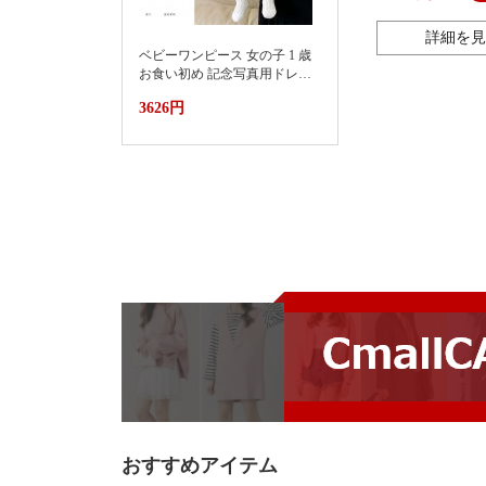
トの2つのセット
詳細を見
ベビーワンピース 女の子 1 歳
お食い初め 記念写真用ドレス
2026新款小月龄女宝宝百天抓
3626円
周礼服裙子婴儿夏装连衣裙蛋
糕蓬蓬裙
おすすめアイテム