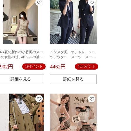
2024夏の新作の小香風のスー
インスタ風 オシャレ スー
ツの女性の甘いギャルの袖な
ツアウター スーツ スーツ
しの上着はやせています。
ジャケット スーツパンツ
1902円
4462円
19ポイント
45ポイント
セット購入可 日常 カワイ
イ カジュアル シンプル
ゆったり 通学 通勤 デー
詳細を見る
詳細を見る
ト ストレッチ レディー
ス ファッション