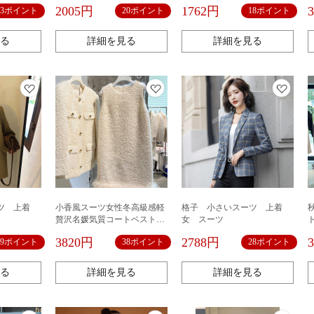
ンのブラウ
のスーツの単列はボタンを掛
ストライプのシャツjkを結んで
2005円
1762円
33ポイント
20ポイント
18ポイント
のスーツの
けて痩せています。
腰の高いスカートを締めま
in
す。
る
詳細を見る
詳細を見る
ーツ 上着
小香風スーツ女性冬高級感軽
格子 小さいスーツ 上着
贅沢名媛気質コートベストワ
女 スーツ
ンピース女神范両セット
3820円
2788円
39ポイント
38ポイント
28ポイント
る
詳細を見る
詳細を見る