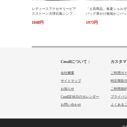
レディースアクセサリーピア
「人気商品」春夏ショルダ
スストーン大理石風シンプル
バッグ肩かけ無地かごバッ
エレガント3色
大容量出かけ
1048円
1973円
Cmallについて：
カスタマ
会社概要
ご利用ガ
サイトマップ
特定商取
お知らせ
ご利用規
Cmall定休日のカレンダー
プライバ
お問い合わせ
よくあるご
会