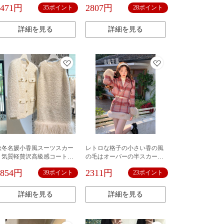
カーディガンコートベストワ
ベスト上着百合カジュアルパ
3471円
2807円
35ポイント
28ポイント
ンピース2点セット
ンツ
詳細を見る
詳細を見る
秋冬名媛小香風スーツスカー
レトロな格子の小さい香の風
ト気質軽贅沢高級感コート毛
の毛はオーバーの半スカート
羽立ちノースリーブワンピー
のスーツの単列はボタンを掛
3854円
2311円
39ポイント
23ポイント
ス2点セット女性
けて痩せています。
詳細を見る
詳細を見る