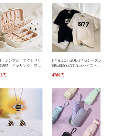
風 シンプル アクセサリ
F＊AR OF GOD F＊Gシーズン
収納箱 イヤリング 指
8複線ESSENTIALSハイストリ
 多機能 アクセサリーボ
ート1977アルファベットTシャ
33円
4780円
クス ジュエリーケース ジ
ツカップル半袖
エリーボックス 持ち運び
帯用 コンパクト 持ちやす
 小物入れ イアリン
 ピアス 首飾り アクセ
リー ケース