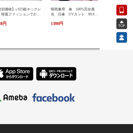
別価格】s 925銀ネックレ
晴雨兼用 傘 100%完全遮
 韓風ファッションでかわ
光 日傘 UVカット 99.9%
い 蜂ペンダント
紫外線対策 UVケア 折りたた
28円
1380円
み傘 遮光 遮熱 撥水 耐
風 軽量 熱中症対策 おし
ゃれ コンパクト かわいい
ト