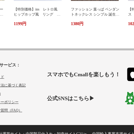
ー
【特別価格】ins レトロ風
ファッション 葉っぱ ペンダン
【特
グ
ヒップホップ風 リング シ
トネックレス シンプル 誕生日
ス
ンプルデザイン ファッショ
プレゼント 人気アクセサリー
い
1199円
1380円
10
ン 個性 s 925純銀 オーダ
レディースファッション 新作
ーメイド 指輪 女性 簡
ネックレス necklace ギフト プ
単 冷たい風 人差し指
レゼント
サービス：
スマホでもCmallを楽しもう！
イド
引法に基づく表記
約
公式SNSはこちら▶
シーポリシー
質問（FAQ）
社運営サイト：
中国製品仕入れ・卸売サイトC2J.jp
中国輸入事業支援サイ