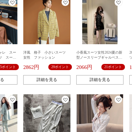
ャレ スー
洋風 格子 小さいスーツ
小香風スーツ女性2024夏の新
ツ スーツ
女性 ファッション
型ノースリーブギャルベスト
ツパンツセ
上着が痩せているお尻の短い
2862円
2066円
55ポイント
29ポイント
21ポイント
イイ カジ
スカート2点セット
 ゆった
デート ス
る
詳細を見る
詳細を見る
ース ファ