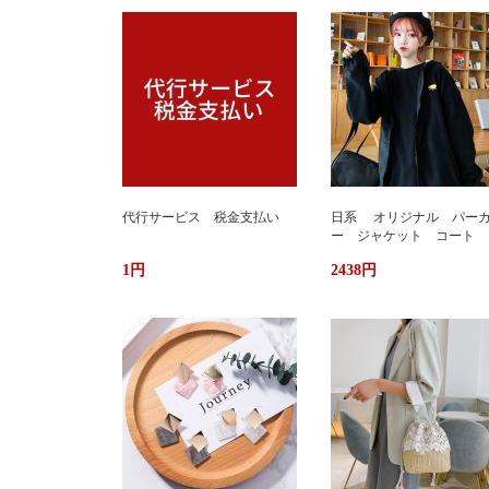
代行サービス 税金支払い
日系 オリジナル パー
ー ジャケット コート 
か ふわもこ ボアフリー
1円
2438円
ス ユニセックス 男女
ストリート おしゃれ