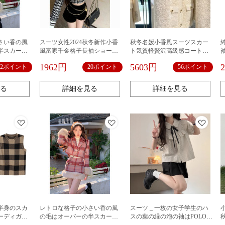
さい香の風
スーツ女性2024秋冬新作小香
秋冬名媛小香風スーツスカー
半スカート
風富家千金格子長袖ショート
ト気質軽贅沢高級感コート毛
ボタンを掛
コート高腰広脚半ズボン
羽立ちノースリーブワンピー
1962円
5603円
22ポイント
20ポイント
56ポイント
。
ス2点セット女性
る
詳細を見る
詳細を見る
半身のスカ
レトロな格子の小さい香の風
スーツ _ 一枚の女子学生のハ
ーディガン
の毛はオーバーの半スカート
スの葉の縁の泡の袖はPOLOの