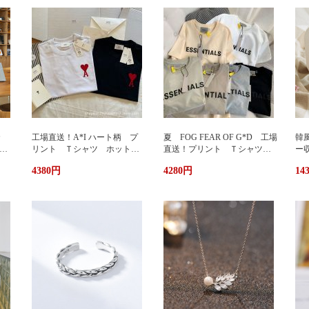
カ
工場直送！A*I ハート柄 プ
夏 FOG FEAR OF G*D 工場
韓
暖
リント Ｔシャツ ホットプ
直送！プリント Ｔシャツ
ー
リント 半袖 男女兼用 ユ
ホットプリント 半袖 男女
輪
4380円
4280円
14
兼用
ニセックス おしゃれ スト
兼用 ユニセックス おしゃ
ッ
リート ブランドＴシャツ
れ ストリート ブランドＴ
ュ
シャツ
携
い
グ
サ