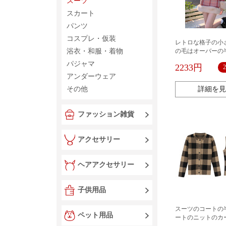
スーツ
スカート
パンツ
コスプレ・仮装
レトロな格子の小
浴衣・和服・着物
の毛はオーバーの
のスーツの単列は
パジャマ
2233円
けて痩せています
アンダーウェア
その他
詳細を見
ファッション雑貨
アクセサリー
ヘアアクセサリー
子供用品
スーツのコートの
ペット用品
ートのニットのカ