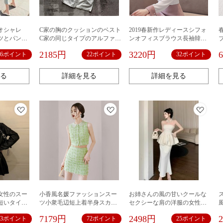
 オシャレ
C家の胸のクッションのベスト
2019春新作レディースシフォ
ツとパンツ
C家の同じタイプのアルファベ
ンオフィスブラウス長袖韓国
ングパンツ
ットの刺繍のスーツのズボン
トップス上着
2185円
3220円
26ポイント
22ポイント
32ポイント
 日常 カ
デート ス
ース ファ
る
詳細を見る
詳細を見る
女性のスー
小香風名媛ファッションスー
お姉さんの風の甘いクールな
短いタイプ
ツ小衆毛辺短上着半身スカー
セクシーな肩の洋服の女性の
はやせてい
ト二点セット春夏新作女
夏のギャルの胸の上着の半身
7179円
2498円
23ポイント
72ポイント
25ポイント
クのスカー
のスカートの2つの式のスーツ