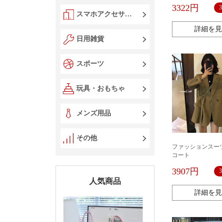
のスカートのズボ
3322円
ニーの紋様の女性
スマホアクセサリー
秋の3つのセットのl
詳細を見
日用雑貨
スポーツ
玩具・おもちゃ
メンズ用品
その他
ファッションス
コート
3907円
人気商品
詳細を見