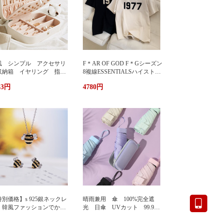
風 シンプル アクセサリ
F＊AR OF GOD F＊Gシーズン
収納箱 イヤリング 指
8複線ESSENTIALSハイストリ
 多機能 アクセサリーボ
ート1977アルファベットTシャ
33円
4780円
クス ジュエリーケース ジ
ツカップル半袖
エリーボックス 持ち運び
帯用 コンパクト 持ちやす
 小物入れ イアリン
 ピアス 首飾り アクセ
リー ケース
別価格】s 925銀ネックレ
晴雨兼用 傘 100%完全遮
 韓風ファッションでかわ
光 日傘 UVカット 99.9%
い 蜂ペンダント
紫外線対策 UVケア 折りたた