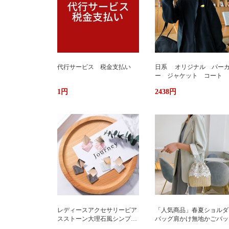
代行サービス 税金支払い
日系 オリジナル パー
ー ジャケット コート 
か ふわもこ ボアフリー
1円
2438円
ス ユニセックス 男女
ストリート おしゃれ
レディースアクセサリーピア
「人気商品」春夏ショルダ
スストーン大理石風シンプル
バッグ肩かけ無地かごバッ
エレガント3色
大容量出かけ