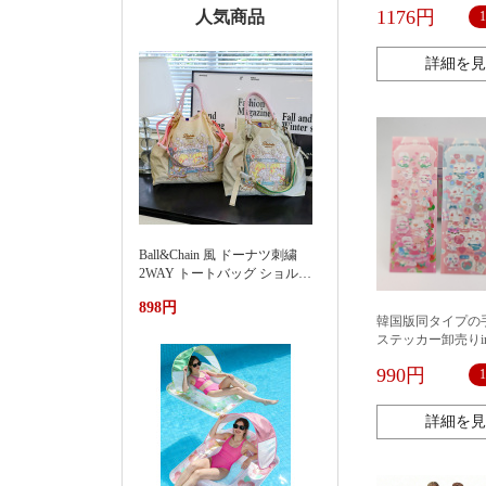
ス、冷蔵庫、携帯
1176円
人気商品
ド、ギター、コン
ー、水筒、ステッ
用デコレーション
詳細を見
Ball&Chain 風 ドーナツ刺繍
2WAY トートバッグ ショルダ
ー紐付き 軽量ナイロンエコバ
898円
ッグ 大容量通勤カバン夏季新
韓国版同タイプの
款渐变刺绣防水尼龙包时尚百
ステッカー卸売りi
搭通勤小众大容量单肩购物袋
ャラクターかわい
女
990円
カードのステッカ
詳細を見