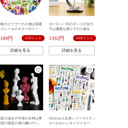
50枚のピクサーの人物は落書
ヨーロッパ式のダンスの女の
きのシールのギターのスーツ
子は優雅な踊り子の人物を飾
ケースのdiy防水を集めて絵を
ってファッションの誕生日の
1189円
1392円
12ポイント
14ポイント
貼ってクロスボーダーの正規
贈り物を飾っています。
版の授権を貼ります。
詳細を見る
詳細を見る
北欧の淑女の半身の女神は事
Infeel.me人生海シリーズステッ
務室の寝室の酒の棚のサンプ
カーかわいいキャラクター手