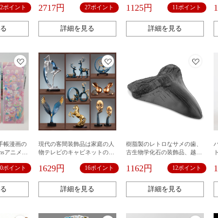
電話、パッ
ャビネットを飾ってオフィス
の手帳カード文房具シール卸
2717円
1125円
12ポイント
27ポイント
11ポイント
ピュータ
の芸術ヨガを飾って油絵の女
売り
カー、手帳
性を飾っています。
る
詳細を見る
詳細を見る
手帳漫画の
現代の客間装飾品は家庭の人
樹脂製のレトロなサメの歯、
nsアニメキ
物テレビのキャビネットのテ
古生物学化石の装飾品、越境
いレーザー
ーブルの寝室の柔らかい装飾
供給、ハロウィーンギフト、
1629円
1162円
10ポイント
16ポイント
12ポイント
ー
工芸品を飾っています。
コレクション品、恐竜の爪
る
詳細を見る
詳細を見る