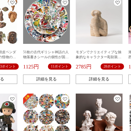
樹皮ペンダ
51枚の古代ギリシャ神話の人
モダンでクリエイティブな抽
の怪物の
物落書きシールの個性が国境
象的なキャラクター彫刻装飾
イースター
を越えたレトロな人物が携帯
品夢モデルルーム研究室ソフ
1125円
2785円
13ポイント
11ポイント
28ポイント
ブ装飾品
電話のノートシールを飾って
ト装飾装飾ホーム装飾品リビ
いる
ングルーム
る
詳細を見る
詳細を見る