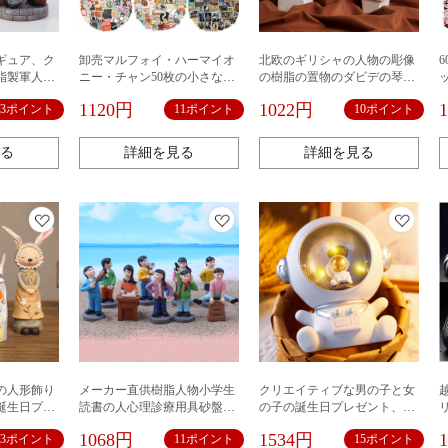
ギュア、ク
卸売マルフォイ・ハーマイオ
北欧のギリシャの人物の彫像
脂製軍人置
ニー・チャン50枚の小さな魔
の樹脂の置物のダビデの琴の
ケーキパー
法アカデミーハンドブックス
女性の美術の画室のスケッチ
1120円
1022円
13ポイント
11ポイント
10ポイント
グデコレー
テッカー漫画キャラクターコ
の写生の芸術の静物の置物
レクションステッカーハリー
ポッター
る
詳細を見る
詳細を見る
の人形飾り
メーカー直供樹脂人物小学生
クリエイティブな男の子と女
誕生日プレ
読書の人心理診療用具砂盤部
の子の誕生日プレゼント、宇
ームワイン
品跳馬弾弓
宙飛行士のナイトライト、貯
1068円
1534円
13ポイント
11ポイント
15ポイント
装飾品クリ
金箱、ギフト、宇宙飛行士の