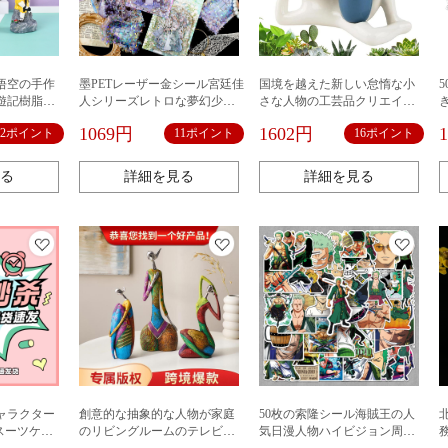
悟空の手作
墨PETレーザー金シール宮廷佳
国境を越えた新しい怠惰な小
遊記樹脂置
人シリーズレトロな夢幻少女
さな人物の工芸品クリエイテ
人物手帳素材シール
ィブホームデスクトップ笑顔
1069円
1602円
12ポイント
11ポイント
16ポイント
多肉植物の花の鉢の装飾品
る
詳細を見る
詳細を見る
ャラクター
創意的な抽象的な人物が家庭
50枚の索隆シール海賊王の人
スーツケー
のリビングルームのテレビキ
気日漫人物ハイビジョン周辺