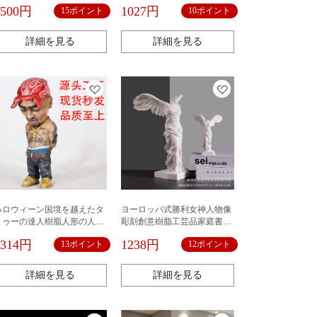
ルの部屋の人物の顔写真を飾
帐diy素材ステッカー
1500円
1027円
15ポイント
10ポイント
って飾っています。
詳細を見る
詳細を見る
ハロウィーン国境を越えたタ
ヨーロッパ式勝利女神人物像
トゥーの達人樹脂人形の人物
彫刻創意樹脂工芸品家庭書斎
が樹脂工芸品のタトゥー師サ
見本室装飾置物
1314円
1238円
13ポイント
12ポイント
ングラスの装飾品を飾ってい
る
詳細を見る
詳細を見る