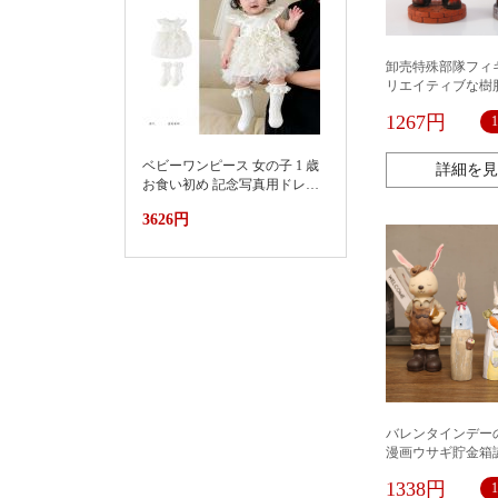
卸売特殊部隊フィ
リエイティブな樹
物、車内装飾品、
1267円
ティー用ベーキン
ション
ベビーワンピース 女の子 1 歳
詳細を見
お食い初め 記念写真用ドレス
2026新款小月龄女宝宝百天抓
3626円
周礼服裙子婴儿夏装连衣裙蛋
糕蓬蓬裙
バレンタインデー
漫画ウサギ貯金箱
ゼントリビングル
1338円
キャビネット家の