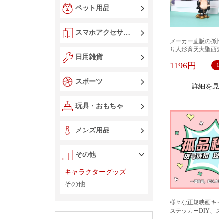
ペット用品
スマホアクセサリー
メーカー直販の孫
り人形斉天大聖西
日用雑貨
物工芸品アニメ
1196円
スポーツ
詳細を見
玩具・おもちゃ
メンズ用品
その他
キャラクターグッズ
その他
様々な正規映画キ
ステッカーDIY、