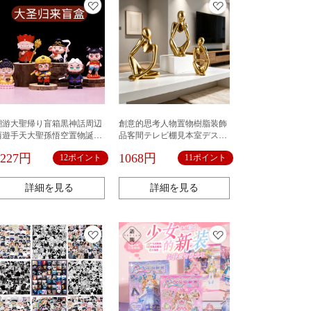
潮游大聖帰り盲箱黒神話周辺
創意的思考人物置物樹脂装飾
西遊手天大聖孫悟空置物誕生
品客間テレビ棚見本室デスク
日プレゼント
トップ抽象人物芸術品
1227円
1068円
12ポイント
11ポイント
詳細を見る
詳細を見る