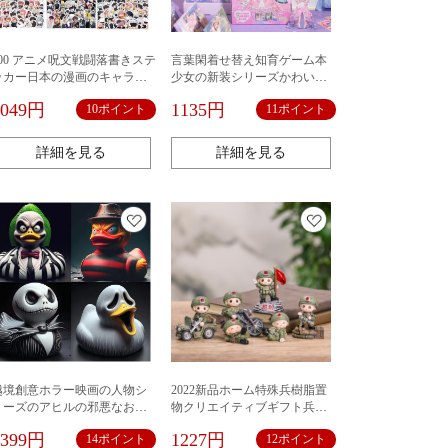
600 アニメ呪文戦闘落書きステ
言葉閑着せ替え知育ゲーム本
ッカー日本の漫画のキャラク
少女の新装シリーズかわいい
ターモデルハンドブック携帯
キャラクター学生手帳玩具本
1049円
1135円
10ポイント
11ポイント
電話ケーススーツケース装飾
ステッカー
詳細を見る
詳細を見る
越境創意ホラー映画の人物シ
2022新品ホーム特殊兵樹脂置
リーズのアヒルの邪悪なおか
物クリエイティブギフト兵兄
しなアヒルのパーティーのデ
玄関オフィス玄関装飾品
1399円
1227円
14ポイント
12ポイント
スクトップの樹脂の置物