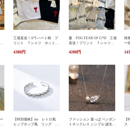
カ
工場直送！A*I ハート柄 プ
夏 FOG FEAR OF G*D 工場
韓
暖
リント Ｔシャツ ホットプ
直送！プリント Ｔシャツ
ー
リント 半袖 男女兼用 ユ
ホットプリント 半袖 男女
輪
4380円
4280円
14
兼用
ニセックス おしゃれ スト
兼用 ユニセックス おしゃ
ッ
リート ブランドＴシャツ
れ ストリート ブランドＴ
ュ
シャツ
携
い
グ
サ
ー
【特別価格】ins レトロ風
ファッション 葉っぱ ペンダン
【特
グ
ヒップホップ風 リング シ
トネックレス シンプル 誕生日
ス
ンプルデザイン ファッショ
プレゼント 人気アクセサリー
い