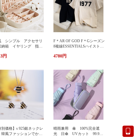
風 シンプル アクセサリ
F＊AR OF GOD F＊Gシーズン
収納箱 イヤリング 指
8複線ESSENTIALSハイストリ
 多機能 アクセサリーボ
ート1977アルファベットTシャ
33円
4780円
クス ジュエリーケース ジ
ツカップル半袖
エリーボックス 持ち運び
帯用 コンパクト 持ちやす
 小物入れ イアリン
 ピアス 首飾り アクセ
リー ケース
別価格】s 925銀ネックレ
晴雨兼用 傘 100%完全遮
 韓風ファッションでかわ
光 日傘 UVカット 99.9%
い 蜂ペンダント
紫外線対策 UVケア 折りたた