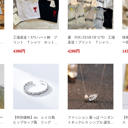
カ
工場直送！A*I ハート柄 プ
夏 FOG FEAR OF G*D 工場
韓
暖
リント Ｔシャツ ホットプ
直送！プリント Ｔシャツ
ー
リント 半袖 男女兼用 ユ
ホットプリント 半袖 男女
輪
4380円
4280円
14
兼用
ニセックス おしゃれ スト
兼用 ユニセックス おしゃ
ッ
リート ブランドＴシャツ
れ ストリート ブランドＴ
ュ
シャツ
携
い
グ
サ
ー
【特別価格】ins レトロ風
ファッション 葉っぱ ペンダン
【特
グ
ヒップホップ風 リング シ
トネックレス シンプル 誕生日
ス
ンプルデザイン ファッショ
プレゼント 人気アクセサリー
い