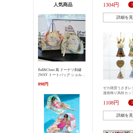
ャラクター手帳貼
1304円
人気商品
詳細を見
Ball&Chain 風 ドーナツ刺繍
2WAY トートバッグ ショルダ
ー紐付き 軽量ナイロンエコバ
898円
ッグ 大容量通勤カバン夏季新
ゼカ雑货うさぎレ
款渐变刺绣防水尼龙包时尚百
漫画饰り风铃カッ
搭通勤小众大容量单肩购物袋
レンタインプレゼ
女
1108円
ップ
詳細を見