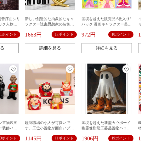
雨音序曲シリ
新しい創造的な抽象的なキャ
国境を越えた販売品 6枚入り/
ック人物素
ラクター読書思想家の装飾品
パック 漫画キャラクター美女
ラージュ
リビングルーム研究ワインキ
プリンセスの顔変更ステッカ
1663円
972円
11ポイント
17ポイント
10ポイント
ャビネットアクセサリー工芸
ー 女の子が好きな親子インタ
品樹脂装飾品
ラクティブステッカー
る
詳細を見る
詳細を見る
ン置物映画
鐘防職場の小人が可愛いで
国境を越えた新型カウボーイ
ー装飾ハロ
す。工位小置物が面白いプレ
幽霊像樹脂工芸品置物ハロウ
樹脂工芸品
ゼントを作ります。
ィーン装飾品ホームデスクト
1145円
1906円
13ポイント
11ポイント
19ポイント
ップ装飾品