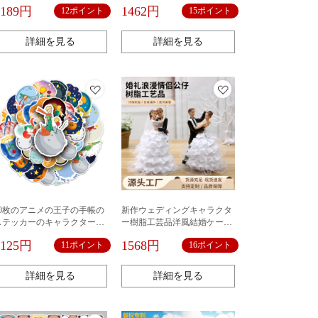
置物
刻の事務室の客間の彫刻の芸
1189円
1462円
12ポイント
15ポイント
術品の装飾品のクロスボーダ
ー
詳細を見る
詳細を見る
50枚のアニメの王子の手帳の
新作ウェディングキャラクタ
ステッカーのキャラクターは
ー樹脂工芸品洋風結婚ケーキ
絵の携帯の携帯のケースのノ
飾り人形結婚式ロマンチック
1125円
1568円
11ポイント
16ポイント
ートのスーツケースの装飾の
カップル人形
防水を貼ります。
詳細を見る
詳細を見る