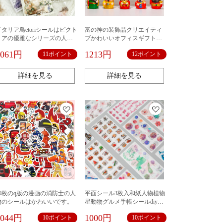
イタリア鳥etoriシールはビクト
富の神の装飾品クリエイティ
リアの優雅なシリーズの人物
ブかわいいオフィスギフトフ
の手帳diy素材の装飾を30枚貼
ルセット新しいギフト新年デ
1061円
1213円
11ポイント
12ポイント
っています。
スクトップ装飾樹脂工芸品
詳細を見る
詳細を見る
60枚のq版の漫画の消防士の人
平面シール3枚入和紙人物植物
物のシールはかわいいです。
星動物グルメ手帳シールdiy素
材貼り絵卸売り
1044円
1000円
10ポイント
10ポイント