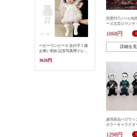
陌墨PETシール包
ーズ文芸ロマンチ
材手帳diy造景コ
1068円
ベビーワンピース 女の子 1 歳
詳細を見
お食い初め 記念写真用ドレス
2026新款小月龄女宝宝百天抓
3626円
周礼服裙子婴儿夏装连衣裙蛋
糕蓬蓬裙
越境新品ハロウィ
ホラーキャラクタ
ウィーン創意置物
1298円