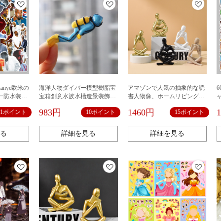
anye欧米の
海洋人物ダイバー模型樹脂宝
アマゾンで人気の抽象的な読
ー防水装飾
宝箱創意水族水槽造景装飾置
書人物像、ホームリビングの
ース手帳シ
物
本棚やデスクトップに飾る樹
983円
1460円
11ポイント
10ポイント
15ポイント
脂工芸品
る
詳細を見る
詳細を見る