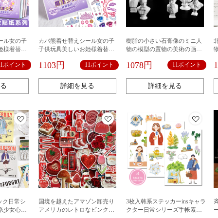
ール女の子
カバ熊着せ替えシール女の子
樹脂の小さい石膏像のミニ人
姫様着替え
子供玩具美しいお姫様着替え
物の模型の置物の美術の画室
物化粧
シール漫画古風人物化粧
の教具の絵画のスケッチの顔
1103円
1078円
11ポイント
11ポイント
11ポイント
写真の西洋の人物
る
詳細を見る
詳細を見る
ンチック日常シ
国境を越えたアマゾン卸売り
3枚入韩系ステッカーinsキャラ
系少女心キ
アメリカのレトロなピンク系
クター日常シリーズ手帐素材