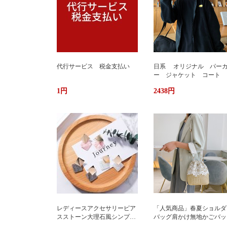
代行サービス 税金支払い
日系 オリジナル パー
ー ジャケット コート 
か ふわもこ ボアフリー
1円
2438円
ス ユニセックス 男女
ストリート おしゃれ
レディースアクセサリーピア
「人気商品」春夏ショルダ
スストーン大理石風シンプル
バッグ肩かけ無地かごバッ
エレガント3色
大容量出かけ