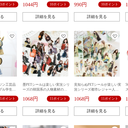
り
60枚の人物の顔の手の帳簿の
ステッカーパック塩系コラー
1044円
990円
13ポイント
10ポイント
10ポイント
ステッカーの漫画のかわいい
ジュ水彩风
落書き
る
詳細を見る
詳細を見る
ジン工芸品
墨PETシールは楽しい実況シリ
見知らぬPETシールが楽しい実
プル学生バ
ーズの韓国系の人物素材の手
況シリーズ都市レジャー人物
ントストラ
帳谷美の装飾を包んで底を打
テーマの手帳素材30枚6種類
1068円
1068円
11ポイント
11ポイント
11ポイント
って防水して貼ります。
る
詳細を見る
詳細を見る