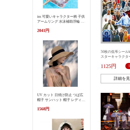
ins 可愛いキャラクター柄 子供
アームリング 水泳補助浮輪 プ
ール 海水浴 水遊び 亚马逊 泳
2041円
池遮阳蓬浮床充气浮排男女水
上漂浮躺椅加厚PVC游泳浮床
50枚の侃爷シールk
スターキャラクタ
保温カップ収納ケ
1125円
ール
詳細を見
UV カット 日焼け防止 つば広
帽子 サンハット 帽子 レディー
ス 紫外線対策草帽女夏季洋气
1568円
好看防晒显脸小沙滩海边防紫
外线遮阳帽