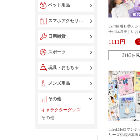
ペット用品
スマホアクセサリー
カバ熊着せ替えシ
子供玩具美しいお
日用雑貨
シール漫画古風人
1111円
スポーツ
詳細を見
玩具・おもちゃ
メンズ用品
その他
キャラクターグッズ
その他
Infeel.Meロマ
リーズ粘着紙本塩