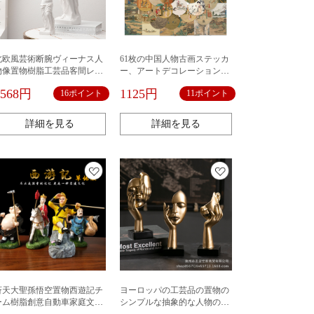
北欧風芸術断腕ヴィーナス人
61枚の中国人物古画ステッカ
物像置物樹脂工芸品客間レス
ー、アートデコレーション、
トランスケッチ彫刻
ノート、水筒、冷蔵庫用ステ
1568円
1125円
16ポイント
11ポイント
ッカー、かわいい手帳用ステ
ッカー
詳細を見る
詳細を見る
斉天大聖孫悟空置物西遊記チ
ヨーロッパの工芸品の置物の
ーム樹脂創意自動車家庭文化
シンプルな抽象的な人物の彫