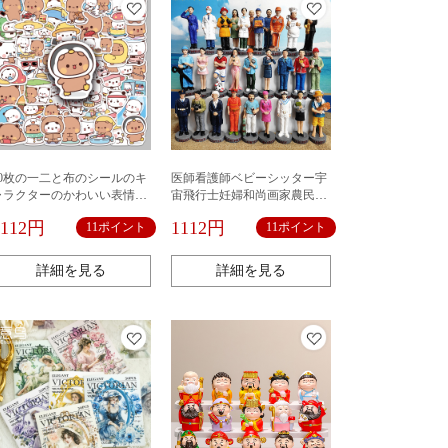
60枚の一二と布のシールのキ
医師看護師ベビーシッター宇
ャラクターのかわいい表情の
宙飛行士妊婦和尚画家農民音
包みの防水の装飾のコンピュ
楽家空姉職業人物砂具
1112円
1112円
11ポイント
11ポイント
ータのコップのシールの卸売
り
詳細を見る
詳細を見る