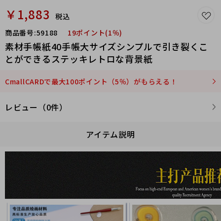
￥1,883
税込
商品番号:
59188
19ポイント(1％)
素材手帳紙40手帳大サイズシンプルで引き裂くこ
とができるステッキレトロな背景紙
CmallCARDで最大100ポイント（5％）がもらえる！
レビュー（0件）
アイテム説明