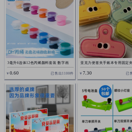
3毫升6连体12色丙烯颜料套装 数字画
亚克力便签夹手账本专用固定
石膏墙绘风筝填色颜料条
夹封口夹零食收纳卡通可爱女
0.60
7.30
￥
已售出
1100
件
￥
已