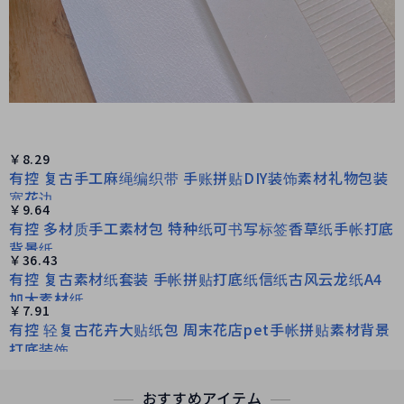
￥8.29
有控 复古手工麻绳编织带 手账拼贴DIY装饰素材礼物包装
宽花边
￥9.64
有控 多材质手工素材包 特种纸可书写标签香草纸手帐打底
背景纸
￥36.43
有控 复古素材纸套装 手帐拼贴打底纸信纸古风云龙纸A4
加大素材纸
￥7.91
有控 轻复古花卉大贴纸包 周末花店pet手帐拼贴素材背景
打底装饰
おすすめアイテム