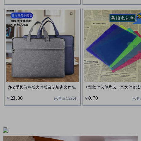
办公手提资料袋文件袋会议培训文件包
L型文件夹单片夹二页文件套透
男女工务包公文包收纳电脑包
单页夹A3 A4A5画纸图纸袋加
23.80
0.70
￥
已售出
1330
件
￥
已售