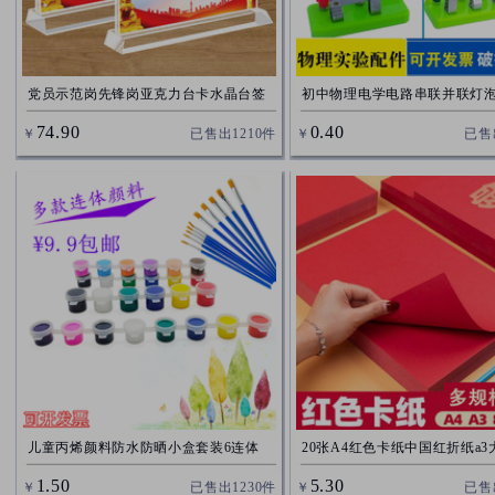
党员示范岗先锋岗亚克力台卡水晶台签
初中物理电学电路串联并联灯
展示牌岗位牌高档党建桌牌
灯座单刀单掷双掷开关电池盒
74.90
0.40
￥
已售出
1210
件
￥
已售
儿童丙烯颜料防水防晒小盒套装6连体
20张A4红色卡纸中国红折纸a
12色diy绘画涂鸦石头画石膏画
卡纸4k大张双面红色8k手工纸
1.50
5.30
￥
已售出
1230
件
￥
已售