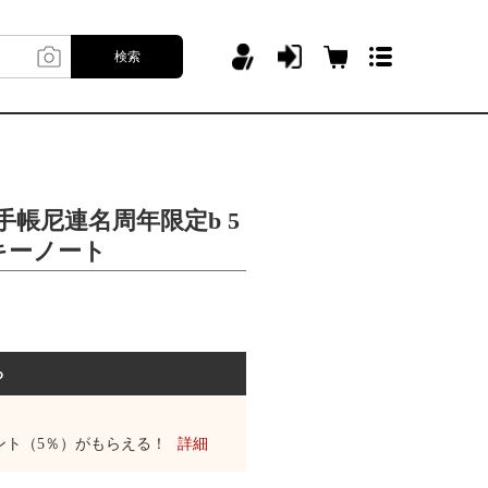
検索
手帳尼連名周年限定b 5
キーノート
る
ント（5％）がもらえる！
詳細