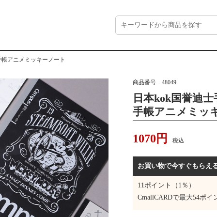
5手帳アニメミッキーノート
商品番号
48049
日本kok国誉迪士
手帳アニメミッ
1070
円
税込
お買い物で今すぐもらえ
11
ポイント（1％）
CmallCARDで最大
54
ポイ