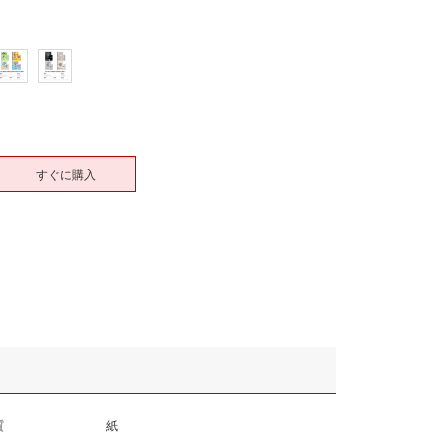
すぐに購入
質
紙