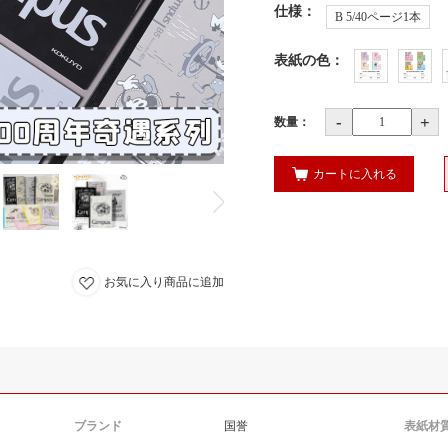
仕様
：
B 5/40ページ1本
表紙の色
：
-
+
数量：
カートに入れる
お気に入り商品に追加
ブランド
国誉
表紙材