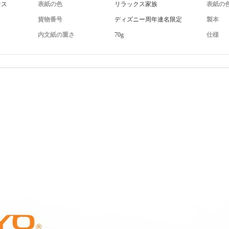
セス
表紙の色
リラックス家族
表紙の
貨物番号
ディズニー周年連名限定
製本
内文紙の重さ
70g
仕様