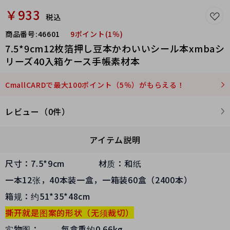
￥933
税込
商品番号:
46601
9ポイント(1％)
7.5*9cm12枚箔押し豆本かわいいシール本xmbaシ
リーズ40入箱ケース手帳素材本
CmallCARDで最大100ポイント（5％）がもらえる！
レビュー（0件）
アイテム説明
尺寸：7.5*9cm 材质：和纸
一本12张，40本装一盒，一箱装60盒（2400本）
箱规：约51*35*48cm
撕开就是图案的形状（无须
裁切）
实物图： 每盒重约0.66kg