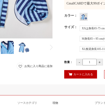
CmallCARDで最大
99
ポイ
カラー
：
サイズ
：
XSは身長65-75 
M身長85～95 c
XL推奨身長105-115
-
+
数量：
お気に入り商品に追加
カートに入れる
ソースカテゴリ
現物
ブラン