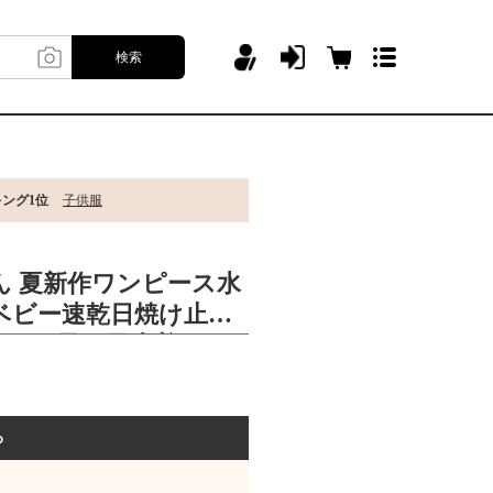
検索
キング1位
子供服
ん 夏新作ワンピース水
sベビー速乾日焼け止め
ウェア男の子水着
る