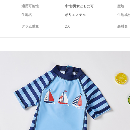
適用可能性
中性/男女ともに可
産地
生地名
ポリエステル
生地成
グラム重量
200
裏材名