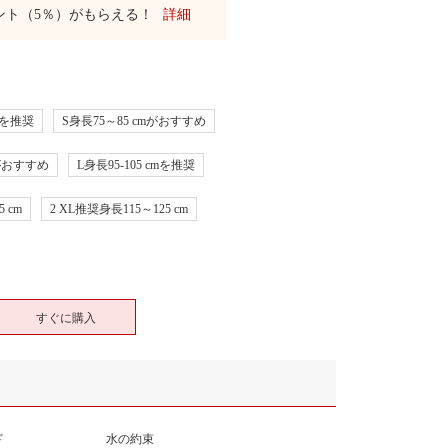
ント（5％）がもらえる！
詳細
cmを推奨
S身長75～85 cmがおすすめ
mがおすすめ
L身長95-105 cmを推奨
 cm
2 XL推奨身長115～125 cm
すぐに購入
ド
水の約束