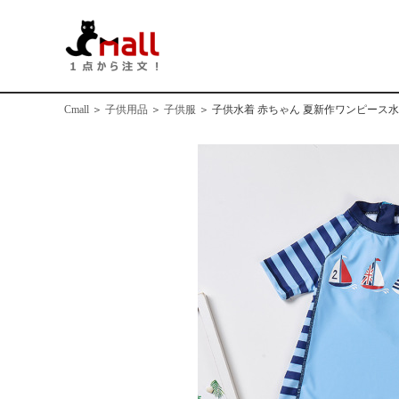
Cmall
＞
子供用品
＞
子供服
＞
子供水着 赤ちゃん 夏新作ワンピース