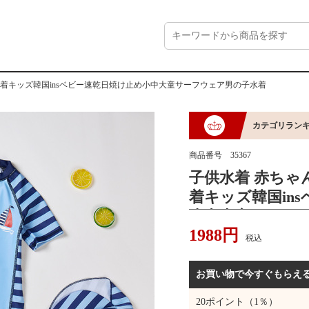
水着キッズ韓国insベビー速乾日焼け止め小中大童サーフウェア男の子水着
カテゴリラン
商品番号
35367
子供水着 赤ちゃ
着キッズ韓国in
小中大童サーフ
1988
円
税込
お買い物で今すぐもらえ
20
ポイント（1％）