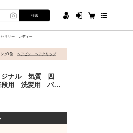
検索
クセサリー レディー
キング1位
ヘアピン・ヘアクリップ
リジナル 気質 四
普段用 洗髪用 バン
アアクセサリー レデ
る