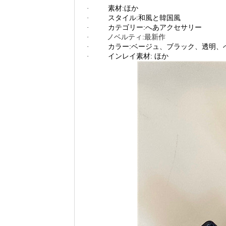
·
素材
:
ほか
·
スタイル
:
和風と韓国風
·
カテゴリー
:
へあアクセサリー
·
ノベルティ
:
最新作
·
カラー
:
ベージュ、ブラック、透明、
·
インレイ素材
:
ほか