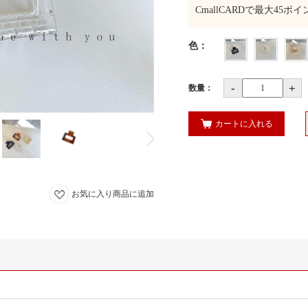
CmallCARDで最大
45
ポイ
色
：
-
+
数量：
カートに入れる
お気に入り商品に追加