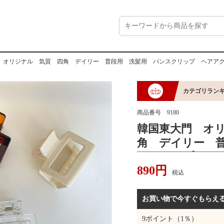
 オリジナル 気質 四角 デイリー 普段用 洗髪用 バンスクリップ ヘアア
カテゴリラン
商品番号
9180
韓国東大門 オ
角 デイリー 
スクリップ ヘ
890
円
ィー
税込
お買い物で今すぐもらえ
9
ポイント（1％）