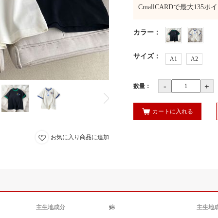
CmallCARDで最大
135
ポイ
カラー
：
サイズ
：
A1
A2
-
+
数量：
カートに入れる
お気に入り商品に追加
主生地成分
綿
主生地成