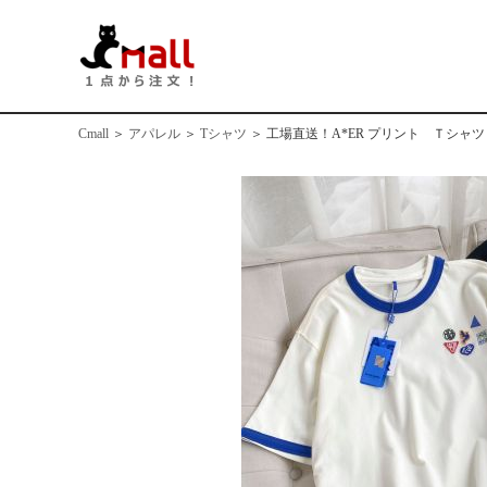
Cmall
＞
アパレル
＞
Tシャツ
＞
工場直送！A*ER プリント Ｔシ