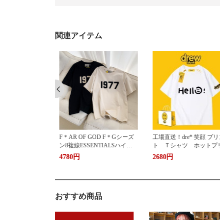
関連アイテム
 GOD F＊Gシーズ
工場直送！dre* 笑顔 プリン
工場直送！A*ER プリ
ENTIALSハイス
ト Ｔシャツ ホットプリン
くま柄 Ｔシャツ ホッ
77アルファベット
ト 半袖 男女兼用 ユニセ
リント 半袖 男女兼用
2680円
3180円
ップル半袖
ックス おしゃれ ストリー
ニセックス おしゃれ 
ト ブランドＴシャツ
リート ブランドＴシャ
おすすめ商品