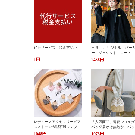
代行サービス 税金支払い
日系 オリジナル パー
ー ジャケット コート 
か ふわもこ ボアフリー
1円
2438円
ス ユニセックス 男女
ストリート おしゃれ
レディースアクセサリーピア
「人気商品」春夏ショルダ
スストーン大理石風シンプル
バッグ肩かけ無地かごバッ
エレガント3色
大容量出かけ
1048円
1973円