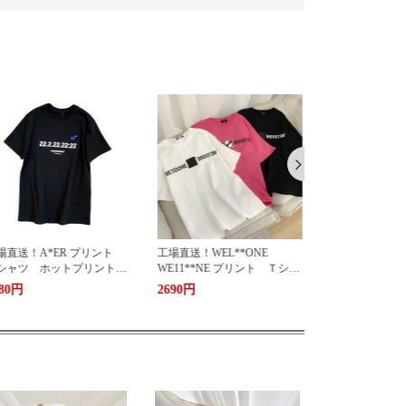
場直送！WEL**ONE
工場直送！WE**DONE
工場直送！WEL
E11**NE プリント Ｔシャ
WE11DONE プリント Ｔシ
WE11**NE
 ホットプリント 半袖
ャツ ホットプリント 半
ツ ホットプ
690円
2680円
2980円
女兼用 oversize ユニセッ
袖 男女兼用 ユニセック
男女兼用 over
ス おしゃれ ストリー
ス おしゃれ ストリート
クス おしゃ
 ブランドＴシャツ
ブランドＴシャツ
ト ブランド