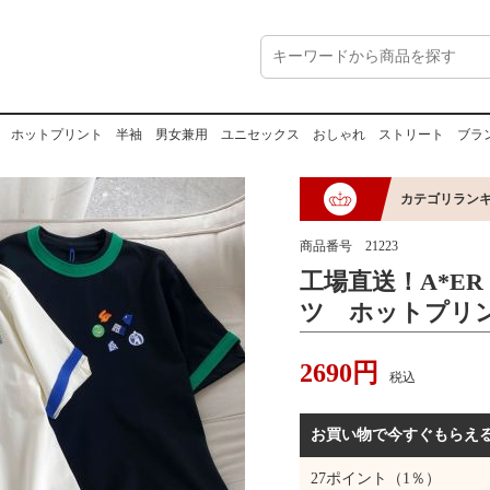
ャツ ホットプリント 半袖 男女兼用 ユニセックス おしゃれ ストリート ブラ
カテゴリラン
商品番号
21223
工場直送！A*E
ツ ホットプリ
用 ユニセック
2690
円
ート ブランド
税込
お買い物で今すぐもらえ
27
ポイント（1％）