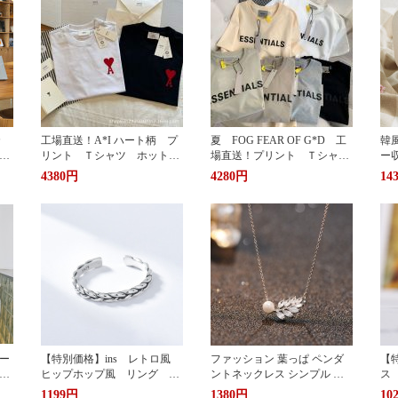
カ
工場直送！A*I ハート柄 プ
夏 FOG FEAR OF G*D 工
韓
暖
リント Ｔシャツ ホットプ
場直送！プリント Ｔシャ
ー
リント 半袖 男女兼用 ユ
ツ ホットプリント 半袖
輪
4380円
4280円
14
兼用
ニセックス おしゃれ スト
男女兼用 ユニセックス お
ッ
リート ブランドＴシャツ
しゃれ ストリート ブラン
ュ
ドＴシャツ
携
い
グ
サ
ー
【特別価格】ins レトロ風
ファッション 葉っぱ ペンダ
【特
グ
ヒップホップ風 リング シ
ントネックレス シンプル 誕
ス
ンプルデザイン ファッショ
生日プレゼント 人気アクセサ
い
1199円
1380円
10