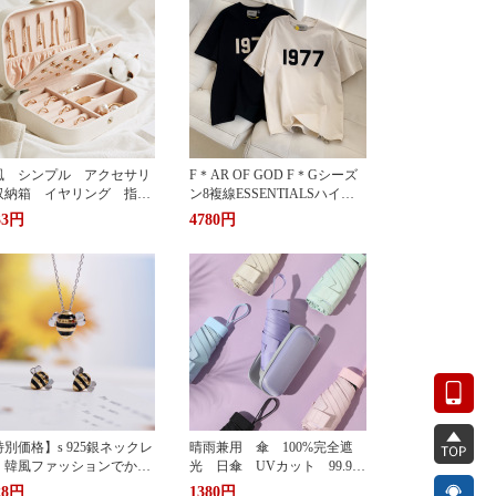
風 シンプル アクセサリ
F＊AR OF GOD F＊Gシーズ
収納箱 イヤリング 指
ン8複線ESSENTIALSハイス
 多機能 アクセサリーボ
トリート1977アルファベット
33円
4780円
クス ジュエリーケース ジ
Tシャツカップル半袖
エリーボックス 持ち運び
帯用 コンパクト 持ちやす
 小物入れ イアリン
 ピアス 首飾り アクセ
リー ケース
別価格】s 925銀ネックレ
晴雨兼用 傘 100%完全遮
 韓風ファッションでかわ
光 日傘 UVカット 99.9%
い 蜂ペンダント
紫外線対策 UVケア 折りた
28円
1380円