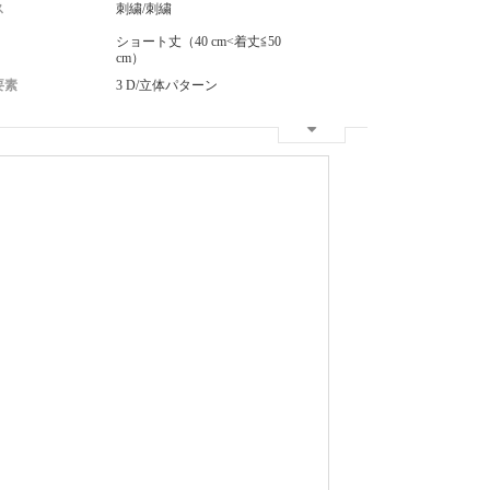
ス
刺繍/刺繍
ショート丈（40 cm<着丈≦50
cm）
要素
3 D/立体パターン