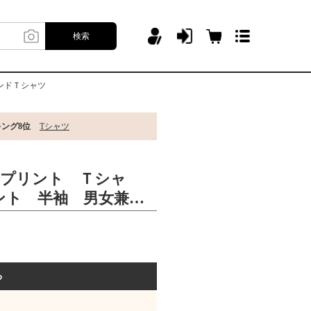
検索
ンドＴシャツ
キング8位
Tシャツ
R プリント Ｔシャ
ント 半袖 男女兼
ス おしゃれ ストリ
Ｔシャツ
る