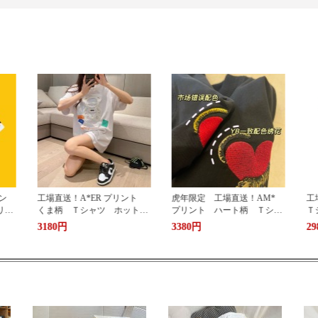
ント
虎年限定 工場直送！AM*
工場直送！A*ER プリント
工
トプ
プリント ハート柄 Ｔシャ
Ｔシャツ ホットプリント
W
 ユ
ツ ホットプリント 半袖
半袖 男女兼用 ユニセック
ツ
3380円
2980円
2
スト
男女兼用 ユニセックス お
ス おしゃれ ストリート
男
ツ
しゃれ ストリート ブラン
ブランドＴシャツ
ク
ドＴシャツ
ト