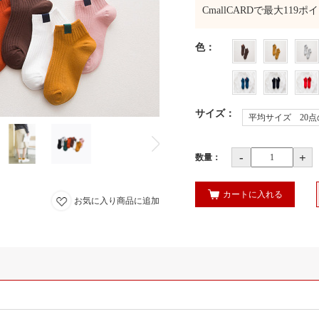
CmallCARDで最大
119
ポイ
色
：
サイズ
：
平均サイズ 20
-
+
数量：
カートに入れる
お気に入り商品に追加