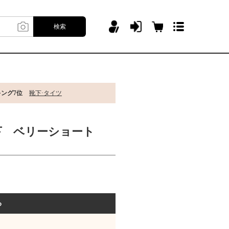
検索
キング7位
靴下·タイツ
下 ベリーショート
る