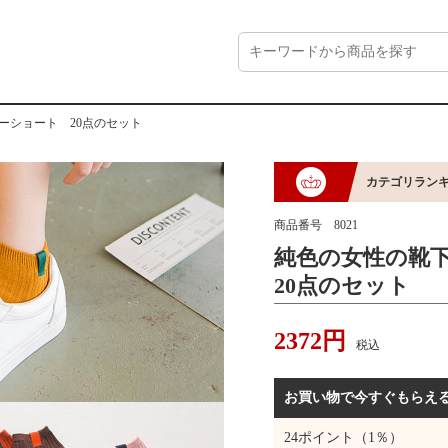
ーショート 20点のセット
カテゴリラン
商品番号
8021
純色の女性の靴
20点のセット
2372
円
税込
お買い物で今すぐもらえ
24
ポイント（1％）