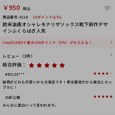
￥950
税込
商品番号:
3218
10ポイント(1％)
欧米油画オシャレモナリザソックス靴下新作デザ
インふくらはぎ人気
CmallCARDで最大100ポイント（5％）がもらえる！
レビュー（3件）
総合評価：
693125***
絵柄がどれも可愛いから大満足です！男女兼用だから彼氏とカッ
プルに！
ID非公開
みんなに面白いって言われます。