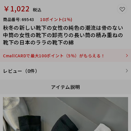
￥1,022
税込
商品番号:
69543
10ポイント(1％)
秋冬の新しい靴下の女性の純色の潮流は骨のない
中筒の女性の靴下の卸売りの長い筒の積み重ねの
靴下の日本のララの靴下の綿
CmallCARDで最大100ポイント（5％）がもらえる！
レビュー（0件）
アイテム説明