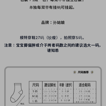
单独每双带有挂钩可挂起。
品牌：孙姑娘
模特穿鞋27码（较瘦），拍照穿S码。
注意：宝宝脚偏胖或介于两者码数之间的建议选大一码，
请知悉