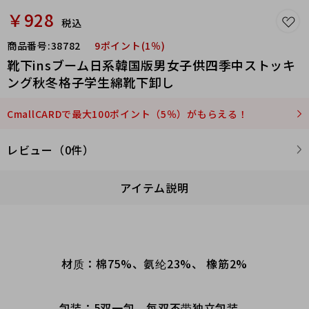
￥928
税込
商品番号:
38782
9ポイント(1％)
靴下insブーム日系韓国版男女子供四季中ストッキ
ング秋冬格子学生綿靴下卸し
CmallCARDで最大100ポイント（5％）がもらえる！
レビュー（0件）
アイテム説明
材质：棉75%、氨纶23%、 橡筋2%
包装：5双一包，每双不带独立包装，