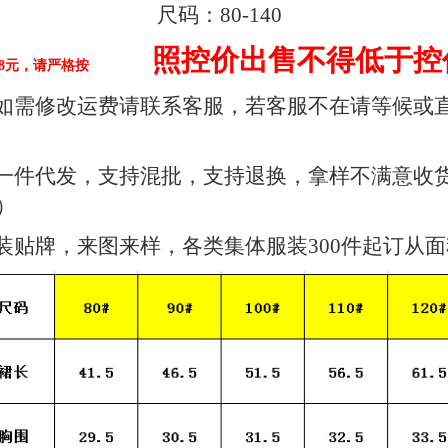
尺码：80-140
照控价出售不得低于控价
8元，请严格按
如需修改运费请联系客服，若客服不在请等候或
一件代发，支持混批，支持退换，拿样不满意收
）
装贴牌，来图来样，各类集体服装300件起订从面