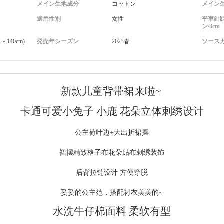
メイン生地成分
コットン
メイン
適用性別
女性
平車針距離
ン/3cm
~ 140cm)
発売年シーズン
2023春
ソース
新款儿童背带裙来啦~
卡通可爱小兔子 小鹿 花朵立体刺绣设计
公主荷叶边+大出折裙摆
裙摆精致格子布花朵贴布刺绣装饰
后背拉链设计 方便穿脱
妥妥的公主范，搭配衬衣美美的~
水洗牛仔棉面料 柔软有型