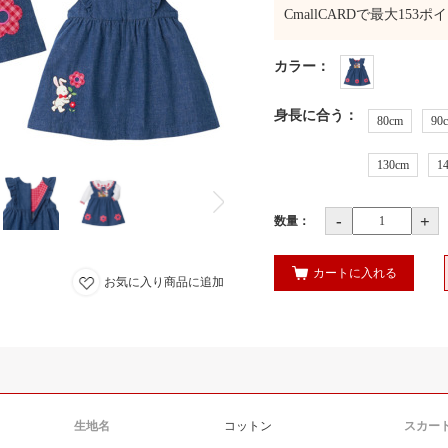
CmallCARDで最大
153
ポイ
カラー
：
身長に合う
：
80cm
90
130cm
1
-
+
数量：
カートに入れる
お気に入り商品に追加
生地名
コットン
スカー