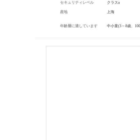
セキュリティレベル
クラスa
産地
上海
年齢層に適しています
中小童(3 ~ 8歳、100 