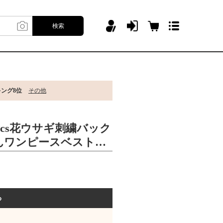
検索
キング8位
その他
新cs花ウサギ刺繍バック
んワンピースベストス
る