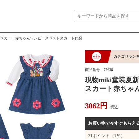
ックスカート赤ちゃんワンピースベストスカート代発
カテゴリラン
商品番号
77630
現物miki童装夏
スカート赤ちゃ
カート代発
3062
円
税込
お買い物で今すぐもらえ
31
ポイント（1％）