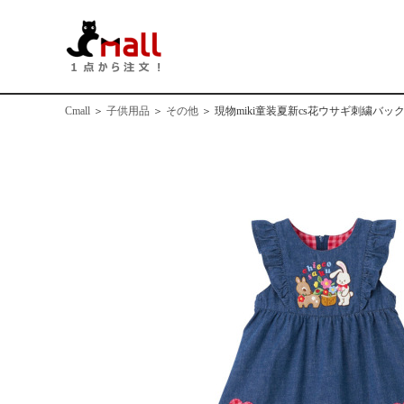
Cmall
＞
子供用品
＞
その他
＞
現物miki童装夏新cs花ウサギ刺繍バ