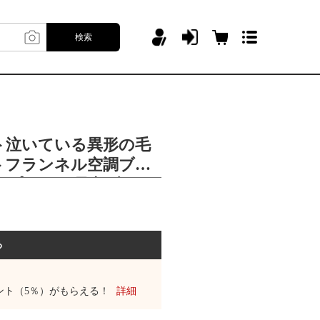
検索
ト泣いている異形の毛
トフランネル空調ブラ
ルプリント昼寝ブラン
る
ント（5％）がもらえる！
詳細