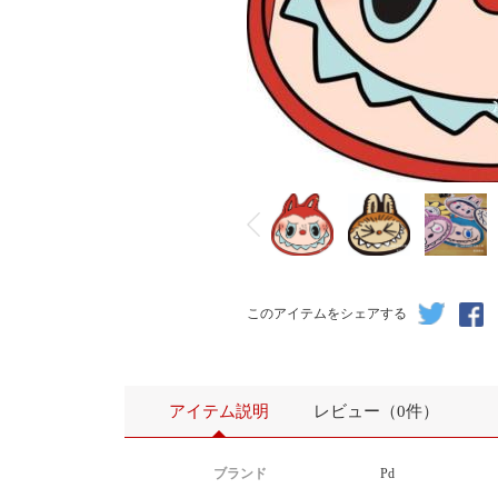
 1.自有工厂设备，全程一条龙制作，无外包环节，确保质量和发货时
效，同时减少中间环节，降低成本。
2.自有设计团队，公司自有美工设计团队，定期开发和更新款式，
客户来图定做，打样，效果图等。
3.产能售前售后完善，公司销售经验充足，报价准确快速，设备先
能充足，交货期稳定，有专门品控，第一时间解决售后问题。
4.合作机制灵活，公司可以接受大货订单，
このアイテムをシェアする
产品原材料：法兰绒
克重：230g每平方-300克每平方，目前我们用的是230g的原料，我
以根据客户对产品克重的要求进行生产和单独报价，请需要其他克
客户咨询我们旺旺。我们可以制定一对一的生产方案。
アイテム説明
レビュー（0件）
工艺：产品使用的是单面数码印花及热转印工艺，使用的都是3000*3
0分辨率的高清图，产品印刷清晰，色牢度高，反面是白色原底。
ブランド
Pd