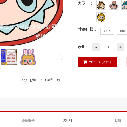
カラー
：
寸法仕様
：
80CM
100
-
+
数量：
支持
进产
カートに入れる
お気に入り商品に追加
们可
重的
00
貨物番号
32434
材質