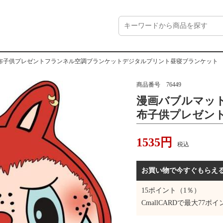
布子供プレゼントフランネル空調ブランケットデジタルプリント昼寝ブランケット
商品番号
76449
漫画バブルマッ
布子供プレゼン
ンケットデジタ
1535
円
ケット
税込
お買い物で今すぐもらえ
15
ポイント（1％）
CmallCARDで最大
77
ポイ