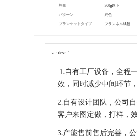
坪量
300g以下
交期：100-500条3天左右发货 500-1000条5条左右 遇到节假日或者
情况除外，如遇到延期发货会及时通知客户进行协商。由于公司订
パターン
純色
多，大量的订单，请在下单前与客服沟通具体交货日期。
ブランケットタイプ
フランネル絨毯
包装：目前我们采用的是透明封口塑料带包装，纸箱为60*50*60C
标准加厚纸箱。一箱大概能装50条左右，计算运费时候，为抛货。
var desc='
个性化定制：目前我们可以接受客户来料加工，客户可以自己定制
的商标，包装袋，纸箱，吊牌等个性化要求，下单前请将具体工艺
给客服，客服会根据具体的要求的难易程度给出报价。
交易流程：小额订单即可通过1688直接下单发货，大货前，请单独
报价和打样，打样价格100，500件以上大货订单，在订单完成后，
本公司不支持退换货。尺寸上下相差3-5cm属于
打样费。 
范围内。 