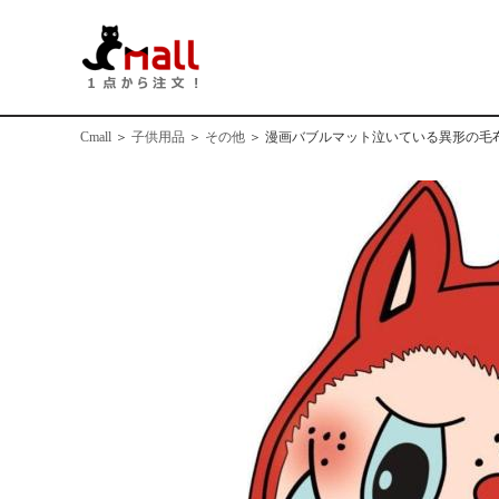
Cmall
＞
子供用品
＞
その他
＞
漫画バブルマット泣いている異形の毛