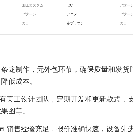
加工カスタム
はい
パター
特殊
单较
パターン
アニメ
パター
カラー
布ブラウン
カラー
M的
自己
发送
联系
退还
正常