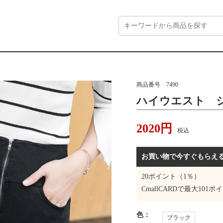
商品番号
7490
ハイウエスト 
2020
円
税込
お買い物で今すぐもらえ
20
ポイント（1％）
CmallCARDで最大
101
ポイ
色
：
ブラック