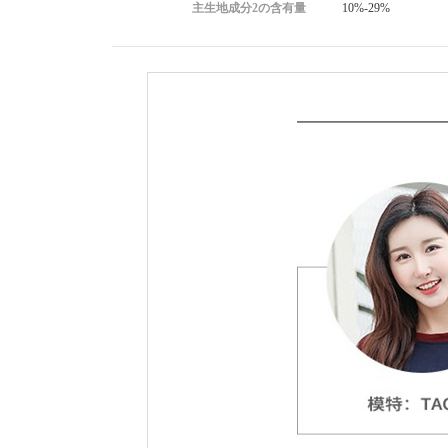
主生地成分2の含有量
10%-29%