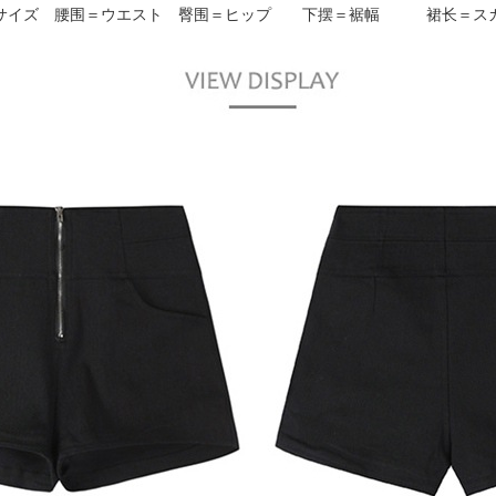
サイズ 腰围＝ウエスト 臀围＝ヒップ 下摆＝裾幅 裙长＝ス