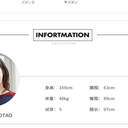
ズボン丈
半ズボン