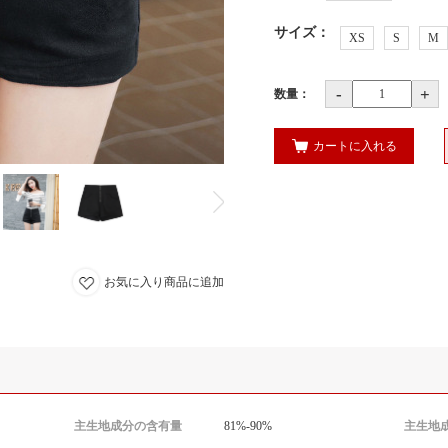
サイズ
：
XS
S
M
-
+
数量：
カートに入れる
お気に入り商品に追加
主生地成分の含有量
81%-90%
主生地成