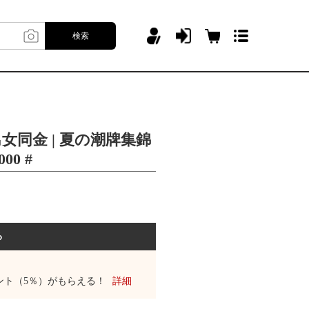
検索
男女同金 | 夏の潮牌集錦
0 #
る
ント（5％）がもらえる！
詳細