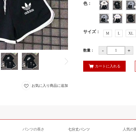
色
：
サイズ
：
M
L
XL
-
+
数量：
カートに入れる
お気に入り商品に追加
パンツの長さ
七分丈パンツ
人気の