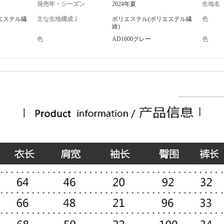
発売年・シーズン
2024年夏
生地名
エステル繊
主な生地構成 2
ポリエステル(ポリエステル繊
色
維)
色
AD1000グレー
色