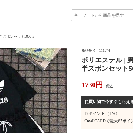
半ズボンセット5000 #
商品番号
111074
ポリエステル | 
半ズボンセット500
1730
円
税込
お買い物で今すぐもらえ
17
ポイント（1％）
CmallCARDで最大
87
ポイ