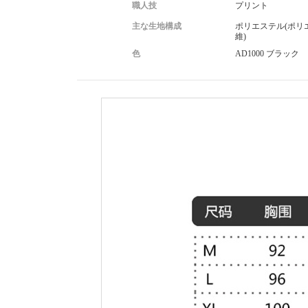
職人技
プリント
主な生地構成
ポリエステル(ポリ
維)
色
AD1000 ブラック