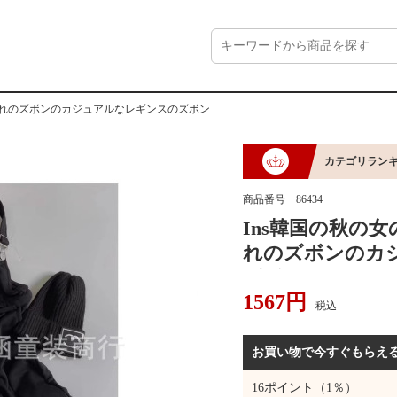
たれのズボンのカジュアルなレギンスのズボン
カテゴリラン
商品番号
86434
Ins韓国の秋の
れのズボンのカ
ズボン
1567
円
税込
お買い物で今すぐもらえ
16
ポイント（1％）