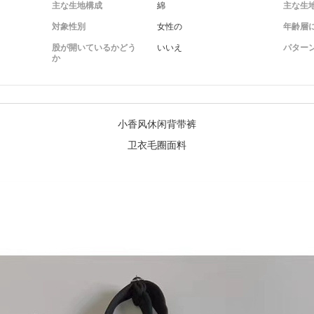
主な生地構成
綿
主な生
対象性別
女性の
年齢層
股が開いているかどう
いいえ
パター
か
小香风休闲背带裤
卫衣毛圈面料