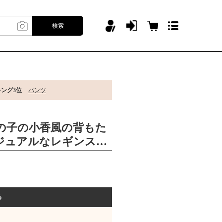
検索
キング3位
パンツ
女の子の小香風の背もた
ジュアルなレギンスの
る