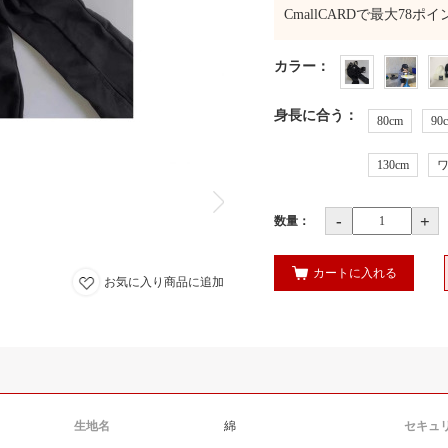
CmallCARDで最大
78
ポイ
カラー
：
身長に合う
：
80cm
90
130cm
-
+
数量：
カートに入れる
お気に入り商品に追加
生地名
綿
セキュ