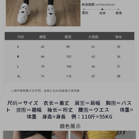
尺码＝サイズ 衣长＝着丈 肩宽＝肩幅 胸围＝バス
ト 摆围＝裾幅 袖长＝裄丈 腰围＝ウエス 体重=
体重 身高=身長 例：110斤=55KG