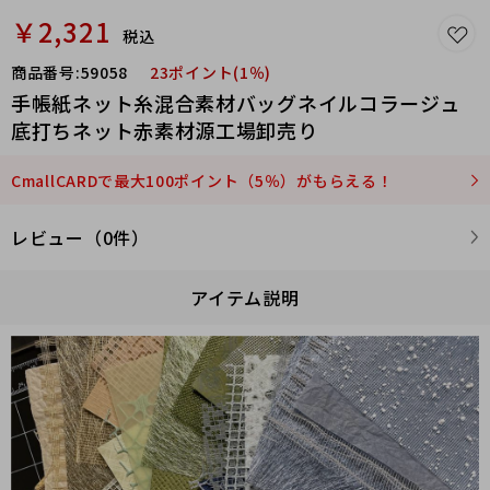
￥2,321
税込
商品番号:
59058
23ポイント(1％)
手帳紙ネット糸混合素材バッグネイルコラージュ
底打ちネット赤素材源工場卸売り
CmallCARDで最大100ポイント（5％）がもらえる！
レビュー（0件）
アイテム説明