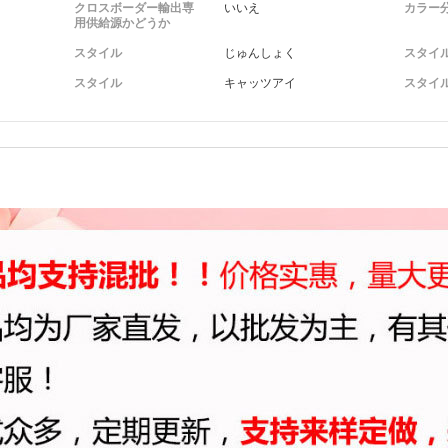
クロスボーダー輸出専
いいえ
カラー
用供給源かどうか
スタイル
じゅんしょく
スタイ
スタイル
キャッツアイ
スタイ