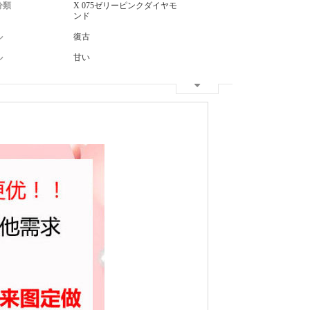
分類
X 075ゼリーピンクダイヤモ
ンド
ル
復古
ル
甘い