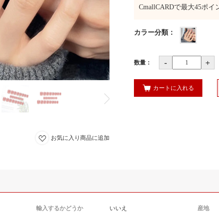
CmallCARDで最大
45
ポイ
カラー分類
：
-
+
数量：
カートに入れる
お気に入り商品に追加
輸入するかどうか
いいえ
産地