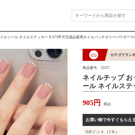
ネイルシール ネイルステッカー X 075甲片完成品着用ネイルパッチゼリーパウダ
カテゴリラン
商品番号
33557
ネイルチップ お
ール ネイルステッ
品着用ネイルパ
905
円
ルチダイヤモン
税込
トネイルパッチ
お買い物で今すぐもらえ
9
ポイント（1％）