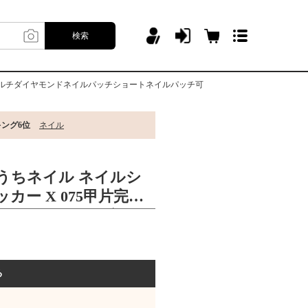
検索
ーマルチダイヤモンドネイルパッチショートネイルパッチ可
キング6位
ネイル
うちネイル ネイルシ
カー X 075甲片完成
ッチゼリーパウダーマ
ドネイルパッチショー
可
る