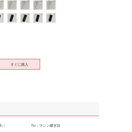
すぐに購入
縫い
No：マシン継ぎ目