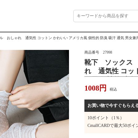
しゃれ 通気性 コットン かわいい アメリカ風 個性的 防臭 吸汗 通気 男女兼用 おしゃれソックス
商品番号
27998
靴下 ソックス
れ 通気性 コッ
カ風 個性的 防臭
1008
円
しゃれソックス 
税込
トロ ファッショ
こ良い プレゼン
お買い物で今すぐもらえ
10
ポイント（1％）
CmallCARDで最大
50
ポイ