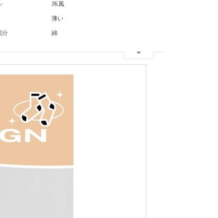
ル
JK風
薄い
成分
綿