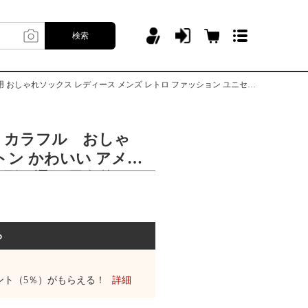
検索
 レディース メンズ レトロ ファッション ユニセックス かっこ良い プレゼント
 カラフル おしゃ
トン かわいい アメリ
 吸汗 通気 男女兼用 お
レディース メンズ レ
ン ユニセックス かっ
ト
る
ント（5％）がもらえる！
詳細