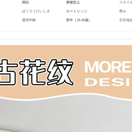
機能
摩擦防止
スタイ
ほうそうけいしき
カートリッジ
厚み
適用年齢
青年（18-40歳）
主生地