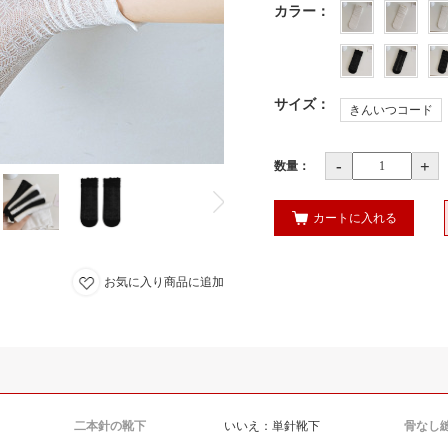
カラー
：
サイズ
：
きんいつコード
-
+
数量：
カートに入れる
お気に入り商品に追加
二本針の靴下
いいえ：単針靴下
骨なし