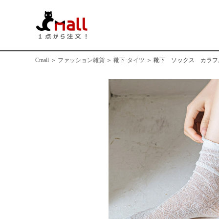
Cmall
＞
ファッション雑貨
＞
靴下·タイツ
＞
靴下 ソックス カラフル お