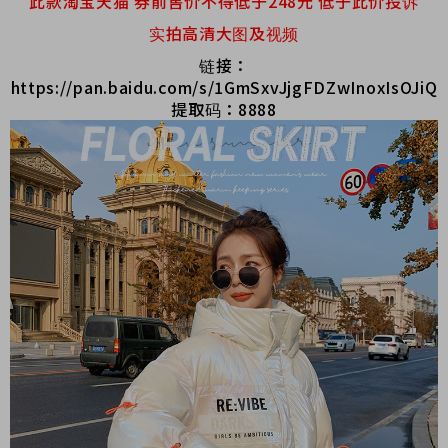
此款淘宝天猫 券前售价不得低于248元 低于此价投诉
实拍高清大图及视频
链接：
https://pan.baidu.com/s/1GmSxvJjgFDZwInoxIsOJiQ
提取码：8888