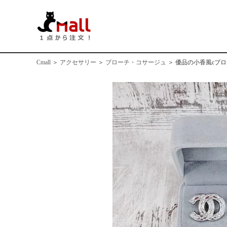
Cmall
＞
アクセサリー
＞
ブローチ・コサージュ
＞
優品の小香風cブ