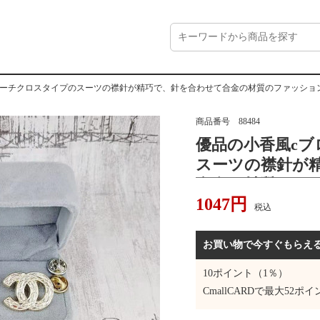
ローチクロスタイプのスーツの襟針が精巧で、針を合わせて合金の材質のファッショ
商品番号
88484
優品の小香風c
スーツの襟針が
合金の材質のフ
1047
円
ーを掛けます。
税込
お買い物で今すぐもらえ
10
ポイント（1％）
CmallCARDで最大
52
ポイ