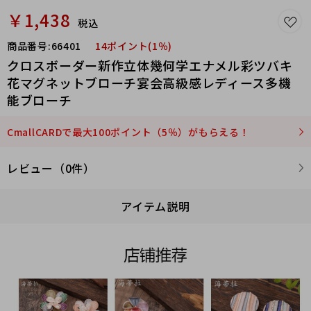
￥1,438
税込
商品番号:
66401
14ポイント(1％)
クロスボーダー新作立体幾何学エナメル彩ツバキ
花マグネットブローチ宴会高級感レディース多機
能ブローチ
CmallCARDで最大100ポイント（5％）がもらえる！
レビュー（0件）
アイテム説明