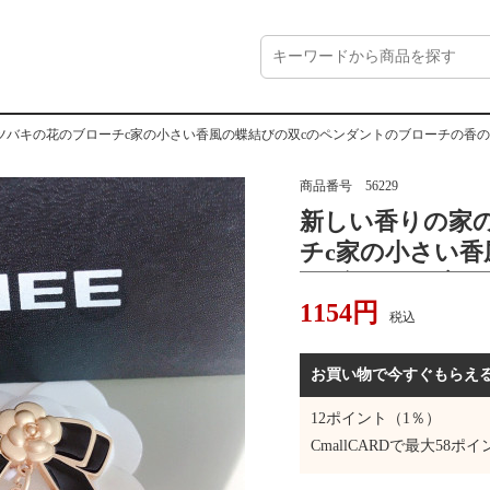
ツバキの花のブローチc家の小さい香風の蝶結びの双cのペンダントのブローチの香
商品番号
56229
新しい香りの家
チc家の小さい香
ンダントのブロ
1154
円
の同項の装飾の
税込
お買い物で今すぐもらえ
12
ポイント（1％）
CmallCARDで最大
58
ポイ