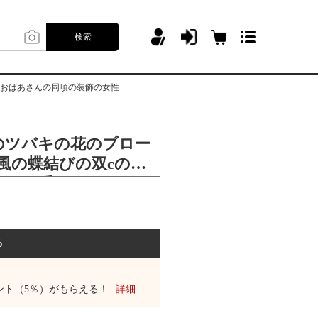
検索
のおばあさんの同項の装飾の女性
のツバキの花のブロー
風の蝶結びの双cのペ
ーチの香のおばあさん
女性
る
ント（5％）がもらえる！
詳細