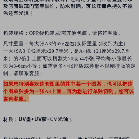
及店面玻璃门窗等装饰，防水耐晒，
可长年保色
持久不褪
色还有光泽；
包装规格：
OPP袋包装,如需其他包装，请咨询客服。
尺寸重量：每大张A3约55g左右(实际重量以收到为主），
一大张A3【42厘米x29.7厘米，是A4纸（21厘米x29.7厘
米）的2倍】上面可以切割为50或54小张,平均每小张最长
边为3-6cm不等；如需更多小张排版或异形不规则排版的定
制，请联系客服；
如果您特别喜欢这套图里的其中某一个图案，也可以把这
个图单独拼为一张A3上面，再为您进行单独切割，您可以
咨询客服。
UV
墨
+
UV
光油；
材质：
胶
+
UV