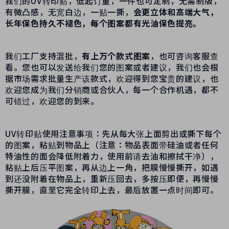
我们的UV转印贴，低起订量，一件也可定制，无需制版，
有微凸感，无宽白边，一贴一撕，
会更立体和高端大气，
长年
保色持久不褪色，每个图案都有光油保色提亮。
我们工厂支持混批，
有上万个款式图案
，也可咨询客服查
看。您也可以发送给我们您的图案或者建议，我们也会根
据市场需求批量生产该款式，欢迎得到您宝贵的建议，也
欢迎您成为我们分销商或合伙人，每一个合作机遇，都不
可错过，欢迎您的到来。
UV转印贴使用注意事项：先从每大张上面剪出或撕下每个
的图案，粘贴到物品上（注意：物品表面带硅油或者任何
特油性的面会降低附着力，使用前请去油和擦拭干净），
粘贴上后压平图案，再从边上一角，把膜慢慢撕开，如遇
到还没附着在物品上，重新压回去，多按压即便，再慢慢
撕开膜，直至它完全转印上去，最后放置一点时间即可。