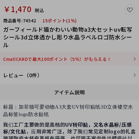
￥1,470
税込
商品番号:
74542
15ポイント(1％)
ガーフィールド猫かわいい動物a3大セットuv転写
シール3d立体透かし彫り水晶ラベルロゴ防水シー
ル
CmallCARDで最大100ポイント（5％）がもらえる！
レビュー（0件）
アイテム説明
标题：加菲猫可爱动物A3大套UV转印贴纸3D立体镂空水
晶标签logo防水贴纸
我们工厂主要做的是高档的
UV转印贴，又名
水晶标/压感
标/文化贴
，应用非常广泛，除了我们常见定制logo的礼盒
玻璃陶瓷水杯皮革帆布袋等，也可用于室内外墙壁瓷砖以