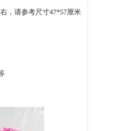
右，请参考尺寸47*57厘米
等