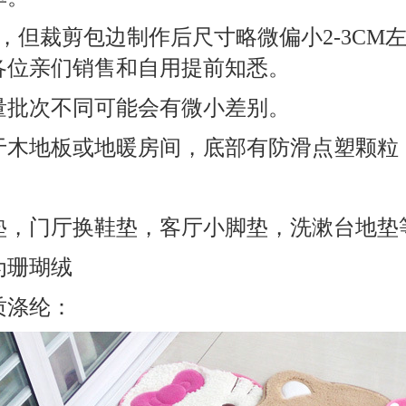
米，但裁剪包边制作后尺寸略微偏小2-3CM左
各位亲们销售和自用提前知悉。
重量批次不同可能会有微小差别。
于木地板或地暖房间，底部有防滑点塑颗粒
垫，门厅换鞋垫，客厅小脚垫，洗漱台地垫
为珊瑚绒
质涤纶：