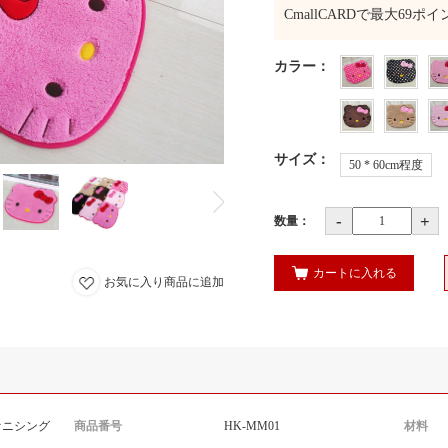
CmallCARDで最大
69
ポイ
カラー
：
サイズ
：
50 * 60cm程度
-
+
数量：
カートに入れる
お気に入り商品に追加
ァニシング
商品番号
HK-MM01
材料