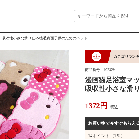
ト吸収性小さな滑り止め植毛表面子供のためのペット
カテゴリラン
商品番号
102329
漫画猫足浴室マ
吸収性小さな滑
ためのペット
1372
円
税込
お買い物で今すぐもらえ
14
ポイント（1％）