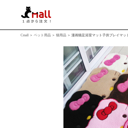
Cmall
＞
ペット用品
＞
猫用品
＞
漫画猫足浴室マット子供プレイマッ