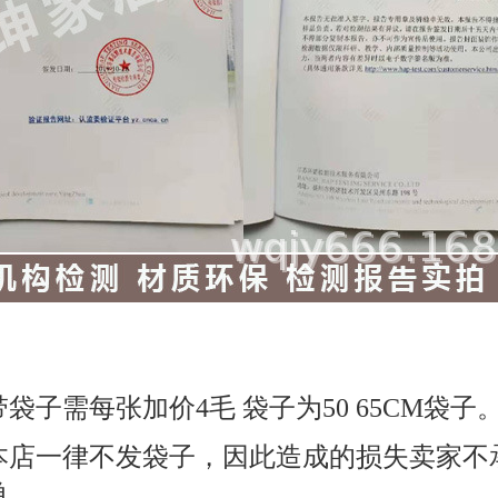
子需每张加价4毛 袋子为50 65CM袋子
本店一律不发袋子，因此造成的损失卖家不
单。