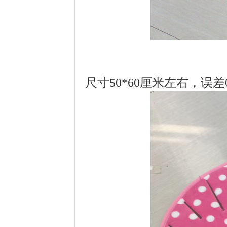
尺寸50*60厘米左右，误