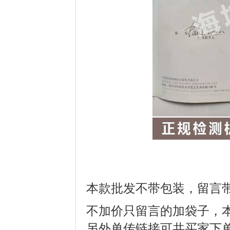
本款批发不带包装，留言带袋
不加价只留言的加袋子，
另外单传链接可共买家下