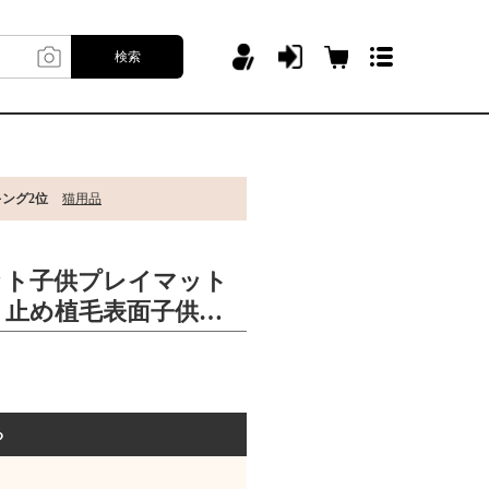
検索
キング2位
猫用品
ット子供プレイマット
り止め植毛表面子供の
る